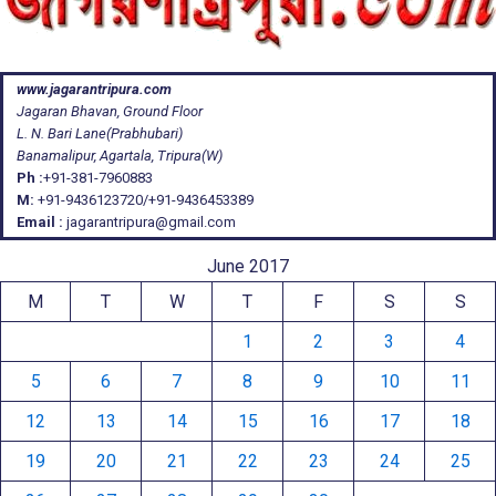
www.jagarantripura.com
Jagaran Bhavan, Ground Floor
L. N. Bari Lane(Prabhubari)
Banamalipur, Agartala, Tripura(W)
Ph :
+91-381-7960883
M:
+91-9436123720/+91-9436453389
Email :
jagarantripura@gmail.com
June 2017
M
T
W
T
F
S
S
1
2
3
4
5
6
7
8
9
10
11
12
13
14
15
16
17
18
19
20
21
22
23
24
25