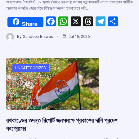
আহমেদনগর (মহারাষ্ট্র), ১৮ জুলাই (আইএএনএস): জলবায়ু আন্দোলনকারী সোনম ওয়াংচুকের শারীরিক
অবস্থার অবনতির জেরে তাঁকে দিল্লির সফদরজং হাসপাতালে ভর্তি…
F
W
X
T
T
S
Share
a
h
hr
el
h
By
Sandeep Biswas
Jul 18, 2026
ce
at
e
e
ar
b
s
a
gr
e
o
A
d
a
o
p
s
m
UNCATEGORIZED
k
p
রথকাণ্ডের তদন্ত রিপোর্ট জনসমক্ষে প্রকাশের দাবি প্রদেশ
কংগ্রেসের