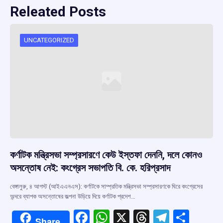
Releated Posts
UNCATEGORIZED
কর্ণাটক মন্ত্রিসভা সম্প্রসারণে কেউ ইস্তফা দেননি, দলে কোনও
অসন্তোষ নেই: কংগ্রেস সভাপতি বি. কে. হরিপ্রসাদ
বেঙ্গালুরু, ৪ আগস্ট (আইএএনএস): কর্ণাটকে সাম্প্রতিক মন্ত্রিসভা সম্প্রসারণকে ঘিরে কংগ্রেসের
অন্দরে ব্যাপক অসন্তোষের জল্পনা উড়িয়ে দিয়ে কর্ণাটক প্রদেশ…
F
W
X
T
T
S
Share