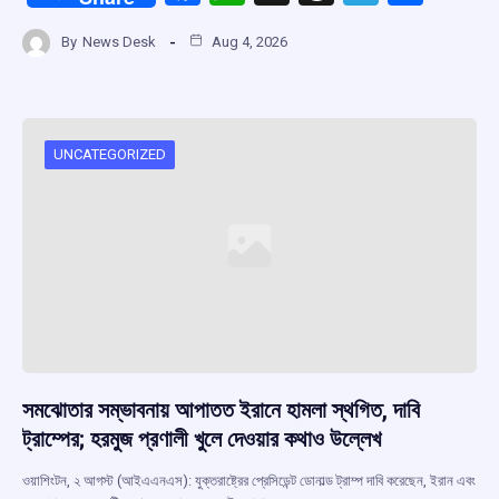
a
h
hr
el
h
By
News Desk
Aug 4, 2026
ce
at
e
e
ar
b
s
a
gr
e
o
A
d
a
o
p
s
m
UNCATEGORIZED
k
p
সমঝোতার সম্ভাবনায় আপাতত ইরানে হামলা স্থগিত, দাবি
ট্রাম্পের; হরমুজ প্রণালী খুলে দেওয়ার কথাও উল্লেখ
ওয়াশিংটন, ২ আগস্ট (আইএএনএস): যুক্তরাষ্ট্রের প্রেসিডেন্ট ডোনাল্ড ট্রাম্প দাবি করেছেন, ইরান এবং