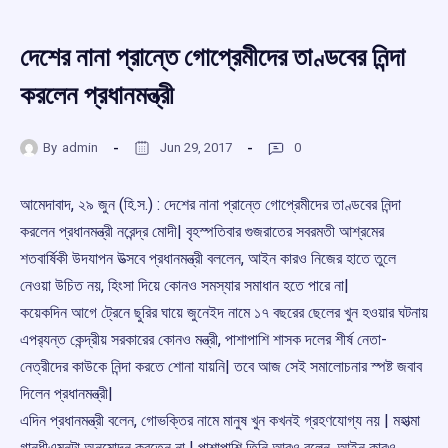
দেশের নানা প্রান্তে গোপ্রেমীদের তাণ্ডবের নিন্দা
করলেন প্রধানমন্ত্রী
By
admin
Jun 29, 2017
0
আমেদাবাদ, ২৯ জুন (হি.স.) : দেশের নানা প্রান্তে গোপ্রেমীদের তাণ্ডবের নিন্দা
করলেন প্রধানমন্ত্রী নরেন্দ্র মোদী| বৃহস্পতিবার গুজরাতের সবরমতী আশ্রমের
শতবার্ষিকী উদযাপন উত্সবে প্রধানমন্ত্রী বললেন, আইন কারও নিজের হাতে তুলে
নেওয়া উচিত নয়, হিংসা দিয়ে কোনও সমস্যার সমাধান হতে পারে না|
কয়েকদিন আগে ট্রেনে ছুরির ঘায়ে জুনেইদ নামে ১৭ বছরের ছেলের খুন হওয়ার ঘটনায়
এপর‌্যন্ত কেন্দ্রীয় সরকারের কোনও মন্ত্রী, পাশাপাশি শাসক দলের শীর্ষ নেতা-
নেত্রীদের কাউকে নিন্দা করতে শোনা যায়নি| তবে আজ সেই সমালোচনার স্পষ্ট জবাব
দিলেন প্রধানমন্ত্রী|
এদিন প্রধানমন্ত্রী বলেন, গোভক্তির নামে মানুষ খুন কখনই গ্রহণযোগ্য নয় | মহাত্মা
গান্ধীএমনটা অনুমোদন করতেন না | পাশাপাশি তিনি আরও বলেন, আইন কারও