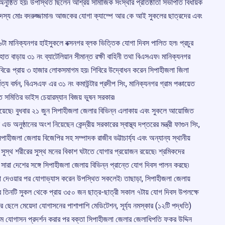
ষ্ঠিত হয়৷ উপস্থিত ছিলেন আশ্রয় সামাজিক সংস্থার প্রতিষ্ঠাতা সভাপতি বিধায়ক
র সদস্য মোঃ বদরুজ্জামান৷ আজকের যোগা ক্যাম্পে আর কে আই সুকলের ছাত্রদের এবং
৬টা মানিক্যনগর হাইসুকলে বক্সনগর ব্লক ভিত্তিক যোগা দিবস পালিত হল৷ প্রচুর
াত বাড়ায় ৩১ নং ব্যাটেলিয়ান সীমান্ত রক্ষী বাহিনী তথা বিএসএফ৷ মানিক্যনগর
িবিরে৷ প্রায় ৩ হাজার লোকসমাগম হয়৷ শিবিরে উদ্বোধন করেন সিপাহীজলা জিলা
্য বর্মন, বিএসএফ এর ৩১ নং কমাউন্টার প্রদীপ সিং, মানিক্যনগর গ্রাম পঞ্চায়েত
েত সমিতির ভাইস চেয়ারম্যান বিজয় ভুষন সরকার৷
য়েছে৷ বুধবার ২১ জুন সিপাহীজলা জেলার বিভিন্ন এলাকায় এবং সুকলে আয়োজিত
ুষ্ঠানের অংশ নিয়েছেন কেন্দ্রীয় সরকারের স্বাস্থ্য দপ্তরের মন্ত্রী ফাগুন সিং,
িপাহীজলা জেলায় বিজেপির সহ সম্পাদক রাজীব ভট্টাচার্য্য এবং অন্যান্য স্থানীয়
েন, সুস্থ শরীরের সুস্থ মনের বিকাশ ঘটাতে যোগার প্রয়োজন রয়েছে৷ শ্রমিকদের
জ সারা দেশের সঙ্গে সিপাহীজলা জেলায় বিভিন্ন প্রান্তে যোগ দিবস পালন করছে৷
্ততা দেওয়ার পর যোগাভ্যাস করেন উপস্থিত সকলেই৷ তাছাড়া, সিপাহীজলা জেলায়
 করে তিনটি সুকল থেকে প্রায় ৩৫০ জন ছাত্র-ছাত্রী সকাল ৭টায় যোগ দিবস উপলক্ষে
র ছেলে মেয়েদা যোগাসনের পাশাপাশি মেডিটেশন, সূর্য্য নমস্কার (১২টি পদ্ধতি)
িয়ামে যোগাসন প্রদর্শন করার পর বক্তা সিপাহীজলা জেলার জেলাধিপতি ফকর উদ্দিন