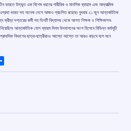
ীন ভারতে উদ্ভূত এক বিশেষ ধরনের শারীরিক ও মানসিক ব্যায়াম এবং আধ্যাত্মিক
ান৷ এপ্রথা ভারত সহ অনেক দেশে আজও প্রচলিত রয়েছে৷ বুধবার ২১ জুন আন্তর্জাতিক
ন্ন ক্রীড়া দপ্তরের কর্মী সহ তিনটি বিদ্যালয় থেকে আগত শিক্ষক ও শিক্ষিকাগন৷
নিয়েছিল৷ আন্তর্জাতিক যোগ ব্যায়ম দিবস উদযাপনের অংশ হিসেবে বিভিন্ন কর্মসূচী
য়ের প্রাথমিক বিভাগের ছাত্র-ছাত্রীরাও৷ আস্তে আস্তে তা আরও বাড়বে বলে মনে
ads
elegram
Share