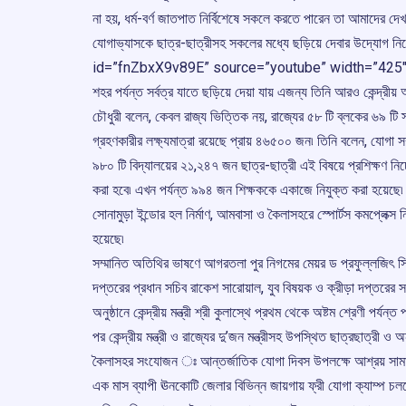
না হয়, ধর্ম-বর্ণ জাতপাত নির্বিশেষে সকলে করতে পারেন তা আমাদের দ
যোগাভ্যাসকে ছাত্র-ছাত্রীসহ সকলের মধ্যে ছড়িয়ে দেবার উদ্যোগ নিয়েছ
id=”fnZbxX9v89E” source=”youtube” width=”425″ heigh
শহর পর্যন্ত সর্বত্র যাতে ছড়িয়ে দেয়া যায় এজন্য তিনি আরও কেন্দ্রীয় 
চৌধুরী বলেন, কেবল রাজ্য ভিত্তিক নয়, রাজ্যের ৫৮ টি ব্লকের ৬৯ টি
গ্রহণকারীর লক্ষ্যমাত্রা রয়েছে প্রায় ৪৬৫০০ জন৷ তিনি বলেন, যোগা সম্
৯৮০ টি বিদ্যালয়ের ২১,২৪৭ জন ছাত্র-ছাত্রী এই বিষয়ে প্রশিক্ষণ নি
করা হবে৷ এখন পর্যন্ত ৯৯৪ জন শিক্ষককে একাজে নিযুক্ত করা হয়েছে৷ 
সোনামুড়া ইন্ডোর হল নির্মাণ, আমবাসা ও কৈলাসহরে স্পোর্টস কমপ্লেক্স 
হয়েছে৷
সম্মানিত অতিথির ভাষণে আগরতলা পুর নিগমের মেয়র ড প্রফুল্লজিৎ সিনহা
দপ্তরের প্রধান সচিব রাকেশ সারোয়াল, যুব বিষয়ক ও ক্রীড়া দপ্তরের
অনুষ্ঠানে কেন্দ্রীয় মন্ত্রী শ্রী কুলাস্থে প্রথম থেকে অষ্টম শ্রেণী প
পর কেন্দ্রীয় মন্ত্রী ও রাজ্যের দু’জন মন্ত্রীসহ উপস্থিত ছাত্রছাত্রী ও অ
কৈলাসহর সংযোজন ঃ আন্তর্জাতিক যোগা দিবস উপলক্ষে আশ্রয় সামা
এক মাস ব্যাপী ঊনকোটি জেলার বিভিন্ন জায়গায় ফ্রী যোগা ক্যাম্প চ