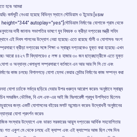
েখতে হবে৷ আমরা
ি৷ কর্মসূচী নেওয়া হয়েছে বিভিন্ন স্থানে স্টেডিয়াম ও ইন্ডোর [vsw
t=”344″ autoplay=”yes”]স্টেডিয়াম নির্মাণের৷ যোগাকে গ্রাম থেকে
অনুদানের দাবী জানান৷ সভাপতির ভাষণে যুব বিষয়ক ও ক্রীড়া দপ্তরের মন্ত্রী সহিদ
 স্থানে এই দিবস পালনের উদ্যোগ নেয়া হয়েছে৷ এতে রয়েছে র্যালী ও যোগাসন৷ অংশ
প্রসারণে ক্রীড়া দপ্তরের সঙ্গে শিক্ষা ও স্বাস্থ্য দপ্তরকেও যুক্ত করা হয়েছে৷ এখন
চ্ছে৷ আরো ৪৪২৭ টি বিদ্যালয়েও ৫ লক্ষ ৪ হাজার ৩০ জন ছাত্রছাত্রীকে এতে যুক্ত
যোগা ও অন্যান্য খেলাধূলা সম্প্রসারণে বর্তমানে এন আর আর সি সি তে এবং
নির্মাণের কাজ চলছে৷ বিশালগড়ে যোগা হেলথ কেয়ার সেন্টার নির্মাণের কাজ সম্পন্ন করা
 যোগা চর্চাকে সর্বত্র ছড়িয়ে দেয়ার উপর গুরুত্ব আরোপ করেন৷ অনুষ্ঠানে স্বাস্থ্য
 সচিব সমরজিৎ ভৌমিক, বি এস এফ-এর আই জি মিঃসারেঙ্গী প্রমুখ উপস্থিত ছিলেন৷
র্যন্ত পড়ুয়াদের জন্য একটি যোগাসনের বইয়ের মলাট অন্মোচন করেন৷ উদ্বোধনী অনুষ্ঠানের
ন্যান্যরা যোগা প্রদর্শন করেন৷
জিক সংস্থার উদ্যোগে এবং ভারত সরকারের আয়ুস দপ্তরের আর্থিক সহযোগিতায়
লছে৷ গত একুশ মে থেকে চলছে এই ক্যাম্প এবং এই ক্যাম্পের আজ ছিল শেষ দিন৷