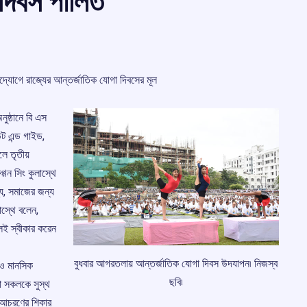
 দিবস পালিত
দ্যোগে রাজ্যের আন্তর্জাতিক যোগা দিবসের মূল
ুষ্ঠানে বি এস
 এন্ড গাইড,
েলে তৃতীয়
গ্গন সিং কুলাস্থে
্য, সমাজের জন্য
লাস্থে বলেন,
লেই স্বীকার করেন
বুধবার আগরতলায় আন্তর্জাতিক যোগা দিবস উদযাপন৷ নিজস্ব
ক ও মানসিক
ছবি৷
তা সকলকে সুস্থ
র আচরণের শিকার