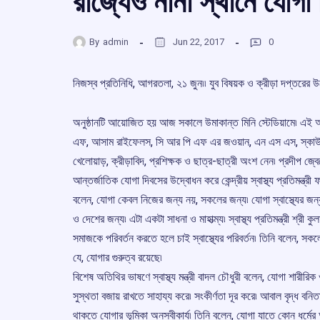
রাজ্যেও নানা স্থানে যোগা
By
admin
Jun 22, 2017
0
নিজস্ব প্রতিনিধি, আগরতলা, ২১ জুন৷৷ যুব বিষয়ক ও ক্রীড়া দপ্তরের উ
অনুষ্ঠানটি আয়োজিত হয় আজ সকালে উমাকান্ত মিনি স্টেডিয়ামে৷ এই অন
এফ, আসাম রাইফেলস, সি আর পি এফ এর জওয়ান, এন এস এস, স্কাউট
খেলোয়াড়, ক্রীড়াবিদ, প্রশিক্ষক ও ছাত্র-ছাত্রী অংশ নেন৷ প্রদীপ জ্ব
আন্তর্জাতিক যোগা দিবসের উদ্বোধন করে কেন্দ্রীয় স্বাস্থ্য প্রতিমন্ত্রী ফ
বলেন, যোগা কেবল নিজের জন্য নয়, সকলের জন্য৷ যোগা স্বাস্থ্যের জন
ও দেশের জন্য৷ এটা একটা সাধনা ও মাহাত্ম্য৷ স্বাস্থ্য প্রতিমন্ত্রী শ্রী কু
সমাজকে পরিবর্তন করতে হলে চাই স্বাস্থ্যের পরিবর্তন৷ তিনি বলেন, সক
যে, যোগার গুরুত্ব রয়েছে৷
বিশেষ অতিথির ভাষণে স্বাস্থ্য মন্ত্রী বাদল চৌধুরী বলেন, যোগা শারীরি
সুস্থতা বজায় রাখতে সাহায্য করে৷ সংকীর্ণতা দূর করে৷ আবাল বৃদ্ধ বনি
থাকতে যোগার ভূমিকা অনস্বীকার্য৷ তিনি বলেন, যোগা যাতে কোন ধর্মে