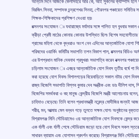
অন্তিম দিনে আজকে কৈলাসহরে আর কে, আই সুকলের ক্যাম্পাস হলে অনু
বিরজিৎ সিনহা, সম্পাদক চন্দ্রশেখর সিনহা, গৌরনগর পঞ্চায়েত সমিতি
শিক্ষক-শিক্ষিকাদের প্রশিক্ষণ দেওয়া হয়৷
বক্সনগর সংযোজন ঃ যথারাজ্যে মর্যাদার সঙ্গে পালিত হল বুধবার সকাল 
ক্রীড়া প্রেমী মাঠের কোনায় কোনায় উপস্থিত ছিল৷ বিশেষ সহযোগীতার হ
গ্রামের মহিলা থেকে বৃদ্ধরাও অংশ নেন এদিনের আন্তর্জাতিক যোগা শ
পরিষদের ওয়ার্কিং কমিটির সভাপতি তপন বিকাশ পাল, বক্সনগর বিডিও অর্মত
এর উপপ্রধান মানিক দেবনাথ প্রমুখরা৷ সভাপত্বি করেন বক্সনগর পঞ্চায়
চড়িলাম সংযোজন ঃ এবছর আন্তর্জাতিক যোগ দিবস তৃতীয় বর্ষে পা দি
করা হয়েছে যোগ দিবস৷ বিশালগড়ের বিয়েবাড়িতে সকাল নটায় যোগ দিবস এড অন
রাজ্য বিজেপি সভাপতি বিপ্লব কুমার দেব সন্ত্রীক এবং ডাঃ দীলিপ দাস, স
বিজেপির সমর্থকরা ও বহু মানুষ৷ কেন্দ্রীয় বিজেপি মন্ত্রী আলোচনায় বল
চাহিদাও বেড়েছে৷ তিনি বলেন প্রধানমন্ত্রী নরেন্দ্র মোদীজির জন্যই আ
শরীর, মন, আত্মায় মেল বন্ধন গড়ে তুলতে সক্ষম যোগ৷ অনুষ্ঠানের বৃক
বিশ্রামগঞ্জ মিনি স্টেডিয়ামেও ৩য় আন্তর্জাতিক যোগ দিবসকে কেন্দ্র
এক র্যালী এবং র্যালী শেষে স্টেডিয়াম জড়ো হয়ে যোগ দিবসে সকল স্তরে
সাধারন ব্যায়াম এবং যোগাসন প্রদর্শন করেছে৷ বিশ্রামগঞ্জ মিনি স্টেড