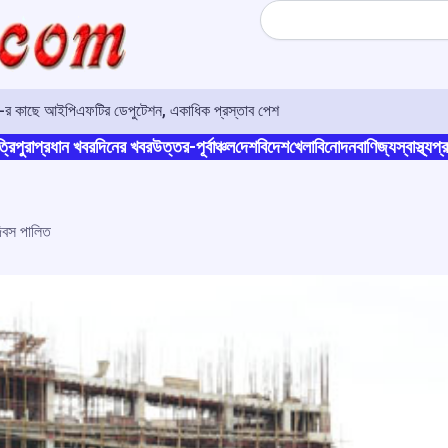
Search
ও-র কাছে আইপিএফটির ডেপুটেশন, একাধিক প্রস্তাব পেশ
্রিপুরা
প্রধান খবর
দিনের খবর
উত্তর-পূর্বাঞ্চল
দেশ
বিদেশ
খেলা
বিনোদন
বাণিজ্য
স্বাস্থ্য
প্র
দিবস পালিত