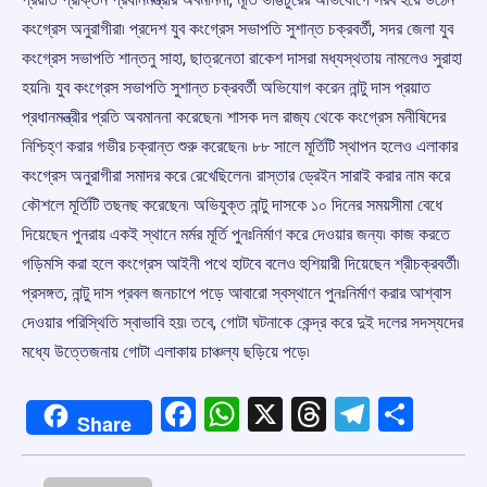
কংগ্রেস অনুরাগীরা৷ প্রদেশ যুব কংগ্রেস সভাপতি সুশান্ত চক্রবর্তী, সদর জেলা যুব
কংগ্রেস সভাপতি শান্তনু সাহা, ছাত্রনেতা রাকেশ দাসরা মধ্যস্থতায় নামলেও সুরাহা
হয়নি৷ যুব কংগ্রেস সভাপতি সুশান্ত চক্রবর্তী অভিযোগ করেন নান্টু দাস প্রয়াত
প্রধানমন্ত্রীর প্রতি অবমাননা করেছেন৷ শাসক দল রাজ্য থেকে কংগ্রেস মনীষিদের
নিশ্চিহ্ণ করার গভীর চক্রান্ত শুরু করেছেন৷ ৮৮ সালে মূর্তিটি স্থাপন হলেও এলাকার
কংগ্রেস অনুরাগীরা সমাদর করে রেখেছিলেন৷ রাস্তার ড্রেইন সারাই করার নাম করে
কৌশলে মূর্তিটি তছনছ করেছেন৷ অভিযুক্ত নান্টু দাসকে ১০ দিনের সময়সীমা বেধে
দিয়েছেন পুনরায় একই স্থানে মর্মর মূর্তি পুনঃনির্মাণ করে দেওয়ার জন্য৷ কাজ করতে
গড়িমসি করা হলে কংগ্রেস আইনী পথে হাটবে বলেও হুশিয়ারী দিয়েছেন শ্রীচক্রবর্তী৷
প্রসঙ্গত, নান্টু দাস প্রবল জনচাপে পড়ে আবারো স্বস্থানে পুনঃনির্মাণ করার আশ্বাস
দেওয়ার পরিস্থিতি স্বাভাবি হয়৷ তবে, গোটা ঘটনাকে কেন্দ্র করে দুই দলের সদস্যদের
মধ্যে উত্তেজনায় গোটা এলাকায় চাঞ্চল্য ছড়িয়ে পড়ে৷
Facebook
WhatsApp
X
Threads
Telegr
Shar
Share