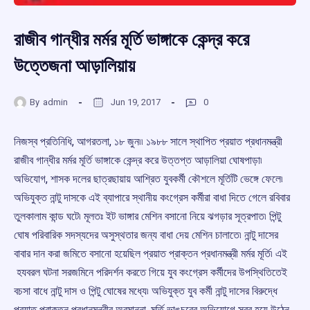
রাজীব গান্ধীর মর্মর মূর্তি ভাঙ্গাকে কেন্দ্র করে
উত্তেজনা আড়ালিয়ায়
By
admin
Jun 19, 2017
0
নিজস্ব প্রতিনিধি, আগরতলা, ১৮ জুন৷৷ ১৯৮৮ সালে স্থাপিত প্রয়াত প্রধানমন্ত্রী
রাজীব গান্ধীর মর্মর মূর্তি ভাঙ্গাকে কেন্দ্র করে উত্তপ্ত আড়ালিয়া ঘোষপাড়া৷
অভিযোগ, শাসক দলের ছাত্রছায়ায় আশ্রিত যুবকর্মী কৌশলে মূর্তিটি ভেঙ্গে ফেলে৷
অভিযুক্ত নান্টু দাসকে এই ব্যাপারে স্থানীয় কংগ্রেস কর্মীরা বাধা দিতে গেলে রবিবার
তুলকালাম কান্ড ঘটে৷ মূলতঃ ইট ভাঙ্গার মেশিন বসানো নিয়ে ঝগড়ার সূত্রপাত৷ পিন্টু
ঘোষ পরিবারিক সদস্যদের অসুস্থতার জন্য বাধা দেয় মেশিন চালাতে৷ নান্টু দাসের
বাবার দান করা জমিতে বসানো হয়েছিল প্রয়াত প্রাক্তন প্রধানমন্ত্রী মর্মর মূর্তি৷ এই
হযবরল ঘটনা সরজমিনে পরিদর্শন করতে গিয়ে যুব কংগ্রেস কর্মীদের উপস্থিতিতেই
বচসা বাধে নান্টু দাস ও পিন্টু ঘোষের মধ্যে৷ অভিযুক্ত যুব কর্মী নান্টু দাসের বিরুদ্ধে
প্রয়াত প্রাক্তন প্রধানমন্ত্রীর অবমাননা, মূর্তি ভাঙচুরের অভিযোগে সরব হয়ে উঠেন