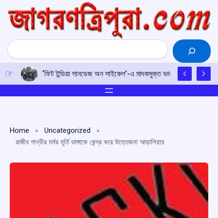
Skip
to
content
Search
‘ফিট ইন্ডিয়া সানডেজ অন সাইকেল’-এ মাদকমুক্ত ভারতের শপথ, নেতৃত্বে ক্র
Home
Uncategorized
রাজীব গান্ধীর মর্মর মূর্তি ভাঙ্গাকে কেন্দ্র করে উত্তেজনা আড়ালিয়ায়