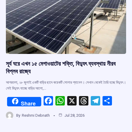
সূর্য ঘরে এখন ১৫ মেগাওয়াটের শক্তি, বিদ্যুৎ ব্যবস্থায় নীরব
বিপ্লব রাজ্যে
আগরতলা, ২৮ জুলাই:একটি বাড়ির ছাদে কয়েকটি সোলার প্যানেল। সেখান থেকেই তৈরি হচ্ছে বিদ্যুৎ।
সেই বিদ্যুৎ যাচ্ছে বাড়ির আলো,…
F
W
X
T
T
S
Share
a
h
hr
el
h
By
Reshmi Debnath
Jul 28, 2026
ce
at
e
e
ar
b
s
a
gr
e