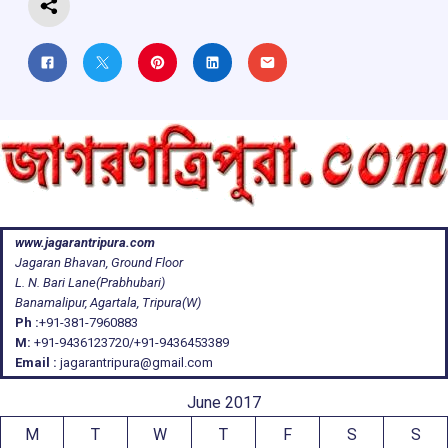
www.jagarantripura.com
Jagaran Bhavan, Ground Floor
L. N. Bari Lane(Prabhubari)
Banamalipur, Agartala, Tripura(W)
Ph :
+91-381-7960883
M:
+91-9436123720/+91-9436453389
Email :
jagarantripura@gmail.com
June 2017
M
T
W
T
F
S
S