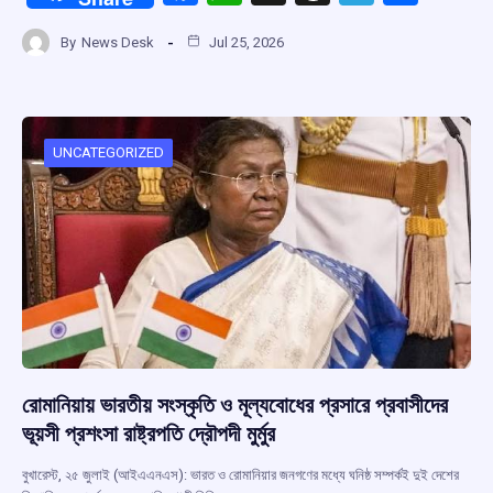
a
h
hr
el
h
By
News Desk
Jul 25, 2026
ce
at
e
e
ar
b
s
a
gr
e
o
A
d
a
o
p
s
m
UNCATEGORIZED
k
p
রোমানিয়ায় ভারতীয় সংস্কৃতি ও মূল্যবোধের প্রসারে প্রবাসীদের
ভূয়সী প্রশংসা রাষ্ট্রপতি দ্রৌপদী মুর্মুর
বুখারেস্ট, ২৫ জুলাই (আইএএনএস): ভারত ও রোমানিয়ার জনগণের মধ্যে ঘনিষ্ঠ সম্পর্কই দুই দেশের