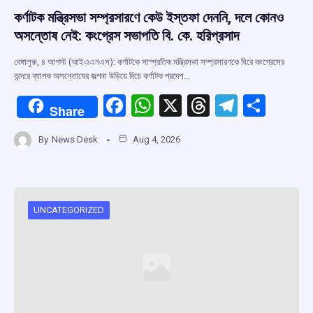
কর্ণাটক মন্ত্রিসভা সম্প্রসারণে কেউ ইস্তফা দেননি, দলে কোনও
অসন্তোষ নেই: কংগ্রেস সভাপতি বি. কে. হরিপ্রসাদ
বেঙ্গালুরু, ৪ আগস্ট (আইএএনএস): কর্ণাটকে সাম্প্রতিক মন্ত্রিসভা সম্প্রসারণকে ঘিরে কংগ্রেসের
অন্দরে ব্যাপক অসন্তোষের জল্পনা উড়িয়ে দিয়ে কর্ণাটক প্রদেশ…
F
W
X
T
T
S
Share
a
h
hr
el
h
By
News Desk
Aug 4, 2026
ce
at
e
e
ar
b
s
a
gr
e
o
A
d
a
o
p
s
m
UNCATEGORIZED
k
p