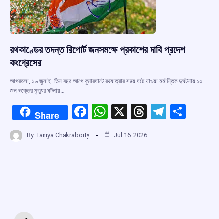
রথকাণ্ডের তদন্ত রিপোর্ট জনসমক্ষে প্রকাশের দাবি প্রদেশ
কংগ্রেসের
আগরতলা, ১৬ জুলাই: তিন বছর আগে কুমারঘাটে রথযাত্রার সময় ঘটে যাওয়া মর্মান্তিক দুর্ঘটনায় ১০
জন ভক্তের মৃত্যুর ঘটনায়…
F
W
X
T
T
S
Share
a
h
hr
el
h
By
Taniya Chakraborty
Jul 16, 2026
ce
at
e
e
ar
b
s
a
gr
e
o
A
d
a
o
p
s
m
k
p