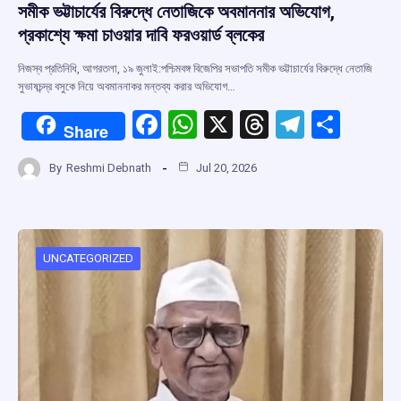
সমীক ভট্টাচার্যের বিরুদ্ধে নেতাজিকে অবমাননার অভিযোগ,
প্রকাশ্যে ক্ষমা চাওয়ার দাবি ফরওয়ার্ড ব্লকের
নিজস্ব প্রতিনিধি, আগরতলা, ১৯ জুলাই:পশ্চিমবঙ্গ বিজেপির সভাপতি সমীক ভট্টাচার্যের বিরুদ্ধে নেতাজি
সুভাষচন্দ্র বসুকে নিয়ে অবমাননাকর মন্তব্য করার অভিযোগ…
F
W
X
T
T
S
Share
a
h
hr
el
h
By
Reshmi Debnath
Jul 20, 2026
ce
at
e
e
ar
b
s
a
gr
e
o
A
d
a
o
p
s
m
UNCATEGORIZED
k
p