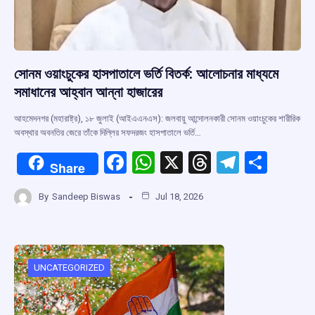
সোনম ওয়াংচুকের হাসপাতালে ভর্তি বিতর্ক: আলোচনার মাধ্যমে
সমাধানের আহ্বান আন্না হাজারের
আহমেদনগর (মহারাষ্ট্র), ১৮ জুলাই (আইএএনএস): জলবায়ু আন্দোলনকারী সোনম ওয়াংচুকের শারীরিক
অবস্থার অবনতির জেরে তাঁকে দিল্লির সফদরজং হাসপাতালে ভর্তি…
F
W
X
T
T
S
Share
a
h
hr
el
h
By
Sandeep Biswas
Jul 18, 2026
ce
at
e
e
ar
b
s
a
gr
e
o
A
d
a
o
p
s
m
UNCATEGORIZED
k
p