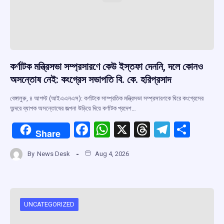
কর্ণাটক মন্ত্রিসভা সম্প্রসারণে কেউ ইস্তফা দেননি, দলে কোনও
অসন্তোষ নেই: কংগ্রেস সভাপতি বি. কে. হরিপ্রসাদ
বেঙ্গালুরু, ৪ আগস্ট (আইএএনএস): কর্ণাটকে সাম্প্রতিক মন্ত্রিসভা সম্প্রসারণকে ঘিরে কংগ্রেসের
অন্দরে ব্যাপক অসন্তোষের জল্পনা উড়িয়ে দিয়ে কর্ণাটক প্রদেশ…
F
W
X
T
T
S
Share
a
h
hr
el
h
By
News Desk
Aug 4, 2026
ce
at
e
e
ar
b
s
a
gr
e
o
A
d
a
o
p
s
m
UNCATEGORIZED