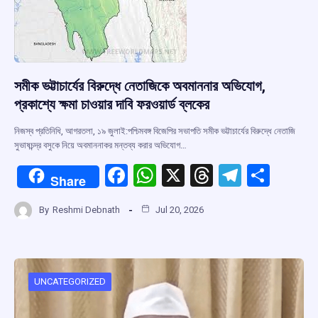
সমীক ভট্টাচার্যের বিরুদ্ধে নেতাজিকে অবমাননার অভিযোগ,
প্রকাশ্যে ক্ষমা চাওয়ার দাবি ফরওয়ার্ড ব্লকের
নিজস্ব প্রতিনিধি, আগরতলা, ১৯ জুলাই:পশ্চিমবঙ্গ বিজেপির সভাপতি সমীক ভট্টাচার্যের বিরুদ্ধে নেতাজি
সুভাষচন্দ্র বসুকে নিয়ে অবমাননাকর মন্তব্য করার অভিযোগ…
F
W
X
T
T
S
Share
a
h
hr
el
h
By
Reshmi Debnath
Jul 20, 2026
ce
at
e
e
ar
b
s
a
gr
e
o
A
d
a
o
p
s
m
UNCATEGORIZED
k
p