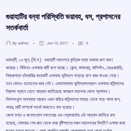
গুয়াহাটির বন্যা পরিস্থিতি ভয়াবহ, ধস, প্রশাসনের
সতর্কবার্তা
By
admin
Jun 13, 2017
0
গুয়াহাটি, ১৩ জুন, (হি.স.) : গুয়াহাটি মহানগরে কৃত্রিম বন্যা ভয়াবহ রূপ ধারণ
করেছে। বিভিন্ন এলাকার মাটি বসে যাচ্ছে। বোন্দা, কামাখ্যা্, মালিগাঁও, হেঙেরাবাড়ি,
নিজরাপাড়া-চাঁদমারির কয়েকটি এলাকায় ভূমিধসে পড়েছে বলে খবর পাওয়া গেছে।
তবে কোনও হতাহতের খবর নেই। এমতাবস্থায় ভূমিস্খলনপ্রবণ এলাকার বাসিন্দাদের
নিরাপদ স্থানে যেতে আহ্বান জানিয়েছে কামরূপ মহানগর জেলা প্রশাসন।
বিপদসংকুল অবস্থায় আছেন এমন বাড়ির বাসিন্দাদের পাহাড় থেকে গড়ে আসা জল,
পাথর, মাটি সম্পর্কে সতর্ক থাকতেও বলা হয়েছে।
জেলা তথ্য ও জনসংযোগ দফতরের এক প্রেসবার্তায় এই আহ্বান জানিয়ে বলা
হয়েছে, সোমবার শেষ রাত থেকে ধারা বৃষ্টিপাতের দরুন মহানগরের বিস্তীর্ণ এলাকা জমা
জলের কবলে পড়েছে। আজ সারাদিন সপার্ষদ জেলাশাসক তথা জেলা দুর্যোগ