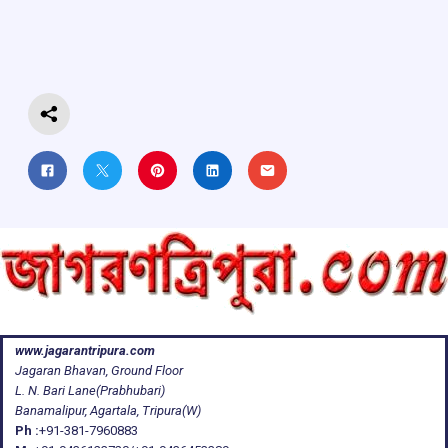
o
A
d
a
o
p
s
m
k
p
www.jagarantripura.com
Jagaran Bhavan, Ground Floor
L. N. Bari Lane(Prabhubari)
Banamalipur, Agartala, Tripura(W)
Ph :
+91-381-7960883