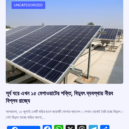
o
p
s
m
UNCATEGORIZED
k
p
সূর্য ঘরে এখন ১৫ মেগাওয়াটের শক্তি, বিদ্যুৎ ব্যবস্থায় নীরব
বিপ্লব রাজ্যে
আগরতলা, ২৮ জুলাই:একটি বাড়ির ছাদে কয়েকটি সোলার প্যানেল। সেখান থেকেই তৈরি হচ্ছে বিদ্যুৎ।
সেই বিদ্যুৎ যাচ্ছে বাড়ির আলো,…