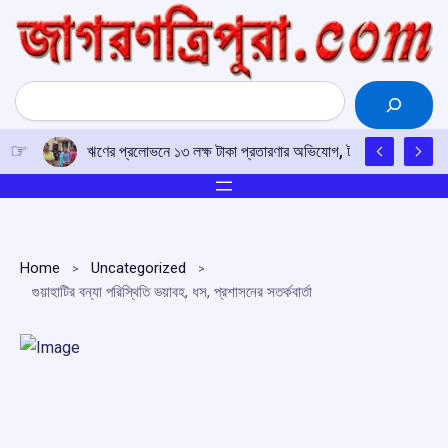
Skip
to
content
Search
ঋণের প্রলোভনে ১৩ লক্ষ টাকা প্রতারণার অভিযোগ, টাকা ফেরতের দাবিতে 
Home
Uncategorized
গুয়াহাটির বন্যা পরিস্থিতি ভয়াবহ, ধস, প্রশাসনের সতর্কবার্তা