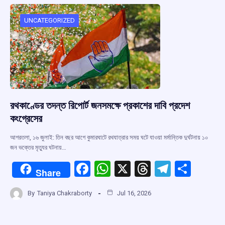
o
A
d
a
o
p
s
m
UNCATEGORIZED
k
p
রথকাণ্ডের তদন্ত রিপোর্ট জনসমক্ষে প্রকাশের দাবি প্রদেশ
কংগ্রেসের
আগরতলা, ১৬ জুলাই: তিন বছর আগে কুমারঘাটে রথযাত্রার সময় ঘটে যাওয়া মর্মান্তিক দুর্ঘটনায় ১০
জন ভক্তের মৃত্যুর ঘটনায়…
F
W
X
T
T
S
Share
a
h
hr
el
h
By
Taniya Chakraborty
Jul 16, 2026
ce
at
e
e
ar
b
s
a
gr
e