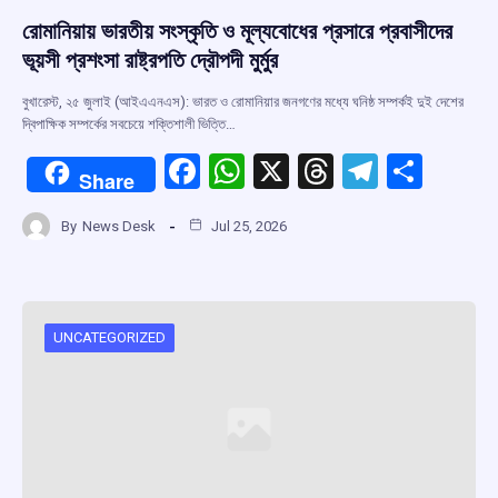
রোমানিয়ায় ভারতীয় সংস্কৃতি ও মূল্যবোধের প্রসারে প্রবাসীদের
ভূয়সী প্রশংসা রাষ্ট্রপতি দ্রৌপদী মুর্মুর
বুখারেস্ট, ২৫ জুলাই (আইএএনএস): ভারত ও রোমানিয়ার জনগণের মধ্যে ঘনিষ্ঠ সম্পর্কই দুই দেশের
দ্বিপাক্ষিক সম্পর্কের সবচেয়ে শক্তিশালী ভিত্তি…
F
W
X
T
T
S
Share
a
h
hr
el
h
By
News Desk
Jul 25, 2026
ce
at
e
e
ar
b
s
a
gr
e
o
A
d
a
o
p
s
m
UNCATEGORIZED
k
p