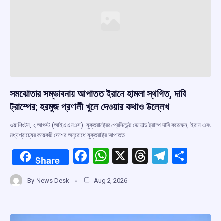
k
p
সমঝোতার সম্ভাবনায় আপাতত ইরানে হামলা স্থগিত, দাবি
ট্রাম্পের; হরমুজ প্রণালী খুলে দেওয়ার কথাও উল্লেখ
ওয়াশিংটন, ২ আগস্ট (আইএএনএস): যুক্তরাষ্ট্রের প্রেসিডেন্ট ডোনাল্ড ট্রাম্প দাবি করেছেন, ইরান এবং
মধ্যপ্রাচ্যের কয়েকটি দেশের অনুরোধে যুক্তরাষ্ট্র আপাতত…
F
W
X
T
T
S
Share
a
h
hr
el
h
By
News Desk
Aug 2, 2026
ce
at
e
e
ar
b
s
a
gr
e
o
A
d
a