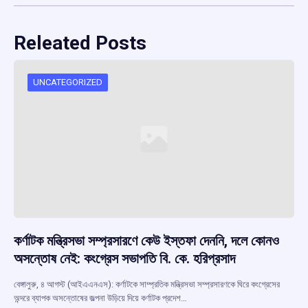
Releated Posts
UNCATEGORIZED
কর্ণাটক মন্ত্রিসভা সম্প্রসারণে কেউ ইস্তফা দেননি, দলে কোনও
অসন্তোষ নেই: কংগ্রেস সভাপতি বি. কে. হরিপ্রসাদ
বেঙ্গালুরু, ৪ আগস্ট (আইএএনএস): কর্ণাটকে সাম্প্রতিক মন্ত্রিসভা সম্প্রসারণকে ঘিরে কংগ্রেসের
অন্দরে ব্যাপক অসন্তোষের জল্পনা উড়িয়ে দিয়ে কর্ণাটক প্রদেশ…