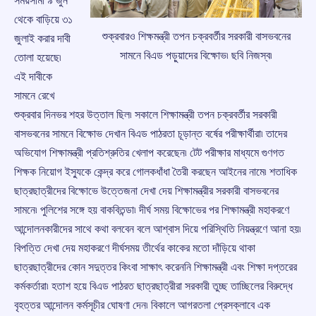
সময়সীমা ৯ জুন
থেকে বাড়িয়ে ৩১
শুক্রবারও শিক্ষমন্ত্রী তপন চক্রবর্তীর সরকারী বাসভবনের
জুলাই করার দাবী
সামনে বিএড পড়ুয়াদের বিক্ষোভ৷ ছবি নিজস্ব৷
তোলা হয়েছে৷
এই দাবীকে
সামনে রেখে
শুক্রবার দিনভর শহর উত্তাল ছিল৷ সকালে শিক্ষামন্ত্রী তপন চক্রবর্তীর সরকারী
বাসভবনের সামনে বিক্ষোভ দেখান বিএড পাঠরতা চূড়ান্ত বর্ষের পরীক্ষার্থীরা৷ তাদের
অভিযোগ শিক্ষামন্ত্রী প্রতিশ্রুতির খেলাপ করেছেন৷ টেট পরীক্ষার মাধ্যমে গুণগত
শিক্ষক নিয়োগ ইস্যুকে কেন্দ্র করে গোলকধাঁধা তৈরী করছেন আইনের নামে৷ শতাধিক
ছাত্রছাত্রীদের বিক্ষোভে উত্তেজনা দেখা দেয় শিক্ষামন্ত্রীর সরকারী বাসভবনের
সামনে৷ পুলিশের সঙ্গে হয় বাকবিতন্ডা৷ দীর্ঘ সময় বিক্ষোভের পর শিক্ষামন্ত্রী মহাকরণে
আন্দোলনকারীদের সাথে কথা বলবেন বলে আশ্বাস দিয়ে পরিস্থিতি নিয়ন্ত্রণে আনা হয়৷
বিপত্তি দেখা দেয় মহাকরণে দীর্ঘসময় তীর্থের কাকের মতো দাঁড়িয়ে থাকা
ছাত্রছাত্রীদের কোন সদুত্তর কিংবা সাক্ষাৎ করেননি শিক্ষামন্ত্রী এবং শিক্ষা দপ্তরের
কর্মকর্তারা৷ হতাশ হয়ে বিএড পাঠরত ছাত্রছাত্রীরা সরকারী তুচ্ছ তাচ্ছিলের বিরুদ্ধে
বৃহত্তর আন্দোলন কর্মসূচীর ঘোষণা দেন৷ বিকালে আগরতলা প্রেসক্লাবে এক