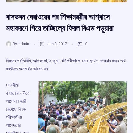
বাসভবন ঘেরাওয়ের পর শিক্ষামন্ত্রীর আশ্বাসে
মহাকরণে গিয়ে তাচ্ছিল্যে ফিরল বিএড পড়ুয়ারা
By
admin
Jun 3, 2017
0
নিজস্ব প্রতিনিধি, আগরতলা, ২ জুন৷৷ টেট পরীক্ষাতে বসার সুযোগ দেওয়ার জন্য তথা
দরখাস্ত অনলাইন আবেদনের
সময়সীমা
বাড়ানোর দাবীতে
আন্দোলন জারী
রেখেছে বিএড
পরীক্ষার্থীরা৷
আবেদনের