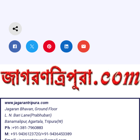
o
p
s
m
k
p
www.jagarantripura.com
Jagaran Bhavan, Ground Floor
L. N. Bari Lane(Prabhubari)
Banamalipur, Agartala, Tripura(W)
Ph :
+91-381-7960883
M:
+91-9436123720/+91-9436453389