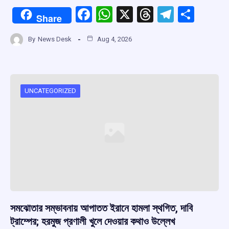
F
W
X
T
T
S
Share
a
h
hr
el
h
By
News Desk
Aug 4, 2026
ce
at
e
e
ar
b
s
a
gr
e
o
A
d
a
o
p
s
m
UNCATEGORIZED
k
p
সমঝোতার সম্ভাবনায় আপাতত ইরানে হামলা স্থগিত, দাবি
ট্রাম্পের; হরমুজ প্রণালী খুলে দেওয়ার কথাও উল্লেখ