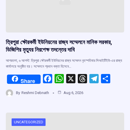
ত্রিপুরা ক্ষৌরকর্মী ইউনিয়নের রাজ্য সম্মেলনে মানিক সরকার,
ডিজিপির মৃত্যুর নিরপেক্ষ তদন্তের দাবি
আগরতলা, ৬ আগস্ট: ত্রিপুরা ক্ষৌরকর্মী ইউনিয়নের রাজ্য সম্মেলন বৃহস্পতিবার সিআইটিইউ-এর রাজ্য
কার্যালয়ে অনুষ্ঠিত হয়। সম্মেলনে প্রধান বক্তা হিসেবে…
F
W
X
T
T
S
Share
a
h
hr
el
h
By
Reshmi Debnath
Aug 6, 2026
ce
at
e
e
ar
b
s
a
gr
e
o
A
d
a
o
p
s
m
UNCATEGORIZED