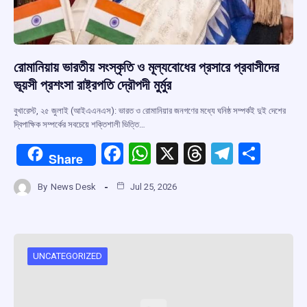
রোমানিয়ায় ভারতীয় সংস্কৃতি ও মূল্যবোধের প্রসারে প্রবাসীদের
ভূয়সী প্রশংসা রাষ্ট্রপতি দ্রৌপদী মুর্মুর
বুখারেস্ট, ২৫ জুলাই (আইএএনএস): ভারত ও রোমানিয়ার জনগণের মধ্যে ঘনিষ্ঠ সম্পর্কই দুই দেশের
দ্বিপাক্ষিক সম্পর্কের সবচেয়ে শক্তিশালী ভিত্তি…
F
W
X
T
T
S
Share
a
h
hr
el
h
By
News Desk
Jul 25, 2026
ce
at
e
e
ar
b
s
a
gr
e
o
A
d
a
o
p
s
m
UNCATEGORIZED
k
p