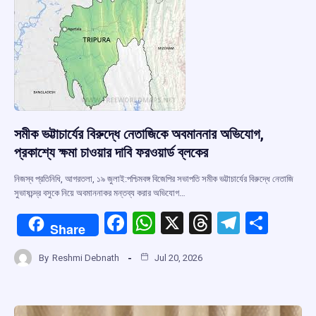
k
p
সমীক ভট্টাচার্যের বিরুদ্ধে নেতাজিকে অবমাননার অভিযোগ,
প্রকাশ্যে ক্ষমা চাওয়ার দাবি ফরওয়ার্ড ব্লকের
নিজস্ব প্রতিনিধি, আগরতলা, ১৯ জুলাই:পশ্চিমবঙ্গ বিজেপির সভাপতি সমীক ভট্টাচার্যের বিরুদ্ধে নেতাজি
সুভাষচন্দ্র বসুকে নিয়ে অবমাননাকর মন্তব্য করার অভিযোগ…
F
W
X
T
T
S
Share
a
h
hr
el
h
By
Reshmi Debnath
Jul 20, 2026
ce
at
e
e
ar
b
s
a
gr
e
o
A
d
a