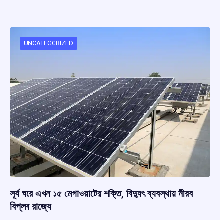
ce
at
e
e
ar
b
s
a
gr
e
o
A
d
a
o
p
s
m
UNCATEGORIZED
k
p
সূর্য ঘরে এখন ১৫ মেগাওয়াটের শক্তি, বিদ্যুৎ ব্যবস্থায় নীরব
বিপ্লব রাজ্যে