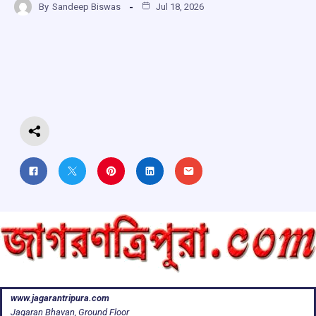
By
Sandeep Biswas
Jul 18, 2026
ce
at
e
e
ar
b
s
a
gr
e
o
A
d
a
o
p
s
m
k
p
www.jagarantripura.com
Jagaran Bhavan, Ground Floor