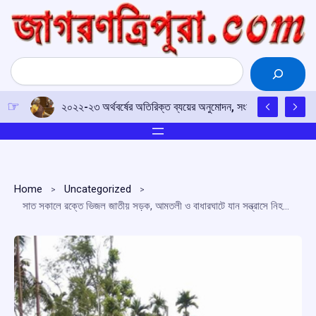
Skip
to
content
Search
২০২২-২৩ অর্থবর্ষের অতিরিক্ত ব্যয়ের অনুমোদন, সংসদে পাস অ্যাপ্রোপ্
Home
Uncategorized
সাত সকালে রক্তে ভিজল জাতীয় সড়ক, আমতলী ও বাধারঘাটে যান সন্ত্রাসে নিহত দুই, গুরুতর পাঁচজন