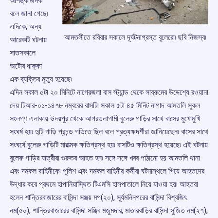
আশঙ্কাজনক
বলে জানা গেছে৷
এদিকে, অন্য
আমতলীতে রবিবার সকালে দূর্ঘটনাগ্রস্ত বুলেরো৷ ছবি নিজস্ব৷
আরেকটি ঘটনায়
সাতসকালে
অটোর ধাক্কা
এক ব্যক্তির মৃত্যু হয়েছে৷
এদিন সকাল ৫টা ২০ মিনিটে নাগেরজলা বাস স্ট্যান্ড থেকে সাব্রুমের উদ্দেশ্যে রওয়ানা
দেয় টিআর-০১-১৪৭৮ নম্বরের বাসটি৷ সকাল ৫টা ৪৫ মিনিট নাগাদ আমতলি সুকল
সংলগ্ণ এলাকায় উদয়পুর থেকে আগরতলাগামী বুলেরু গাড়ির সাথে বাসের মুখোমুখি
সংঘর্ষ হয়৷ দুটি গাড়ি প্রচন্ড গতিতে ছিল বলে প্রত্যক্ষদর্শীরা জানিয়েছেন৷ বাসের সাথে
সংঘর্ষে বুলেরু গাড়িটি মারাত্মক ক্ষতিগ্রস্থ হয়৷ বাসটিও ক্ষতিগ্রস্থ হয়েছে৷ এই ঘটনায়
বুলেরু গাড়ির যাত্রীরা গুরুতর আহত হন৷ সঙ্গে সঙ্গে খবর পাঠানো হয় আমতলি থানা
এবং দমকল বাহিনীকে৷ পুলিশ এবং দমকল বাহিনীর কর্মীরা ঘটনাস্থলে গিয়ে আহতদের
উদ্ধার করে প্রথমে হাপানিয়াস্থিত টিএমসি হাসপাতালে নিয়ে যাওয়া হয়৷ আহতরা
হলেন শান্তিরবাজারের বাসিন্দা সঞ্জয় মগ(২০), সূর্যমনিনগরের বাসিন্দা বিশ্বজিৎ
নম(৫০), শান্তিরবাজারের বাসিন্দা সঞ্জিব মজুমদার, মাতারবাড়ির বাসিন্দা সুজিত নম(২৭),