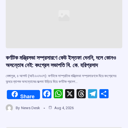
k
p
কর্ণাটক মন্ত্রিসভা সম্প্রসারণে কেউ ইস্তফা দেননি, দলে কোনও
অসন্তোষ নেই: কংগ্রেস সভাপতি বি. কে. হরিপ্রসাদ
বেঙ্গালুরু, ৪ আগস্ট (আইএএনএস): কর্ণাটকে সাম্প্রতিক মন্ত্রিসভা সম্প্রসারণকে ঘিরে কংগ্রেসের
অন্দরে ব্যাপক অসন্তোষের জল্পনা উড়িয়ে দিয়ে কর্ণাটক প্রদেশ…
F
W
X
T
T
S
Share
a
h
hr
el
h
By
News Desk
Aug 4, 2026
ce
at
e
e
ar
b
s
a
gr
e