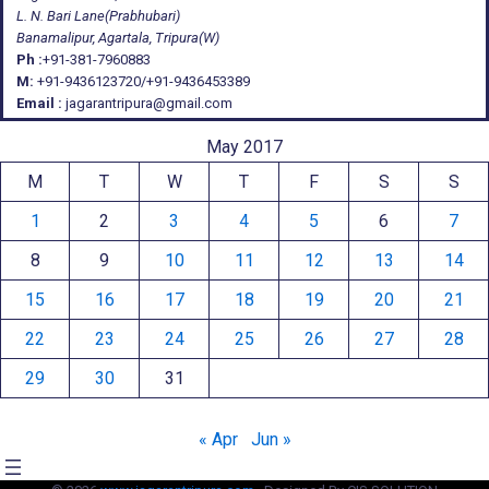
L. N. Bari Lane(Prabhubari)
Banamalipur, Agartala, Tripura(W)
Ph :
+91-381-7960883
M:
+91-9436123720/+91-9436453389
Email :
jagarantripura@gmail.com
May 2017
M
T
W
T
F
S
S
1
2
3
4
5
6
7
8
9
10
11
12
13
14
15
16
17
18
19
20
21
22
23
24
25
26
27
28
29
30
31
« Apr
Jun »