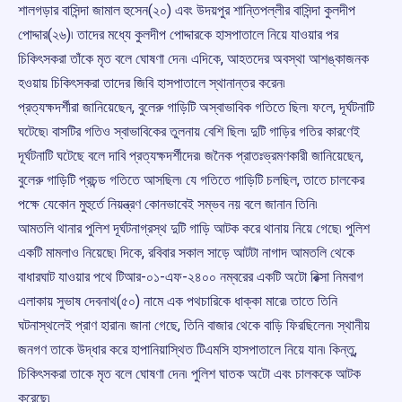
শালগড়ার বাসিন্দা জামাল হুসেন(২০) এবং উদয়পুর শান্তিপল্লীর বাসিন্দা কুলদীপ
পোদ্দার(২৬)৷ তাদের মধ্যে কুলদীপ পোদ্দারকে হাসপাতালে নিয়ে যাওয়ার পর
চিকিৎসকরা তাঁকে মৃত বলে ঘোষণা দেন৷ এদিকে, আহতদের অবস্থা আশঙ্কাজনক
হওয়ায় চিকিৎসকরা তাদের জিবি হাসপাতালে স্থানান্তর করেন৷
প্রত্যক্ষদর্শীরা জানিয়েছেন, বুলেরু গাড়িটি অস্বাভাবিক গতিতে ছিল৷ ফলে, দূর্ঘটনাটি
ঘটেছে৷ বাসটির গতিও স্বাভাবিকের তুলনায় বেশি ছিল৷ দুটি গাড়ির গতির কারণেই
দূর্ঘটনাটি ঘটেছে বলে দাবি প্রত্যক্ষদর্শীদের৷ জনৈক প্রাতঃভ্রমণকারী জানিয়েছেন,
বুলেরু গাড়িটি প্রচন্ড গতিতে আসছিল৷ যে গতিতে গাড়িটি চলছিল, তাতে চালকের
পক্ষে যেকোন মুহুর্তে নিয়ন্ত্রণ কোনভাবেই সম্ভব নয় বলে জানান তিনি৷
আমতলি থানার পুলিশ দূর্ঘটনাগ্রস্থ দুটি গাড়ি আটক করে থানায় নিয়ে গেছে৷ পুলিশ
একটি মামলাও নিয়েছে৷ দিকে, রবিবার সকাল সাড়ে আটটা নাগাদ আমতলি থেকে
বাধারঘাট যাওয়ার পথে টিআর-০১-এফ-২৪০০ নম্বরের একটি অটো রিক্সা নিমবাগ
এলাকায় সুভাষ দেবনাথ(৫০) নামে এক পথচারিকে ধাক্কা মারে৷ তাতে তিনি
ঘটনাস্থলেই প্রাণ হারান৷ জানা গেছে, তিনি বাজার থেকে বাড়ি ফিরছিলেন৷ স্থানীয়
জনগণ তাকে উদ্ধার করে হাপানিয়াস্থিত টিএমসি হাসপাতালে নিয়ে যান৷ কিন্তু,
চিকিৎসকরা তাকে মৃত বলে ঘোষণা দেন৷ পুলিশ ঘাতক অটো এবং চালককে আটক
করেছে৷