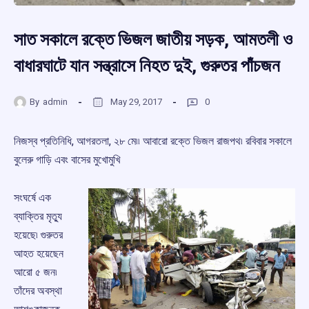
সাত সকালে রক্তে ভিজল জাতীয় সড়ক, আমতলী ও
বাধারঘাটে যান সন্ত্রাসে নিহত দুই, গুরুতর পাঁচজন
By
admin
May 29, 2017
0
নিজস্ব প্রতিনিধি, আগরতলা, ২৮ মে৷৷ আবারো রক্তে ভিজল রাজপথ৷ রবিবার সকালে
বুলেরু গাড়ি এবং বাসের মুখোমুখি
সংঘর্ষে এক
ব্যাক্তির মৃত্যু
হয়েছে৷ গুরুতর
আহত হয়েছেন
আরো ৫ জন৷
তাঁদের অবস্থা