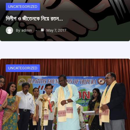
UNCATEGORIZED
দিলীপ ও জীতেনকে নিয়ে রতন…
By
admin
May 7, 2017
UNCATEGORIZED