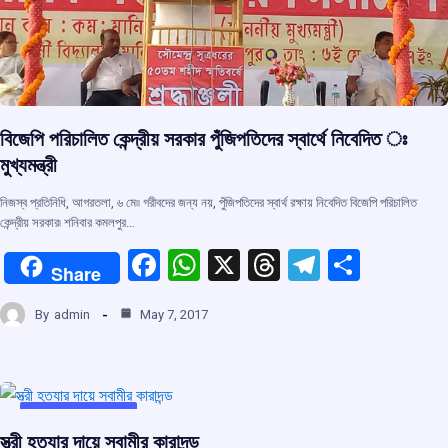
বিজেপি পরিচালিত কেন্দ্রীয় সরকার পুঁজিপতিদের স্বার্থে নিবেদিত ঃ
মুখ্যমন্ত্রী
নিজস্ব প্রতিনিধি, আগরতলা, ৬ মে৷৷ গরীবদের জন্য নয়, পুঁজিপতিদের স্বার্থ রক্ষায় নিবেদিত বিজেপি পরিচালিত
কেন্দ্রীয় সরকার৷ শনিবার কমলপুর…
F
W
X
T
T
S
Share
a
h
hr
el
h
By
admin
May 7, 2017
ce
at
e
e
ar
b
s
a
gr
e
o
A
d
a
o
p
s
m
UNCATEGORIZED
স্ত্রী হত্যার দায়ে স্বামীর কারাদন্ড