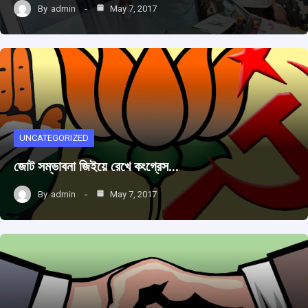
By
admin
May 7, 2017
UNCATEGORIZED
জোট সম্ভাবনা জিইয়ে রেখে কংগ্রেস…
By
admin
May 7, 2017