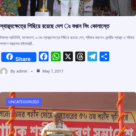
স্বাস্থ্যক্ষেত্রে পিছিয়ে রয়েছে দেশ ঃ ফগ্গন সিং কোলাস্তে
নিজস্ব প্রতিনিধি, আগরতলা, ৬ মে৷৷ স্বাস্থ্যক্ষেত্রে পিছিয়ে রয়েছে দেশ, স্বীকার করলেন কেন্দ্রীয় স্বাস্থ্য ও পরিবার
কল্যাণ মন্ত্রকের রাষ্ট্রমন্ত্রী…
F
W
X
T
T
S
Share
a
h
hr
el
h
By
admin
May 7, 2017
ce
at
e
e
ar
b
s
a
gr
e
o
A
d
a
o
p
s
m
UNCATEGORIZED
k
p