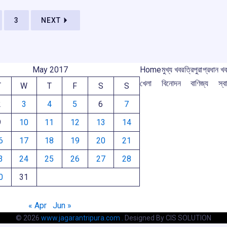
m
3
NEXT
May 2017
Home
মুখ্য খবর
ত্রিপুরা
প্রধান খ
খেলা
বিনোদন
বাণিজ্য
স্বা
T
W
T
F
S
S
2
3
4
5
6
7
9
10
11
12
13
14
6
17
18
19
20
21
3
24
25
26
27
28
0
31
« Apr
Jun »
© 2026
www.jagarantripura.com .
Designed By CIS SOLUTION