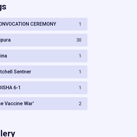
gs
ONVOCATION CEREMONY
1
ripura
30
hina
1
itchell Sentner
1
DISHA 6-1
1
he Vaccine War'
2
lery