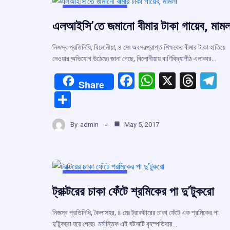
UNCATEGORIZED
এলআইসি’তে জমানো বীমার টাকা গায়েব, মামল
নিজস্ব প্রতিনিধি, বিলোনীয়া, ৪ মে৷৷ অবসরপ্রাপ্ত শিক্ষকের বীমার টাকা হাতিয়ে
নেওয়ার অভিযোগ উঠেছে৷ জানা গেছে, বিলোনীয়ায় বাণিবিদ্যাপীঠ এলাকার…
F
W
X
T
T
Share
a
h
hr
el
S
ce
at
e
e
h
b
s
a
g
By
admin
May 5, 2017
ar
o
A
d
a
e
o
p
s
k
p
UNCATEGORIZED
ট্রাক্টরের চাকা ফেঁটে শ্রমিকের পা দু’টুকরো
নিজস্ব প্রতিনিধি, কৈলাসহর, ৪ মে৷৷ ট্রাকটারের চাকা ফেঁটে এক শ্রমিকের পা
দু’টুকরো হয়ে গেছে৷ মর্মান্তিক এই ঘটনাটি বৃহস্পতিবার…