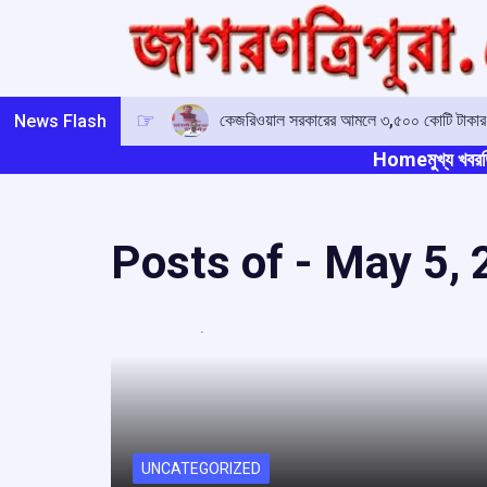
Skip
to
content
কেজরিওয়াল সরকারের আমলে ৩,৫০০ কোটি টাকার অনি
News Flash
Home
মুখ্য খবর
ত
Posts of -
May 5, 
UNCATEGORIZED