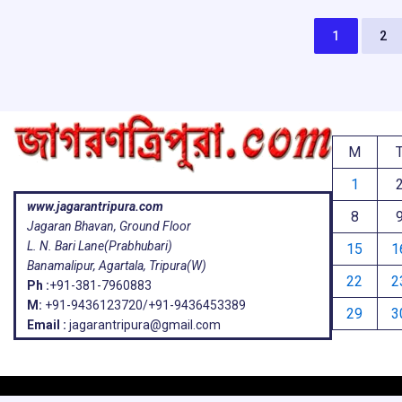
o
p
s
k
p
1
2
M
1
www.jagarantripura.com
8
Jagaran Bhavan, Ground Floor
L. N. Bari Lane(Prabhubari)
15
1
Banamalipur, Agartala, Tripura(W)
22
2
Ph :
+91-381-7960883
M:
+91-9436123720/+91-9436453389
29
3
Email :
jagarantripura@gmail.com