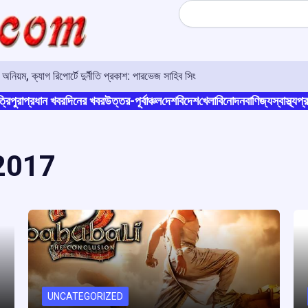
Search
য়ম, ক্যাগ রিপোর্টে দুর্নীতি প্রকাশ: পারভেজ সাহিব সিং
্রিপুরা
প্রধান খবর
দিনের খবর
উত্তর-পূর্বাঞ্চল
দেশ
বিদেশ
খেলা
বিনোদন
বাণিজ্য
স্বাস্থ্য
প্র
2017
UNCATEGORIZED