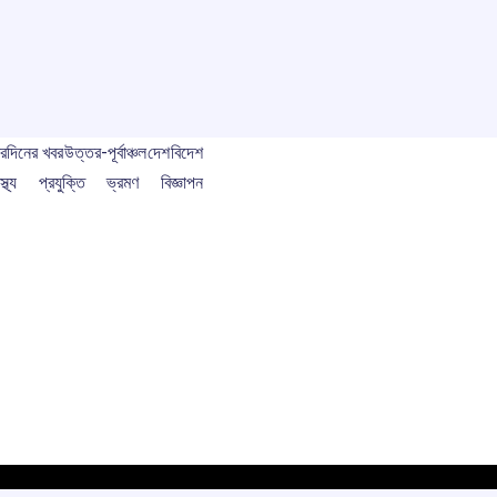
বর
দিনের খবর
উত্তর-পূর্বাঞ্চল
দেশ
বিদেশ
স্থ্য
প্রযুক্তি
ভ্রমণ
বিজ্ঞাপন