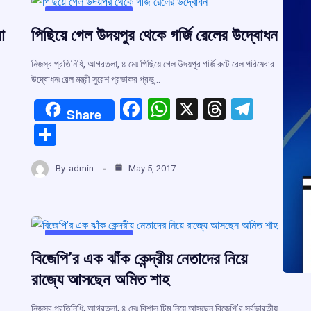
UNCATEGORIZED
া
পিছিয়ে গেল উদয়পুর থেকে গর্জি রেলের উদ্বোধন
নিজস্ব প্রতিনিধি, আগরতলা, ৪ মে৷৷ পিছিয়ে গেল উদয়পুর গর্জি রুটে রেল পরিষেবার
উদ্বোধন৷ রেল মন্ত্রী সুরেশ প্রভাকর প্রভু…
F
W
X
T
T
Share
a
h
hr
el
S
ce
at
e
e
h
r
b
s
a
gr
By
admin
May 5, 2017
ar
o
A
d
a
e
m
o
p
s
m
k
p
UNCATEGORIZED
বিজেপি’র এক ঝাঁক কেন্দ্রীয় নেতাদের নিয়ে
রাজ্যে আসছেন অমিত শাহ
নিজস্ব প্রতিনিধি, আগরতলা, ৪ মে৷৷ বিশাল টিম নিয়ে আসছেন বিজেপি’র সর্বভারতীয়