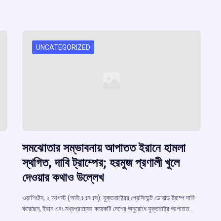
UNCATEGORIZED
সমঝোতার সম্ভাবনায় আপাতত ইরানে হামলা
স্থগিত, দাবি ট্রাম্পের; হরমুজ প্রণালী খুলে
দেওয়ার কথাও উল্লেখ
ওয়াশিংটন, ২ আগস্ট (আইএএনএস): যুক্তরাষ্ট্রের প্রেসিডেন্ট ডোনাল্ড ট্রাম্প দাবি
করেছেন, ইরান এবং মধ্যপ্রাচ্যের কয়েকটি দেশের অনুরোধে যুক্তরাষ্ট্র আপাতত…