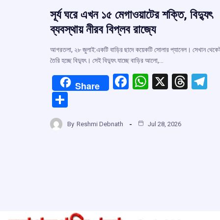
সূর্য ঘরে এখন ১৫ মেগাওয়াটের শক্তি, বিদ্যুৎ
ব্যবস্থায় নীরব বিপ্লব রাজ্যে
আগরতলা, ২৮ জুলাই:একটি বাড়ির ছাদে কয়েকটি সোলার প্যানেল। সেখান থেকে
তৈরি হচ্ছে বিদ্যুৎ। সেই বিদ্যুৎ যাচ্ছে বাড়ির আলো,…
F
W
X
T
T
Share
a
h
hr
el
S
ce
at
e
e
h
b
s
a
g
By
Reshmi Debnath
Jul 28, 2026
ar
o
A
d
a
e
o
p
s
k
p