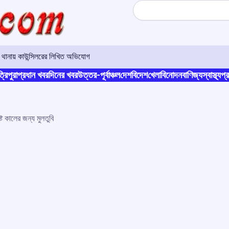
Search
র থানায় কাউন্সিলরের লিখিত অভিযোগ
্রিপুরা
প্রধান খবর
দিনের খবর
উত্তর-পূর্বাঞ্চল
দেশ
বিদেশ
খেলা
বিনোদন
বাণিজ্য
স্বাস্থ্য
প্র
্ট কালের জন্য মুলতুবি