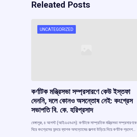
Releated Posts
UNCATEGORIZED
কর্ণাটক মন্ত্রিসভা সম্প্রসারণে কেউ ইস্তফা
দেননি, দলে কোনও অসন্তোষ নেই: কংগ্রেস
সভাপতি বি. কে. হরিপ্রসাদ
বেঙ্গালুরু, ৪ আগস্ট (আইএএনএস): কর্ণাটকে সাম্প্রতিক মন্ত্রিসভা সম্প্রসারণকে
ঘিরে কংগ্রেসের অন্দরে ব্যাপক অসন্তোষের জল্পনা উড়িয়ে দিয়ে কর্ণাটক প্রদেশ…