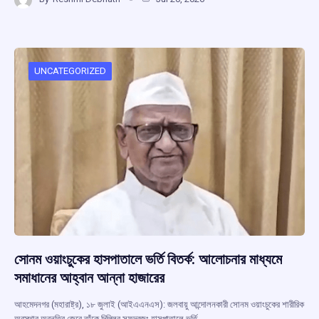
ce
at
e
e
ar
b
s
a
gr
e
o
A
d
a
o
p
s
m
UNCATEGORIZED
k
p
সোনম ওয়াংচুকের হাসপাতালে ভর্তি বিতর্ক: আলোচনার মাধ্যমে
সমাধানের আহ্বান আন্না হাজারের
আহমেদনগর (মহারাষ্ট্র), ১৮ জুলাই (আইএএনএস): জলবায়ু আন্দোলনকারী সোনম ওয়াংচুকের শারীরিক
অবস্থার অবনতির জেরে তাঁকে দিল্লির সফদরজং হাসপাতালে ভর্তি…