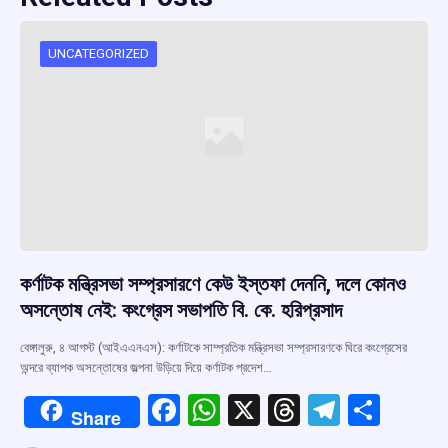
UNCATEGORIZED
কর্ণাটক মন্ত্রিসভা সম্প্রসারণে কেউ ইস্তফা দেননি, দলে কোনও
অসন্তোষ নেই: কংগ্রেস সভাপতি বি. কে. হরিপ্রসাদ
বেঙ্গালুরু, ৪ আগস্ট (আইএএনএস): কর্ণাটকে সাম্প্রতিক মন্ত্রিসভা সম্প্রসারণকে ঘিরে কংগ্রেসের
অন্দরে ব্যাপক অসন্তোষের জল্পনা উড়িয়ে দিয়ে কর্ণাটক প্রদেশ…
F
W
X
T
T
S
Share
a
h
hr
el
h