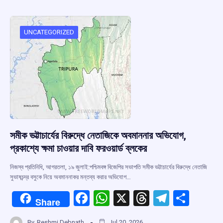
b
s
a
gr
e
o
A
d
a
o
p
s
m
UNCATEGORIZED
k
p
সমীক ভট্টাচার্যের বিরুদ্ধে নেতাজিকে অবমাননার অভিযোগ,
প্রকাশ্যে ক্ষমা চাওয়ার দাবি ফরওয়ার্ড ব্লকের
নিজস্ব প্রতিনিধি, আগরতলা, ১৯ জুলাই:পশ্চিমবঙ্গ বিজেপির সভাপতি সমীক ভট্টাচার্যের বিরুদ্ধে নেতাজি
সুভাষচন্দ্র বসুকে নিয়ে অবমাননাকর মন্তব্য করার অভিযোগ…
F
W
X
T
T
S
Share
a
h
hr
el
h
By
Reshmi Debnath
Jul 20, 2026