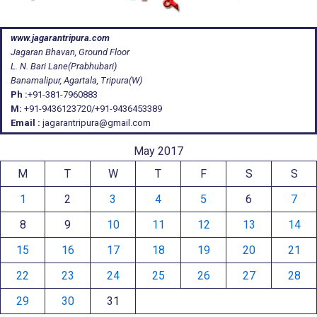
www.jagarantripura.com
Jagaran Bhavan, Ground Floor
L. N. Bari Lane(Prabhubari)
Banamalipur, Agartala, Tripura(W)
Ph :
+91-381-7960883
M:
+91-9436123720/+91-9436453389
Email :
jagarantripura@gmail.com
May 2017
M
T
W
T
F
S
S
1
2
3
4
5
6
7
8
9
10
11
12
13
14
15
16
17
18
19
20
21
22
23
24
25
26
27
28
29
30
31