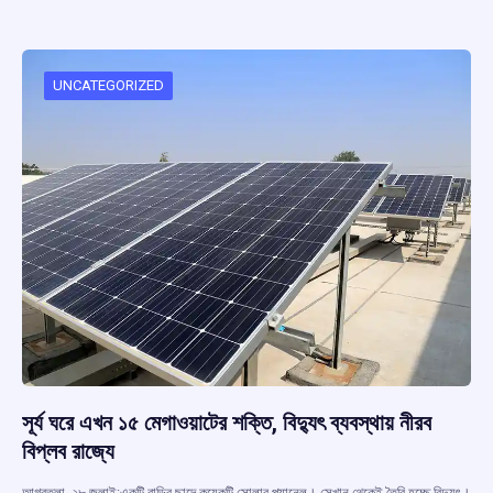
b
s
a
gr
e
o
A
d
a
o
p
s
m
UNCATEGORIZED
k
p
সূর্য ঘরে এখন ১৫ মেগাওয়াটের শক্তি, বিদ্যুৎ ব্যবস্থায় নীরব
বিপ্লব রাজ্যে
আগরতলা, ২৮ জুলাই:একটি বাড়ির ছাদে কয়েকটি সোলার প্যানেল। সেখান থেকেই তৈরি হচ্ছে বিদ্যুৎ।