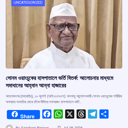
o
p
s
m
UNCATEGORIZED
k
p
সোনম ওয়াংচুকের হাসপাতালে ভর্তি বিতর্ক: আলোচনার মাধ্যমে
সমাধানের আহ্বান আন্না হাজারের
আহমেদনগর (মহারাষ্ট্র), ১৮ জুলাই (আইএএনএস): জলবায়ু আন্দোলনকারী সোনম ওয়াংচুকের শারীরিক
অবস্থার অবনতির জেরে তাঁকে দিল্লির সফদরজং হাসপাতালে ভর্তি…
F
W
X
T
T
S
Share
a
h
hr
el
h
By
Sandeep Biswas
Jul 18, 2026