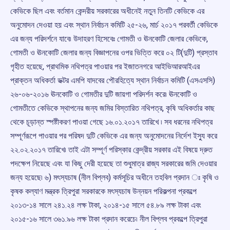
কেভিকে ছিল এবং বর্তমান কেন্দরীয় সরকারের অধীনেই নতুন তিনটি কেভিকে এর
অনুমোদন দেওয়া হয় এবং স্থান নির্বাচন কমিটি ২৫-২৬, মার্চ ২০১৭ পরবর্তী কেভিকে
এর জন্য পরিদর্শনে যাবে৷ উদাহরণ হিসেবেঃ গোমতী ও ঊনকোটি জেলার কেভিকে,
গোমতী ও ঊনকোটি জেলার জন্য বিজ্ঞাপনের ওপর ভিত্তি করে ০২ টি(দুটি) প্রস্তাব
গৃহীত হয়েছে, প্রাথমিক নথিপত্র পাওয়ার পর ইজাতনগরে আইভিআরআইএর
প্রাক্তন অধিকর্তা ডক্টর এমপি যাদবের পৌরহিত্যে স্থান নির্বাচন কমিটি (এসএসসি)
২৬-০৬-২০১৬ ঊনকোটি ও গোমতীর দুটি জায়গা পরিদর্শন করে৷ ঊনকোটি ও
গোমতীতে কেভিকে স্থাপনের জন্য জমির বিস্তারিত নথিপত্র, কৃষি অধিকর্তার কাছ
থেকে চূড়ান্ত স্পষ্টীকরণ পাওয়া গেছে ১৬.০১.২০১৭ তারিখে ৷ সব ধরনের নথিপত্র
সম্পূর্ণরূপে পাওয়ার পর পরিষদ দুটি কেভিকে এর জন্য অনুমোদনের নির্দেশ ইস্যু করে
২২.০২.২০১৭ তারিখে৷ তাই এটা সম্পূর্ণ পরিস্কার কেন্দ্রীয় সরকার এই বিষয়ে দ্রুত
পদক্ষেপ নিয়েছে এবং যা কিছু দেরী হয়েছে তা শুধুমাত্র রাজ্য সরকারের জমি দেওয়ার
জন্য হয়েছে৷ ৬) মৎস্যচাষ (নীল বিপ্লব) কর্মসূচির অধীনে তহবিল প্রদান ঃ কৃষি ও
কৃষক কল্যাণ মন্ত্রক ত্রিপুরা সরকারকে মৎস্যচাষ উন্নয়ন পরিকল্পনা প্রকল্পে
২০১৩-১৪ সালে ২৪১.২৪ লক্ষ টাকা, ২০১৪-১৫ সালে ৫৪.৮৯ লক্ষ টাকা এবং
২০১৫-১৬ সালে ৩৬১.৯৬ লক্ষ টাকা প্রদান করেচে৷ নীল বিপ্লব প্রকল্পে ত্রিপুরা