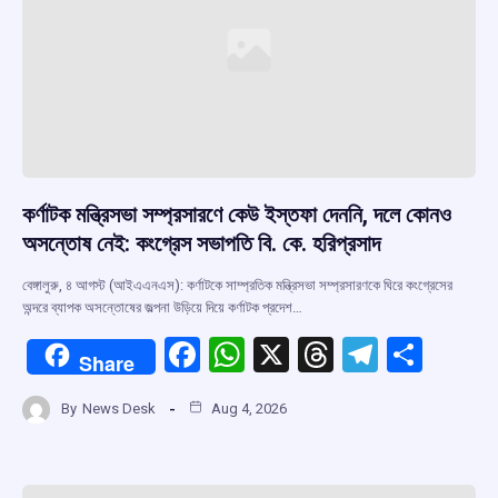
কর্ণাটক মন্ত্রিসভা সম্প্রসারণে কেউ ইস্তফা দেননি, দলে কোনও
অসন্তোষ নেই: কংগ্রেস সভাপতি বি. কে. হরিপ্রসাদ
বেঙ্গালুরু, ৪ আগস্ট (আইএএনএস): কর্ণাটকে সাম্প্রতিক মন্ত্রিসভা সম্প্রসারণকে ঘিরে কংগ্রেসের
অন্দরে ব্যাপক অসন্তোষের জল্পনা উড়িয়ে দিয়ে কর্ণাটক প্রদেশ…
F
W
X
T
T
S
Share
a
h
hr
el
h
By
News Desk
Aug 4, 2026
ce
at
e
e
ar
b
s
a
gr
e
o
A
d
a