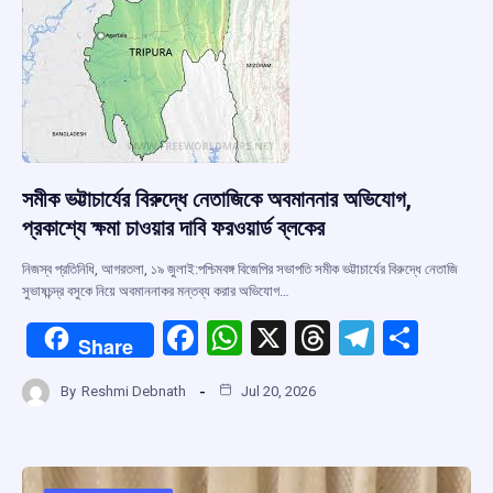
k
p
সমীক ভট্টাচার্যের বিরুদ্ধে নেতাজিকে অবমাননার অভিযোগ,
প্রকাশ্যে ক্ষমা চাওয়ার দাবি ফরওয়ার্ড ব্লকের
নিজস্ব প্রতিনিধি, আগরতলা, ১৯ জুলাই:পশ্চিমবঙ্গ বিজেপির সভাপতি সমীক ভট্টাচার্যের বিরুদ্ধে নেতাজি
সুভাষচন্দ্র বসুকে নিয়ে অবমাননাকর মন্তব্য করার অভিযোগ…
F
W
X
T
T
S
Share
a
h
hr
el
h
By
Reshmi Debnath
Jul 20, 2026
ce
at
e
e
ar
b
s
a
gr
e
o
A
d
a