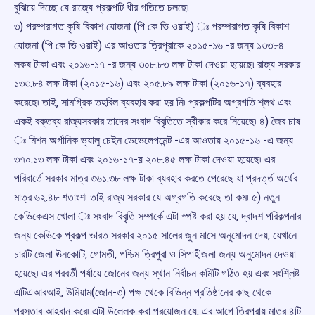
বুঝিয়ে দিচ্ছে যে রাজ্যে প্রকল্পটি ধীর গতিতে চলছে৷
৩) পরম্পরাগত কৃষি বিকাশ যোজনা (পি কে ভি ওয়াই) ঃ পরম্পরাগত কৃষি বিকাশ
যোজনা (পি কে ভি ওয়াই) এর আওতার ত্রিপুরাকে ২০১৫-১৬ -র জন্য ১৩৩৮৪
লকষ টাকা এবং ২০১৬-১৭ -র জন্য ৩০৮.৮৩ লক্ষ টাকা দেওয়া হয়েছে৷ রাজ্য সরকার
১৩৩.৮৪ লক্ষ টাকা (২০১৫-১৬) এবং ২০৫.৮৯ লক্ষ টাকা (২০১৬-১৭) ব্যবহার
করেছে৷ তাই, সামগ্রিক তহবিল ব্যবহার করা হয় নি৷ প্রকল্পটির অগ্রগতি শ্লথ এবং
একই বক্তব্য রাজ্যসরকার তাদের সংবাদ বিবৃতিতে স্বীকার করে নিয়েছে৷ ৪) জৈব চাষ
ঃ মিশন অর্গানিক ভ্যালু চেইন ডেভেলেপমেন্ট -এর আওতায় ২০১৫-১৬ -এ জন্য
৩৭০.১৩ লক্ষ টাকা এবং ২০১৬-১৭-য় ২০৮.৪৫ লক্ষ টাকা দেওয়া হয়েছে৷ এর
পরিবার্তে সরকার মাত্র ৩৬১.৩৮ লক্ষ টাকা ব্যবহার করতে পেরেছে যা প্রদর্ত্ত অর্থের
মাত্র ৬২.৪৮ শতাংশ৷ তাই রাজ্য সরকার যে অগ্রগতি করেছে তা কম৷ ৫) নতুন
কেভিকেএস খোলা ঃ সংবাদ বিবৃতি সম্পর্কে এটা স্পষ্ট করা হয় যে, দ্বাদশ পরিকল্পনার
জন্য কেভিকে প্রকল্প ভারত সরকার ২০১৫ সালের জুন মাসে অনুমোদন দেয়, যেখানে
চারটি জেলা ঊনকোটি, গোমতী, পশ্চিম ত্রিপুরা ও সিপাহীজলা জন্য অনুমোদন দেওয়া
হয়েছে৷ এর পরবর্তী পর্যায়ে জোনের জন্য স্থান নির্বাচন কমিটি গঠিত হয় এবং সংশ্লিষ্ট
এটিএআরআই, উমিয়াম(জোন-৩) পক্ষ থেকে বিভিন্ন প্রতিষ্ঠানের কাছ থেকে
প্রস্তাব আহ্বান করে৷ এটা উল্লেক করা প্রয়োজন যে, এর আগে ত্রিপুরায় মাত্র ৪টি