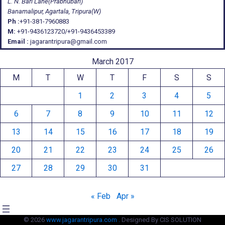
L. N. Bari Lane(Prabhubari)
Banamalipur, Agartala, Tripura(W)
Ph :
+91-381-7960883
M:
+91-9436123720/+91-9436453389
Email :
jagarantripura@gmail.com
March 2017
M
T
W
T
F
S
S
1
2
3
4
5
6
7
8
9
10
11
12
13
14
15
16
17
18
19
20
21
22
23
24
25
26
27
28
29
30
31
« Feb
Apr »
© 2026
www.jagarantripura.com .
Designed By CIS SOLUTION