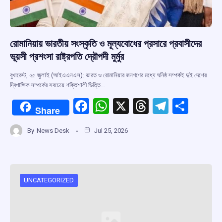
রোমানিয়ায় ভারতীয় সংস্কৃতি ও মূল্যবোধের প্রসারে প্রবাসীদের
ভূয়সী প্রশংসা রাষ্ট্রপতি দ্রৌপদী মুর্মুর
বুখারেস্ট, ২৫ জুলাই (আইএএনএস): ভারত ও রোমানিয়ার জনগণের মধ্যে ঘনিষ্ঠ সম্পর্কই দুই দেশের
দ্বিপাক্ষিক সম্পর্কের সবচেয়ে শক্তিশালী ভিত্তি…
F
W
X
T
T
S
Share
a
h
hr
el
h
By
News Desk
Jul 25, 2026
ce
at
e
e
ar
b
s
a
gr
e
o
A
d
a
o
p
s
m
UNCATEGORIZED
k
p