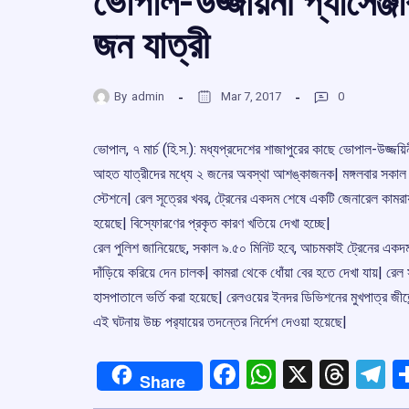
ভোপাল-উজ্জয়িনী প্যাসেঞ্
জন যাত্রী
By
admin
Mar 7, 2017
0
ভোপাল, ৭ মার্চ (হি.স.): মধ্যপ্রদেশের শাজাপুরের কাছে ভোপাল-উজ্জ
আহত যাত্রীদের মধ্যে ২ জনের অবস্থা আশঙ্কাজনক| মঙ্গলবার সকাল ৯.
স্টেশনে| রেল সূত্রের খবর, ট্রেনের একদম শেষে একটি জেনারেল কামরা
হয়েছে| বিস্ফোরণের প্রকৃত কারণ খতিয়ে দেখা হচ্ছে|
রেল পুলিশ জানিয়েছে, সকাল ৯.৫০ মিনিট হবে, আচমকাই ট্রেনের একদম 
দাঁড়িয়ে করিয়ে দেন চালক| কামরা থেকে ধোঁয়া বের হতে দেখা যায়| রেল
হাসপাতালে ভর্তি করা হয়েছে| রেলওয়ের ইনদর ডিভিশনের মুখপাত্র জীতেন্
এই ঘটনায় উচ্চ পর‌্যায়ের তদন্তের নির্দেশ দেওয়া হয়েছে|
Facebook
WhatsApp
X
Thre
T
Share