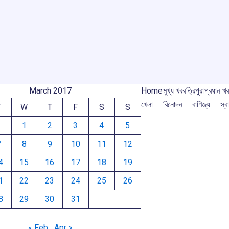
o
A
d
a
e
o
p
s
m
m
k
p
March 2017
Home
মুখ্য খবর
ত্রিপুরা
প্রধান খ
খেলা
বিনোদন
বাণিজ্য
স্বা
T
W
T
F
S
S
1
2
3
4
5
7
8
9
10
11
12
4
15
16
17
18
19
1
22
23
24
25
26
8
29
30
31
« Feb
Apr »