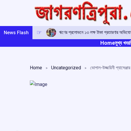
Skip
to
content
ঋণের প্রলোভনে ১৩ লক্ষ টাকা প্রতারণার অভিযোগ,
News Flash
Home
মুখ্য খবর
ত
Home
Uncategorized
ভোপাল-উজ্জয়িনী প্যাসেঞ্জা