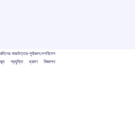
বর
দিনের খবর
উত্তর-পূর্বাঞ্চল
দেশ
বিদেশ
স্থ্য
প্রযুক্তি
ভ্রমণ
বিজ্ঞাপন