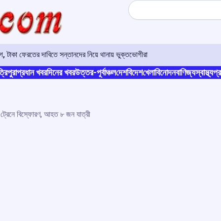
Search
 টাকা ফেরতের দাবিতে সন্তানদের নিয়ে থানায় ভুক্তভোগীরা
্রিপুরা
প্রধান খবর
দিনের খবর
উত্তর-পূর্বাঞ্চল
দেশ
বিদেশ
খেলা
বিনোদন
বাণিজ্য
স্বাস্থ্য
প্র
র ট্রেনে বিস্ফোরণ, আহত ৮ জন যাত্রী