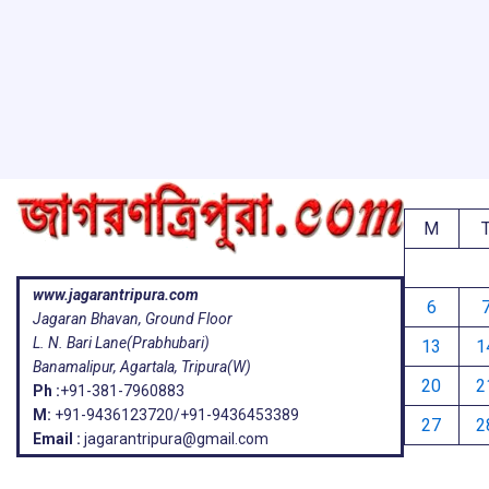
ar
o
A
d
a
e
o
p
s
k
p
M
www.jagarantripura.com
6
Jagaran Bhavan, Ground Floor
L. N. Bari Lane(Prabhubari)
13
1
Banamalipur, Agartala, Tripura(W)
20
2
Ph :
+91-381-7960883
M:
+91-9436123720/+91-9436453389
27
2
Email :
jagarantripura@gmail.com