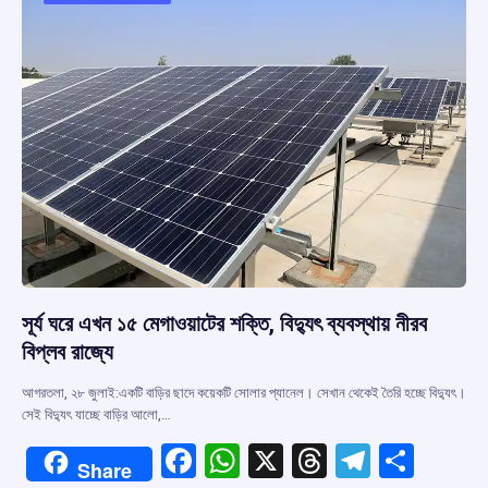
o
p
s
m
k
p
সূর্য ঘরে এখন ১৫ মেগাওয়াটের শক্তি, বিদ্যুৎ ব্যবস্থায় নীরব
বিপ্লব রাজ্যে
আগরতলা, ২৮ জুলাই:একটি বাড়ির ছাদে কয়েকটি সোলার প্যানেল। সেখান থেকেই তৈরি হচ্ছে বিদ্যুৎ।
সেই বিদ্যুৎ যাচ্ছে বাড়ির আলো,…
F
W
X
T
T
S
Share