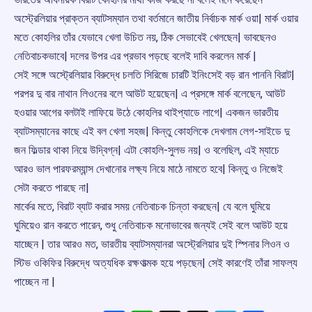
অস্ট্রেলিয়ার প্রাক্তন ব্যাটসম্যান তথা বর্তমানে জাতীয় নির্বাচক মার্ক ওয়া| মার্ক ওয়ার
মতে কোহলির তাঁর যেভাবে খেলা উচিত নয়, ঠিক সেভাবেই খেলছেন| ভাবছেনও
নেতিবাচকভাবে| দলের উপর এর প্রভাব পড়ছে বলেই দাবি করলেন মার্ক |
সেই সঙ্গে অস্ট্রেলিয়ার বিরুদ্ধে চলতি সিরিজে চারটি ইনিংসেই বড় রান পাননি বিরাট|
পরপর দু বার নাথান লিওনের বলে আউট হয়েছেন| এ প্রসঙ্গে মার্ক বলেছেন, আউট
হওয়ার আগের বলটাই লাফিয়ে উঠে কোহলির থাইপ্যাডে লাগে| একজন ভারতীয়
ব্যাটসম্যানের কাছে এই বল খেলা সহজ| কিন্তু কোহলিকে দেখলাম লেগ-সাইডে দু
জন ফিল্ডার থাকা নিয়ে উদ্বিগ্ন| এটা কোহলি-সুলভ নয়| ও বলেছিল, এই ম্যাচে
আরও ভাল পারফরম্যান্স দেখানোর লক্ষ্য নিয়ে মাঠে নামতে হবে| কিন্তু ও নিজেই
সেটা করতে পারছে না|
মার্কের মতে, বিরাট ব্যাট করার সময় নেতিবাচক চিন্তা করছেন| যে বলে ঘুমিয়ে
ঘুমিয়েও রান করতে পারেন, শুধু নেতিবাচক মনোভাবের জন্যই সেই বলে আউট হয়ে
যাচ্ছেন | তার আরও মত, ভারতীয় ব্যাটসম্যানরা অস্ট্রেলিয়ার দুই স্পিনার লিওন ও
স্টিভ ওকিফির বিরুদ্ধে অত্যধিক রক্ষণাত্মক হয়ে পড়ছেন| সেই কারণেই তাঁরা সাফল্য
পাচ্ছেন না |