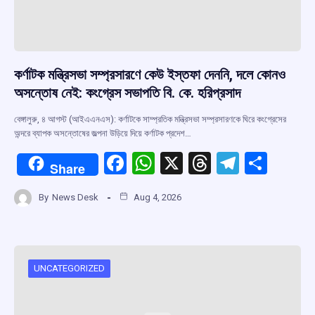
কর্ণাটক মন্ত্রিসভা সম্প্রসারণে কেউ ইস্তফা দেননি, দলে কোনও
অসন্তোষ নেই: কংগ্রেস সভাপতি বি. কে. হরিপ্রসাদ
বেঙ্গালুরু, ৪ আগস্ট (আইএএনএস): কর্ণাটকে সাম্প্রতিক মন্ত্রিসভা সম্প্রসারণকে ঘিরে কংগ্রেসের
অন্দরে ব্যাপক অসন্তোষের জল্পনা উড়িয়ে দিয়ে কর্ণাটক প্রদেশ…
F
W
X
T
T
S
Share
a
h
hr
el
h
By
News Desk
Aug 4, 2026
ce
at
e
e
ar
b
s
a
gr
e
o
A
d
a
o
p
s
m
UNCATEGORIZED
k
p