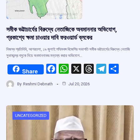
সমীক ভট্টাচার্যের বিরুদ্ধে নেতাজিকে অবমাননার অভিযোগ,
প্রকাশ্যে ক্ষমা চাওয়ার দাবি ফরওয়ার্ড ব্লকের
নিজস্ব প্রতিনিধি, আগরতলা, ১৯ জুলাই:পশ্চিমবঙ্গ বিজেপির সভাপতি সমীক ভট্টাচার্যের বিরুদ্ধে নেতাজি
সুভাষচন্দ্র বসুকে নিয়ে অবমাননাকর মন্তব্য করার অভিযোগ…
F
W
X
T
T
S
Share
a
h
hr
el
h
By
Reshmi Debnath
Jul 20, 2026
ce
at
e
e
ar
b
s
a
gr
e
o
A
d
a
o
p
s
m
UNCATEGORIZED
k
p