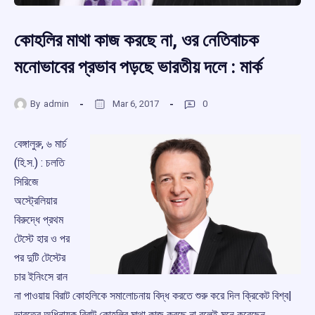
কোহলির মাথা কাজ করছে না, ওর নেতিবাচক
মনোভাবের প্রভাব পড়ছে ভারতীয় দলে : মার্ক
By
admin
Mar 6, 2017
0
বেঙ্গালুরু, ৬ মার্চ
(হি.স.) : চলতি
সিরিজে
অস্ট্রেলিয়ার
বিরুদ্ধে প্রথম
টেস্টে হার ও পর
পর দুটি টেস্টের
চার ইনিংসে রান
না পাওয়ায় বিরাট কোহলিকে সমালোচনায় বিদ্ধ করতে শুরু করে দিল ক্রিকেট বিশ্ব|
ভারতের অধিনায়ক বিরাট কোহলির মাথা কাজ করছে না বলেই মনে করেছেন