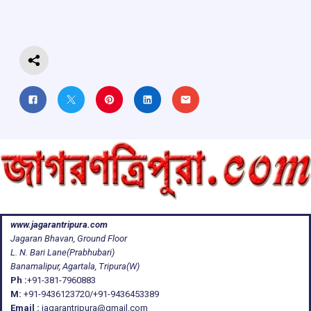
o
p
s
m
k
p
www.jagarantripura.com
Jagaran Bhavan, Ground Floor
L. N. Bari Lane(Prabhubari)
Banamalipur, Agartala, Tripura(W)
Ph :
+91-381-7960883
M:
+91-9436123720/+91-9436453389
Email :
jagarantripura@gmail.com