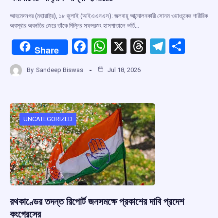
আহমেদনগর (মহারাষ্ট্র), ১৮ জুলাই (আইএএনএস): জলবায়ু আন্দোলনকারী সোনম ওয়াংচুকের শারীরিক
অবস্থার অবনতির জেরে তাঁকে দিল্লির সফদরজং হাসপাতালে ভর্তি…
F
W
X
T
T
S
Share
a
h
hr
el
h
By
Sandeep Biswas
Jul 18, 2026
ce
at
e
e
ar
b
s
a
gr
e
o
A
d
a
o
p
s
m
UNCATEGORIZED
k
p
রথকাণ্ডের তদন্ত রিপোর্ট জনসমক্ষে প্রকাশের দাবি প্রদেশ
কংগ্রেসের