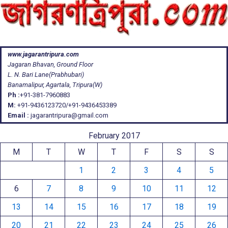
www.jagarantripura.com
Jagaran Bhavan, Ground Floor
L. N. Bari Lane(Prabhubari)
Banamalipur, Agartala, Tripura(W)
Ph :
+91-381-7960883
M:
+91-9436123720/+91-9436453389
Email :
jagarantripura@gmail.com
February 2017
M
T
W
T
F
S
S
1
2
3
4
5
6
7
8
9
10
11
12
13
14
15
16
17
18
19
20
21
22
23
24
25
26