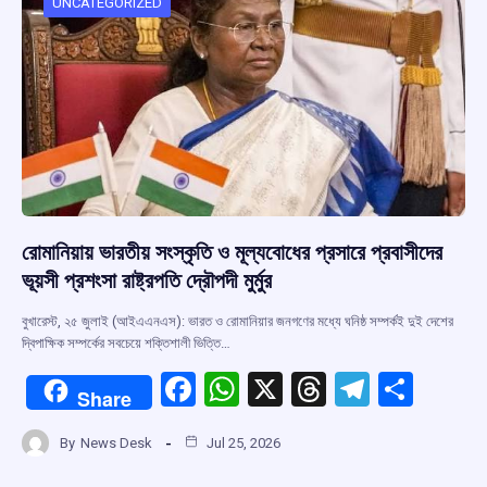
o
p
s
m
UNCATEGORIZED
k
p
রোমানিয়ায় ভারতীয় সংস্কৃতি ও মূল্যবোধের প্রসারে প্রবাসীদের
ভূয়সী প্রশংসা রাষ্ট্রপতি দ্রৌপদী মুর্মুর
বুখারেস্ট, ২৫ জুলাই (আইএএনএস): ভারত ও রোমানিয়ার জনগণের মধ্যে ঘনিষ্ঠ সম্পর্কই দুই দেশের
দ্বিপাক্ষিক সম্পর্কের সবচেয়ে শক্তিশালী ভিত্তি…
F
W
X
T
T
S
Share
a
h
hr
el
h
By
News Desk
Jul 25, 2026
ce
at
e
e
ar