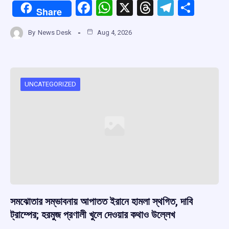
F
W
X
T
T
S
Share
a
h
hr
el
h
By
News Desk
Aug 4, 2026
ce
at
e
e
ar
b
s
a
gr
e
o
A
d
a
o
p
s
m
UNCATEGORIZED
k
p
সমঝোতার সম্ভাবনায় আপাতত ইরানে হামলা স্থগিত, দাবি
ট্রাম্পের; হরমুজ প্রণালী খুলে দেওয়ার কথাও উল্লেখ