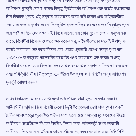
আসে না৷ এনিয়ে বাদানুবাদের মধ্যে বেলা একটা বেজে গেলে অধ্যক্ষ প্রথমার্ধের
অধিবেশন মুলতুবি ঘোষণা করেন৷ কিন্তু দ্বিতীয়ার্ধের অধিবেশন শুরু হতেই কংগ্রেসের
তিন বিধায়ক পুনরায় এই ইস্যুতে আলোচনার জন্য দাবি জানান এবং আইনমন্ত্রীকে
সভায় আসতে অনুরোধ করেন৷ কিন্তু উপাধ্যক্ষ পবিত্র কর অধ্যক্ষের সিদ্ধান্ত তুলে
ধরে স্পষ্ট জানিয়ে দেন এখন এই বিষয়ে আলোচনার কোন সুযোগ দেওয়া সম্ভব নয়৷
তাতে, বিরোধীরা বিক্ষোভ দেখাতে শুরু করেন৷ প্রচন্ড হৈহট্টগোলের মাঝেই উপাধ্যক্ষ
বাজেট আলোচনা শুরু করার নির্দেশ দেন৷ সেমত ট্রেজারি বেঞ্চের সদস্য সুধন দাস
২০১৭-১৮ অর্থবছরের প্রস্তাবিত বাজেটের ওপর আলোচনা শুরু করেন৷ তখনই
বিরোধীরা ওয়েলে নেমে বিক্ষোভ দেখাতে শুরু করেন এবং স্লোগান দিতে থাকেন৷ এক
সময় পরিস্থিতি ভীষণ উত্তপ্ত হয়ে উঠলে উপাধ্যক্ষ দশ মিনিটের জন্য অধিবেশন
মুলতুবি ঘোষণা করেন৷
এদিন বিধানসভা অধিবেশনে উল্লেখ পর্বে পরিমল সাহা হত্যা মামলায় সরকারি
আইনজীবীর ভূমিকা নিয়ে বিরোধী বেঞ্চে কিছুটা উত্তেজনা দেখা যায়৷ বুধবার একটি
দৈনিক সংবাদপত্রে প্রকাশিত পরিমল সাহা হত্যা মামলা সংক্রান্ত সংবাদের বিষয়ে
স্পষ্টীকরণ চেয়েছিলেন বিধায়ক বীরজিৎ সিনহা৷ আজ আইনমন্ত্রী তপন চক্রবর্তী
স্পষ্টীকরণ দিয়ে জানান, এবিষয়ে আইন সচিবের বক্তব্য নেওয়া হয়েছে৷ তিনি পিপি