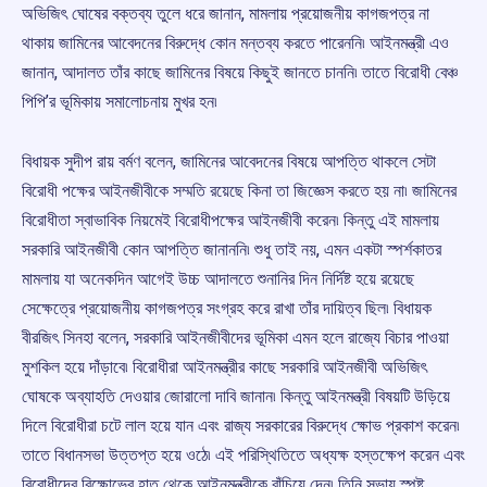
অভিজিৎ ঘোষের বক্তব্য তুলে ধরে জানান, মামলায় প্রয়োজনীয় কাগজপত্র না
থাকায় জামিনের আবেদনের বিরুদ্ধে কোন মন্তব্য করতে পারেননি৷ আইনমন্ত্রী এও
জানান, আদালত তাঁর কাছে জামিনের বিষয়ে কিছুই জানতে চাননি৷ তাতে বিরোধী বেঞ্চ
পিপি’র ভূমিকায় সমালোচনায় মুখর হন৷
বিধায়ক সুদীপ রায় বর্মণ বলেন, জামিনের আবেদনের বিষয়ে আপত্তি থাকলে সেটা
বিরোধী পক্ষের আইনজীবীকে সম্মতি রয়েছে কিনা তা জিজ্ঞেস করতে হয় না৷ জামিনের
বিরোধীতা স্বাভাবিক নিয়মেই বিরোধীপক্ষের আইনজীবী করেন৷ কিন্তু এই মামলায়
সরকারি আইনজীবী কোন আপত্তি জানাননি৷ শুধু তাই নয়, এমন একটা স্পর্শকাতর
মামলায় যা অনেকদিন আগেই উচ্চ আদালতে শুনানির দিন নির্দিষ্ট হয়ে রয়েছে
সেক্ষেত্রে প্রয়োজনীয় কাগজপত্র সংগ্রহ করে রাখা তাঁর দায়িত্ব ছিল৷ বিধায়ক
বীরজিৎ সিনহা বলেন, সরকারি আইনজীবীদের ভূমিকা এমন হলে রাজ্যে বিচার পাওয়া
মুশকিল হয়ে দাঁড়াবে৷ বিরোধীরা আইনমন্ত্রীর কাছে সরকারি আইনজীবী অভিজিৎ
ঘোষকে অব্যাহতি দেওয়ার জোরালো দাবি জানান৷ কিন্তু আইনমন্ত্রী বিষয়টি উড়িয়ে
দিলে বিরোধীরা চটে লাল হয়ে যান এবং রাজ্য সরকারের বিরুদ্ধে ক্ষোভ প্রকাশ করেন৷
তাতে বিধানসভা উত্তপ্ত হয়ে ওঠে৷ এই পরিস্থিতিতে অধ্যক্ষ হস্তক্ষেপ করেন এবং
বিরোধীদের বিক্ষোভের হাত থেকে আইনমন্ত্রীকে বাঁচিয়ে দেন৷ তিনি সভায় স্পষ্ট