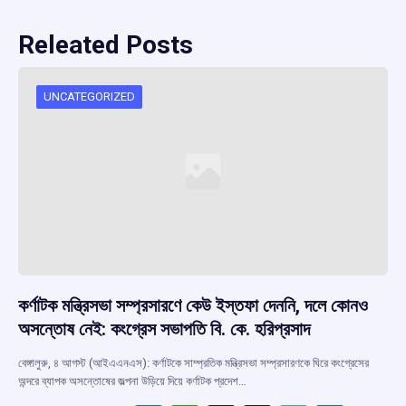
Releated Posts
UNCATEGORIZED
কর্ণাটক মন্ত্রিসভা সম্প্রসারণে কেউ ইস্তফা দেননি, দলে কোনও
অসন্তোষ নেই: কংগ্রেস সভাপতি বি. কে. হরিপ্রসাদ
বেঙ্গালুরু, ৪ আগস্ট (আইএএনএস): কর্ণাটকে সাম্প্রতিক মন্ত্রিসভা সম্প্রসারণকে ঘিরে কংগ্রেসের
অন্দরে ব্যাপক অসন্তোষের জল্পনা উড়িয়ে দিয়ে কর্ণাটক প্রদেশ…