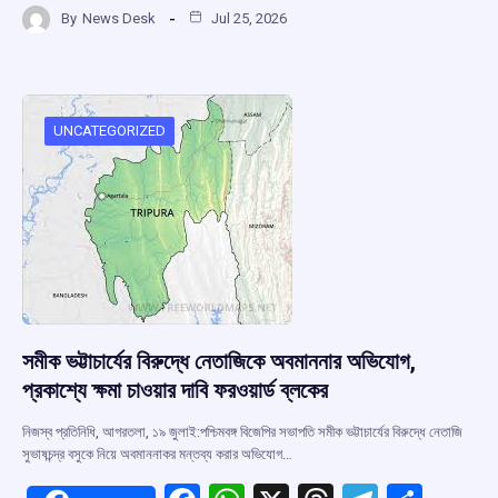
By
News Desk
Jul 25, 2026
ce
at
e
e
ar
b
s
a
gr
e
o
A
d
a
o
p
s
m
UNCATEGORIZED
k
p
সমীক ভট্টাচার্যের বিরুদ্ধে নেতাজিকে অবমাননার অভিযোগ,
প্রকাশ্যে ক্ষমা চাওয়ার দাবি ফরওয়ার্ড ব্লকের
নিজস্ব প্রতিনিধি, আগরতলা, ১৯ জুলাই:পশ্চিমবঙ্গ বিজেপির সভাপতি সমীক ভট্টাচার্যের বিরুদ্ধে নেতাজি
সুভাষচন্দ্র বসুকে নিয়ে অবমাননাকর মন্তব্য করার অভিযোগ…