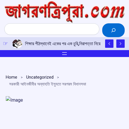
Skip
to
content
Search
শিক্ষার পীঠস্থানেই একের পর এক চুরি,নিরাপত্তা নিয়ে উদ্বিগ্ন শিক্ষক-শিক
Home
Uncategorized
সরকারী আইনজীবীর অব্যাহতি ইস্যুতে সরগরম বিধানসভা