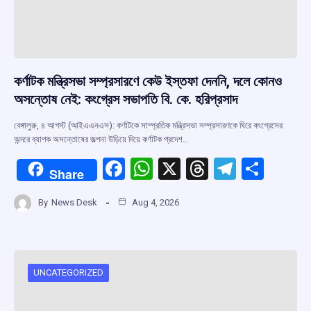
কর্ণাটক মন্ত্রিসভা সম্প্রসারণে কেউ ইস্তফা দেননি, দলে কোনও
অসন্তোষ নেই: কংগ্রেস সভাপতি বি. কে. হরিপ্রসাদ
বেঙ্গালুরু, ৪ আগস্ট (আইএএনএস): কর্ণাটকে সাম্প্রতিক মন্ত্রিসভা সম্প্রসারণকে ঘিরে কংগ্রেসের
অন্দরে ব্যাপক অসন্তোষের জল্পনা উড়িয়ে দিয়ে কর্ণাটক প্রদেশ…
F
W
X
T
T
S
Share
a
h
hr
el
h
By
News Desk
Aug 4, 2026
ce
at
e
e
ar
b
s
a
gr
e
o
A
d
a
o
p
s
m
UNCATEGORIZED
k
p