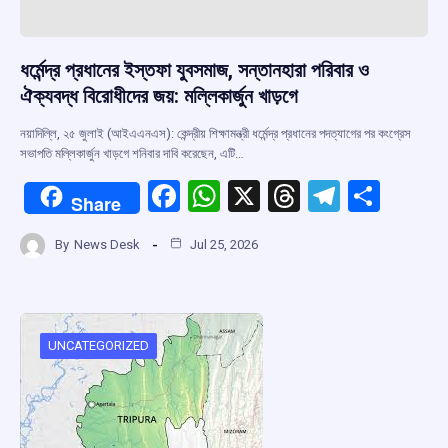
ধর্মেন্দ্র প্রধানের ইস্তফা যুবসমাজ, সন্তানহারা পরিবার ও
ঐক্যবদ্ধ বিরোধীদের জয়: মল্লিকার্জুন খাড়গে
নয়াদিল্লি, ২৫ জুলাই (আইএএনএস): কেন্দ্রীয় শিক্ষামন্ত্রী ধর্মেন্দ্র প্রধানের পদত্যাগের পর কংগ্রেস
সভাপতি মল্লিকার্জুন খাড়গে শনিবার দাবি করেছেন, এটি…
F
W
X
T
T
S
Share
a
h
hr
el
h
By
News Desk
Jul 25, 2026
ce
at
e
e
ar
b
s
a
gr
e
o
A
d
a
o
p
s
m
UNCATEGORIZED
k
p