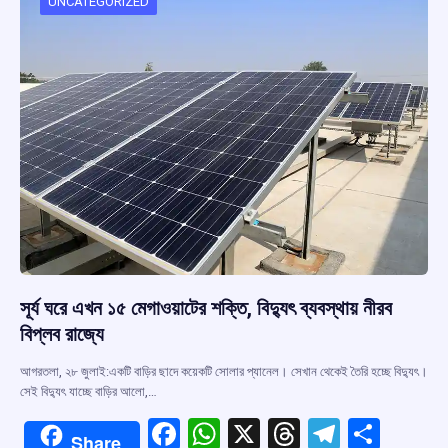
o
p
s
m
UNCATEGORIZED
k
p
সূর্য ঘরে এখন ১৫ মেগাওয়াটের শক্তি, বিদ্যুৎ ব্যবস্থায় নীরব
বিপ্লব রাজ্যে
আগরতলা, ২৮ জুলাই:একটি বাড়ির ছাদে কয়েকটি সোলার প্যানেল। সেখান থেকেই তৈরি হচ্ছে বিদ্যুৎ।
সেই বিদ্যুৎ যাচ্ছে বাড়ির আলো,…
F
W
X
T
T
S
Share