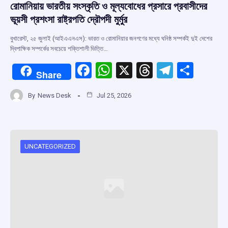
রোমানিয়ায় ভারতীয় সংস্কৃতি ও মূল্যবোধের প্রসারে প্রবাসীদের
ভূয়সী প্রশংসা রাষ্ট্রপতি দ্রৌপদী মুর্মুর
বুখারেস্ট, ২৫ জুলাই (আইএএনএস): ভারত ও রোমানিয়ার জনগণের মধ্যে ঘনিষ্ঠ সম্পর্কই দুই দেশের
দ্বিপাক্ষিক সম্পর্কের সবচেয়ে শক্তিশালী ভিত্তি…
F
W
X
T
T
S
Share
a
h
hr
el
h
By
News Desk
Jul 25, 2026
ce
at
e
e
ar
b
s
a
gr
e
o
A
d
a
o
p
s
m
UNCATEGORIZED
k
p