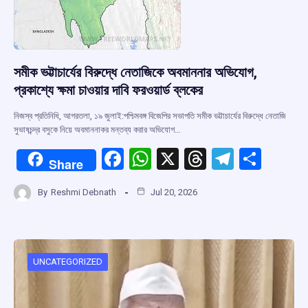
সমীক ভট্টাচার্যের বিরুদ্ধে নেতাজিকে অবমাননার অভিযোগ,
প্রকাশ্যে ক্ষমা চাওয়ার দাবি ফরওয়ার্ড ব্লকের
নিজস্ব প্রতিনিধি, আগরতলা, ১৯ জুলাই:পশ্চিমবঙ্গ বিজেপির সভাপতি সমীক ভট্টাচার্যের বিরুদ্ধে নেতাজি
সুভাষচন্দ্র বসুকে নিয়ে অবমাননাকর মন্তব্য করার অভিযোগ…
F
W
X
T
T
S
Share
a
h
hr
el
h
By
Reshmi Debnath
Jul 20, 2026
ce
at
e
e
ar
b
s
a
gr
e
o
A
d
a
o
p
s
m
UNCATEGORIZED
k
p