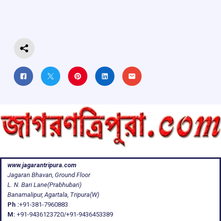
o
p
s
m
k
p
www.jagarantripura.com
Jagaran Bhavan, Ground Floor
L. N. Bari Lane(Prabhubari)
Banamalipur, Agartala, Tripura(W)
Ph :
+91-381-7960883
M:
+91-9436123720/+91-9436453389