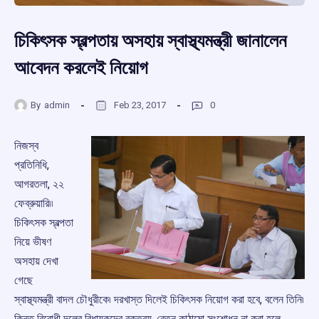
চিকিৎসক স্বল্পতায় অসহায় স্বাস্থ্যমন্ত্রী জানালেন
আবেদন করলেই নিয়োগ
By
admin
Feb 23, 2017
0
নিজস্ব
প্রতিনিধি,
আগরতলা, ২২
ফেব্রুয়ারি৷৷
চিকিৎসক স্বল্পতা
নিয়ে ভীষণ
অসহায় দেখা
গেছে
স্বাস্থ্যমন্ত্রী বাদল চৌধুরীকে৷ দরখাস্ত দিলেই চিকিৎসক নিয়োগ করা হবে, বলেন তিনি৷
কিন্তু বিরোধী দলের বিধায়কদের বক্তব্য, বেতন কাঠামো সংশোধন না করা হলে