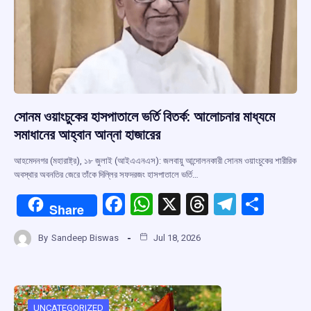
সোনম ওয়াংচুকের হাসপাতালে ভর্তি বিতর্ক: আলোচনার মাধ্যমে
সমাধানের আহ্বান আন্না হাজারের
আহমেদনগর (মহারাষ্ট্র), ১৮ জুলাই (আইএএনএস): জলবায়ু আন্দোলনকারী সোনম ওয়াংচুকের শারীরিক
অবস্থার অবনতির জেরে তাঁকে দিল্লির সফদরজং হাসপাতালে ভর্তি…
F
W
X
T
T
S
Share
a
h
hr
el
h
By
Sandeep Biswas
Jul 18, 2026
ce
at
e
e
ar
b
s
a
gr
e
o
A
d
a
UNCATEGORIZED