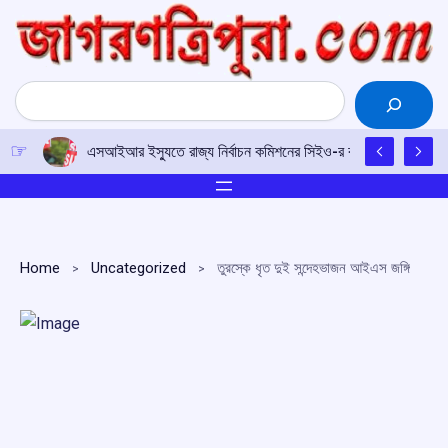
Skip
to
content
Search
এসআইআর ইস্যুতে রাজ্য নির্বাচন কমিশনের সিইও-র কাছে আইপিএফটির ড
Home
Uncategorized
তুরস্কে ধৃত দুই সন্দেহভাজন আইএস জঙ্গি