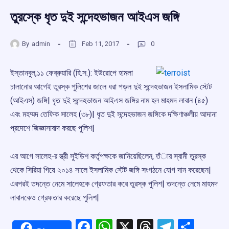
তুরস্কে ধৃত দুই সন্দেহভাজন আইএস জঙ্গি
By
admin
Feb 11, 2017
0
ইস্তানবুল,১১ ফেব্রুয়ারি (হি.স.): ইউরোপে হামলা
চালানোর আগেই তুরস্ক পুলিশের জালে ধরা পড়ল দুই সন্দেহভাজন ইসলামিক স্টেট
(আইএস) জঙ্গি| ধৃত দুই সন্দেহভাজন আইএস জঙ্গির নাম হল মাহমদ লাবান (৪৫)
এবং মহম্মদ তেফিক সালেহ (৩৮)| ধৃত দুই সন্দেহভাজন জঙ্গিকে দক্ষিণাঞ্চলীয় আদানা
প্রদেশে জিজ্ঞাসাবাদ করছে পুলিশ|
এর আগে সালেহ-র স্ত্রী সুইডিশ কর্তৃপক্ষকে জানিয়েছিলেন, তঁার স্বামী তুরস্ক
থেকে সিরিয়া গিয়ে ২০১৪ সালে ইসলামিক স্টেট জঙ্গি সংগঠনে যোগ দান করেছেন|
এরপরই তদন্তে নেমে সালেহকে গ্রেফতার করে তুরস্ক পুলিশ| তদন্তে নেমে মাহমদ
লাবানকেও গ্রেফতার করেছে পুলিশ|
Facebook
WhatsApp
X
Threads
Telegr
Shar