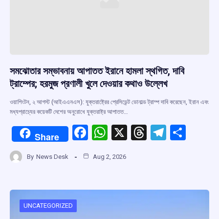
সমঝোতার সম্ভাবনায় আপাতত ইরানে হামলা স্থগিত, দাবি
ট্রাম্পের; হরমুজ প্রণালী খুলে দেওয়ার কথাও উল্লেখ
ওয়াশিংটন, ২ আগস্ট (আইএএনএস): যুক্তরাষ্ট্রের প্রেসিডেন্ট ডোনাল্ড ট্রাম্প দাবি করেছেন, ইরান এবং
মধ্যপ্রাচ্যের কয়েকটি দেশের অনুরোধে যুক্তরাষ্ট্র আপাতত…
F
W
X
T
T
S
Share
a
h
hr
el
h
By
News Desk
Aug 2, 2026
ce
at
e
e
ar
b
s
a
gr
e
o
A
d
a
o
p
s
m
UNCATEGORIZED