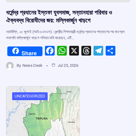
ধর্মেন্দ্র প্রধানের ইস্তফা যুবসমাজ, সন্তানহারা পরিবার ও
ঐক্যবদ্ধ বিরোধীদের জয়: মল্লিকার্জুন খাড়গে
নয়াদিল্লি, ২৫ জুলাই (আইএএনএস): কেন্দ্রীয় শিক্ষামন্ত্রী ধর্মেন্দ্র প্রধানের পদত্যাগের পর কংগ্রেস
সভাপতি মল্লিকার্জুন খাড়গে শনিবার দাবি করেছেন, এটি…
F
W
X
T
T
S
Share
a
h
hr
el
h
By
News Desk
Jul 25, 2026
ce
at
e
e
ar
b
s
a
gr
e
o
A
d
a
o
p
s
m
UNCATEGORIZED
k
p