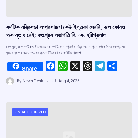
কর্ণাটক মন্ত্রিসভা সম্প্রসারণে কেউ ইস্তফা দেননি, দলে কোনও
অসন্তোষ নেই: কংগ্রেস সভাপতি বি. কে. হরিপ্রসাদ
বেঙ্গালুরু, ৪ আগস্ট (আইএএনএস): কর্ণাটকে সাম্প্রতিক মন্ত্রিসভা সম্প্রসারণকে ঘিরে কংগ্রেসের
অন্দরে ব্যাপক অসন্তোষের জল্পনা উড়িয়ে দিয়ে কর্ণাটক প্রদেশ…
F
W
X
T
T
S
Share
a
h
hr
el
h
By
News Desk
Aug 4, 2026
ce
at
e
e
ar
b
s
a
gr
e
o
A
d
a
o
p
s
m
UNCATEGORIZED
k
p