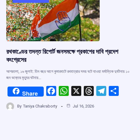
o
p
s
m
k
p
রথকাণ্ডের তদন্ত রিপোর্ট জনসমক্ষে প্রকাশের দাবি প্রদেশ
কংগ্রেসের
আগরতলা, ১৬ জুলাই: তিন বছর আগে কুমারঘাটে রথযাত্রার সময় ঘটে যাওয়া মর্মান্তিক দুর্ঘটনায় ১০
জন ভক্তের মৃত্যুর ঘটনায়…
F
W
X
T
T
S
Share
a
h
hr
el
h
By
Taniya Chakraborty
Jul 16, 2026
ce
at
e
e
ar
b
s
a
gr
e
o
A
d
a