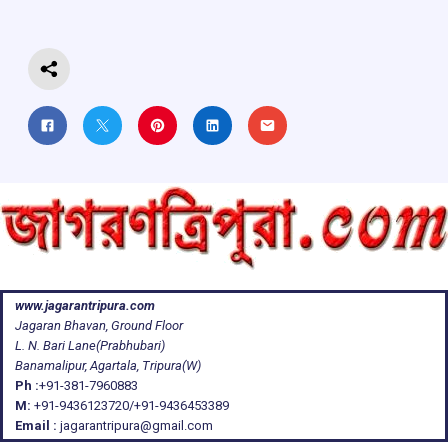
o
p
s
m
k
p
www.jagarantripura.com
Jagaran Bhavan, Ground Floor
L. N. Bari Lane(Prabhubari)
Banamalipur, Agartala, Tripura(W)
Ph :
+91-381-7960883
M:
+91-9436123720/+91-9436453389
Email :
jagarantripura@gmail.com