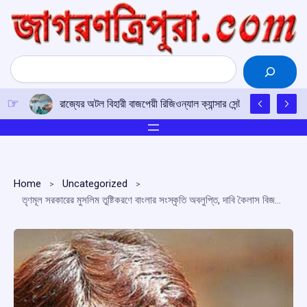
Skip
to
content
Search
রাজ্যের অটল বিহারী বাজপেয়ী রিজিওন্যাল ক্যান্সার সেন্টারে উত্তর-পূর্ব
Home
Uncategorized
তৃণমূল সরকারের মুসলিম তুষ্টিকরণে বাংলার সংস্কৃতি অবলুপ্তি, দাবি কৈলাস বিজয়বর্গীয়-র