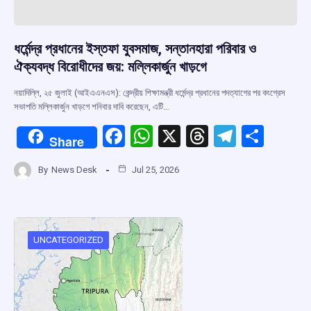
ধর্মেন্দ্র প্রধানের ইস্তফা যুবসমাজ, সন্তানহারা পরিবার ও
ঐক্যবদ্ধ বিরোধীদের জয়: মল্লিকার্জুন খাড়গে
নয়াদিল্লি, ২৫ জুলাই (আইএএনএস): কেন্দ্রীয় শিক্ষামন্ত্রী ধর্মেন্দ্র প্রধানের পদত্যাগের পর কংগ্রেস
সভাপতি মল্লিকার্জুন খাড়গে শনিবার দাবি করেছেন, এটি…
F
W
X
T
T
S
Share
a
h
hr
el
h
By
News Desk
Jul 25, 2026
ce
at
e
e
ar
b
s
a
gr
e
o
A
d
a
o
p
s
m
UNCATEGORIZED
k
p