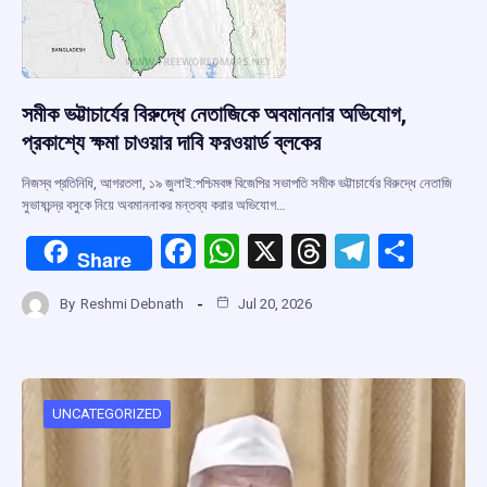
সমীক ভট্টাচার্যের বিরুদ্ধে নেতাজিকে অবমাননার অভিযোগ,
প্রকাশ্যে ক্ষমা চাওয়ার দাবি ফরওয়ার্ড ব্লকের
নিজস্ব প্রতিনিধি, আগরতলা, ১৯ জুলাই:পশ্চিমবঙ্গ বিজেপির সভাপতি সমীক ভট্টাচার্যের বিরুদ্ধে নেতাজি
সুভাষচন্দ্র বসুকে নিয়ে অবমাননাকর মন্তব্য করার অভিযোগ…
F
W
X
T
T
S
Share
a
h
hr
el
h
By
Reshmi Debnath
Jul 20, 2026
ce
at
e
e
ar
b
s
a
gr
e
o
A
d
a
o
p
s
m
UNCATEGORIZED
k
p