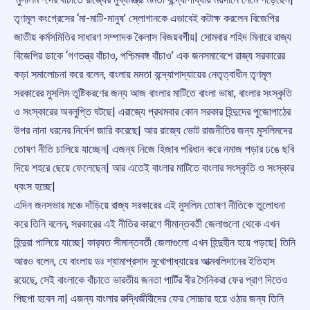
তৃণমূল কংগ্রেসের ‘মা-মাটি-মানুষ’ স্লোগানকে এভাবেই কটাক্ষ করলেন বিজেপির
জাতীয় কর্মসমিতির সাধারণ সম্পাদক কৈলাস বিজয়বর্গীয়| সোমবার শহিদ মিনারে রাজ্য
বিজেপির ডাকে ‘গণতন্ত্র বাঁচাও, পশ্চিমবঙ্গ বাঁচাও’ এক জনসমাবেশে রাজ্য সরকারের
কড়া সমালোচনা করে বলেন, বাংলায় মমতা বন্দ্যোপাদ্যায়ের নেতৃত্বাধীন তৃণমূল
সরকারের মুসলিম তুষ্টিকরণের জন্য আজ বাংলার মাটিতে বাংলা ভাষা, বাংলার সংস্কৃতি
ও সংস্কারের অবলুপ্তি ঘটছে| এরাজ্যে প্রথমবার কোন সরকার হিন্দুদের পুজোপাঠের
উপর নানা ধরনের নির্দেশ জারি করেছে| আর রাজ্যে ভোট রাজনীতির জন্য মুসলিমদের
তোষণ নীতি চালিয়ে যাচ্ছেন| এজন্য নিজে হিজাব পরিধান করে নমাজ পড়ার ঢঙে ছবি
দিয়ে শহরে ছেয়ে ফেলেছেন| আর এতেই বাংলার মাটিতে বাংলার সংস্কৃতি ও সংস্কার
ধ্বংস হচ্ছে|
এদিন জনসভার মঞ্চে দাঁড়িয়ে রাজ্য সরকারের এই মুসলিম তোষণ নীতিকে তুলোধনা
করে তিনি বলেন, সরকারের এই নীতির কারণে সীমান্তবর্তী জেলাগুলো থেকে এখন
হিন্দুরা পালিয়ে যাচ্ছে| কার‌্যত সীমান্তবর্তী জেলাগুলো এখন হিন্দুহীন হয়ে পড়ছে| তিনি
আরও বলেন, যে বাংলায় ডঃ শ্যামাপ্রসাদ মুখোপাধ্যায়ের আত্মবলিদানের ইতিহাস
রয়েছে, সেই বাংলাকে বাঁচাতে ভারতীয় জনতা পার্টির বীর সৈনিকরা ফের প্রাণ দিতেও
পিছপা হবেন না| এজন্য বাংলার ৱুদ্ধিজীবীদের ফের সোচ্চার হয়ে ওঠার জন্য তিনি