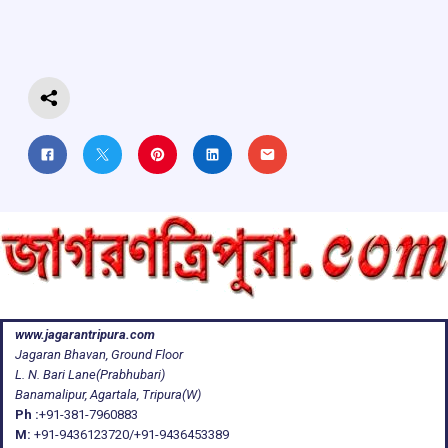
o
p
s
m
k
p
www.jagarantripura.com
Jagaran Bhavan, Ground Floor
L. N. Bari Lane(Prabhubari)
Banamalipur, Agartala, Tripura(W)
Ph :
+91-381-7960883
M:
+91-9436123720/+91-9436453389