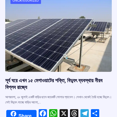
o
p
s
m
UNCATEGORIZED
k
p
সূর্য ঘরে এখন ১৫ মেগাওয়াটের শক্তি, বিদ্যুৎ ব্যবস্থায় নীরব
বিপ্লব রাজ্যে
আগরতলা, ২৮ জুলাই:একটি বাড়ির ছাদে কয়েকটি সোলার প্যানেল। সেখান থেকেই তৈরি হচ্ছে বিদ্যুৎ।
সেই বিদ্যুৎ যাচ্ছে বাড়ির আলো,…
F
W
X
T
T
S
Share