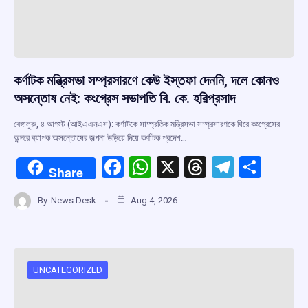
কর্ণাটক মন্ত্রিসভা সম্প্রসারণে কেউ ইস্তফা দেননি, দলে কোনও
অসন্তোষ নেই: কংগ্রেস সভাপতি বি. কে. হরিপ্রসাদ
বেঙ্গালুরু, ৪ আগস্ট (আইএএনএস): কর্ণাটকে সাম্প্রতিক মন্ত্রিসভা সম্প্রসারণকে ঘিরে কংগ্রেসের
অন্দরে ব্যাপক অসন্তোষের জল্পনা উড়িয়ে দিয়ে কর্ণাটক প্রদেশ…
F
W
X
T
T
S
Share
a
h
hr
el
h
By
News Desk
Aug 4, 2026
ce
at
e
e
ar
b
s
a
gr
e
o
A
d
a
o
p
s
m
UNCATEGORIZED
k
p