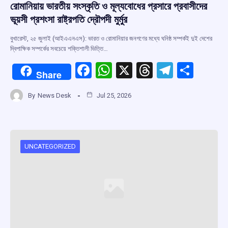
রোমানিয়ায় ভারতীয় সংস্কৃতি ও মূল্যবোধের প্রসারে প্রবাসীদের
ভূয়সী প্রশংসা রাষ্ট্রপতি দ্রৌপদী মুর্মুর
বুখারেস্ট, ২৫ জুলাই (আইএএনএস): ভারত ও রোমানিয়ার জনগণের মধ্যে ঘনিষ্ঠ সম্পর্কই দুই দেশের
দ্বিপাক্ষিক সম্পর্কের সবচেয়ে শক্তিশালী ভিত্তি…
F
W
X
T
T
S
Share
a
h
hr
el
h
By
News Desk
Jul 25, 2026
ce
at
e
e
ar
b
s
a
gr
e
o
A
d
a
o
p
s
m
UNCATEGORIZED
k
p