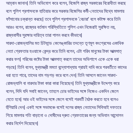
আহ্বান জানান| তিনি অভিযোগ করে বলেন, বিজেপি রাজ্য সরকারের বিরোধীতা করছে
বলে পুলিশ প্রশাসনকে হাতিয়ার করে সরকার বিজেপির কর্মী-নেতাদের মিথ্যে মামলায়
ফাঁসানোর চক্রান্ত করছে| তবে পুলিশ প্রশাসনকে ‘বেচারা’ বলে কটাক্ষ করে তিনি
আরও বলেন, রাজ্যের বর্তমান পরিস্থিতিতে পুলিশ এখন নিজেরাই সুরক্ষিত নয়,
রাজ্যবাসীর সুরক্ষার দায়িত্ব তারা পালন করবে কীভাবে|
সারদা-রোজভ্যালির মত চিটফান্ড কেলেঙ্কারির তদন্তে তৃণমূল কংগ্রেসের একাধিক
নেতা গ্রেফতার হওয়াকে কেন্দ্র করে তিনি বলেন, এটা গরিব মানুষের টাকা আত্মসাত্
করার ফল| গরিবের কষ্টের টাকা আত্মসাত্ করলে তাদের অভিশাপে একে একে ধরা
পড়ছে| তিনি বলেন, মুখ্যমন্ত্রী মমতা বন্দ্যোপাধ্যায় প্রায়ই দাবি করে পরবর্তীতে কাদের
ধরা হতে পারে, তাদের নাম গড়গড় করে বলে দেন| তিনি আসলে জানেন সারদা-
রোজভ্যালি বা নারদার টাকা কারা কারা নিয়েছেন| তিনি মুখ্যমন্ত্রীকে উদ্দেশ্য করে
বলেন, দিদি যদি সবাই জানেন, তাহলে চোর ভাইদের সঙ্গে নিজেও একদিন জেলে
যেতে হবে| আর ওই ভাইদের সঙ্গে জেলে বসেই পরবর্তী বৈঠক করতে হবে বলেও
হুঁশিয়ারি দেন| একই সঙ্গে সভামঞ্চে বসেই দলের রাজ্য নেতাদের সিবিআই দফতরে
গিয়ে মামলার গতি বাড়ানো ও দোষীদের দ্রুত গ্রেফতারের জন্য অভিযান আন্দোলন
করার নির্দেশ দিয়েছেন|