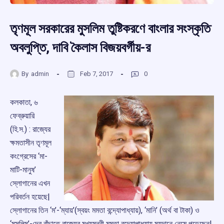
তৃণমূল সরকারের মুসলিম তুষ্টিকরণে বাংলার সংস্কৃতি
অবলুপ্তি, দাবি কৈলাস বিজয়বর্গীয়-র
By
admin
Feb 7, 2017
0
কলকাতা, ৬
ফেব্রুয়ারি
(হি.স.) : রাজ্যের
ক্ষমতাসীন তৃণমূল
কংগ্রেসের ‘মা-
মাটি-মানুষ’
স্লোগানের এখন
পরিবর্তন হয়েছে|
স্লোগানের তিন ‘ম’-‘ম্যায়’(স্বয়ং মমতা বন্দ্যোপাধ্যায়), ‘মানি’ (অর্থ বা টাকা) ও
‘মুসলিম’-দের বাঁচাতে রাজ্যের মুখ্যমন্ত্রী মমতা বন্দ্যোপাধ্যায় ময়দানে নেমে পড়েছেন|