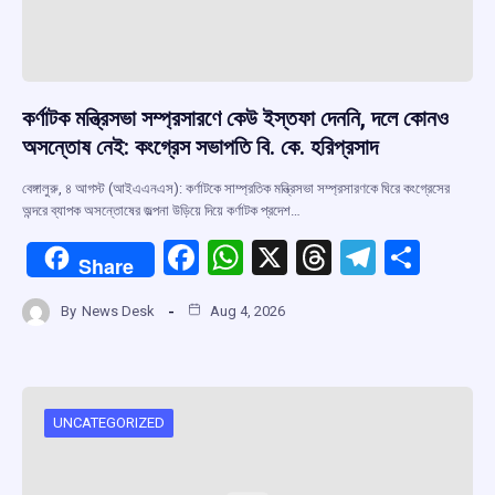
কর্ণাটক মন্ত্রিসভা সম্প্রসারণে কেউ ইস্তফা দেননি, দলে কোনও
অসন্তোষ নেই: কংগ্রেস সভাপতি বি. কে. হরিপ্রসাদ
বেঙ্গালুরু, ৪ আগস্ট (আইএএনএস): কর্ণাটকে সাম্প্রতিক মন্ত্রিসভা সম্প্রসারণকে ঘিরে কংগ্রেসের
অন্দরে ব্যাপক অসন্তোষের জল্পনা উড়িয়ে দিয়ে কর্ণাটক প্রদেশ…
F
W
X
T
T
S
Share
a
h
hr
el
h
By
News Desk
Aug 4, 2026
ce
at
e
e
ar
b
s
a
gr
e
o
A
d
a
o
p
s
m
UNCATEGORIZED
k
p