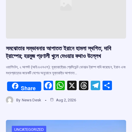
সমঝোতার সম্ভাবনায় আপাতত ইরানে হামলা স্থগিত, দাবি
ট্রাম্পের; হরমুজ প্রণালী খুলে দেওয়ার কথাও উল্লেখ
ওয়াশিংটন, ২ আগস্ট (আইএএনএস): যুক্তরাষ্ট্রের প্রেসিডেন্ট ডোনাল্ড ট্রাম্প দাবি করেছেন, ইরান এবং
মধ্যপ্রাচ্যের কয়েকটি দেশের অনুরোধে যুক্তরাষ্ট্র আপাতত…
F
W
X
T
T
S
Share
a
h
hr
el
h
By
News Desk
Aug 2, 2026
ce
at
e
e
ar
b
s
a
gr
e
o
A
d
a
UNCATEGORIZED