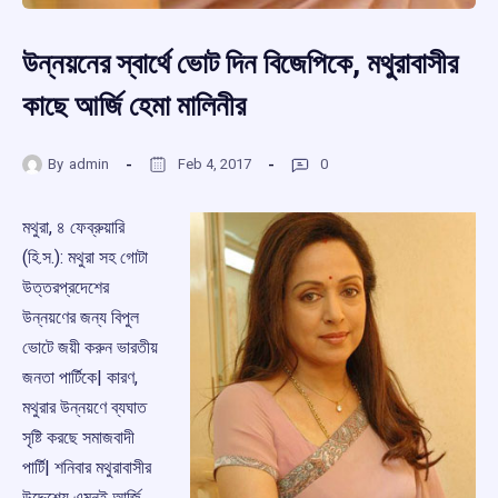
উন্নয়নের স্বার্থে ভোট দিন বিজেপিকে, মথুরাবাসীর
কাছে আর্জি হেমা মালিনীর
By
admin
Feb 4, 2017
0
মথুরা, ৪ ফেব্রুয়ারি
(হি.স.): মথুরা সহ গোটা
উত্তরপ্রদেশের
উন্নয়ণের জন্য বিপুল
ভোটে জয়ী করুন ভারতীয়
জনতা পার্টিকে| কারণ,
মথুরার উন্নয়ণে ব্যঘাত
সৃষ্টি করছে সমাজবাদী
পার্টি| শনিবার মথুরাবাসীর
উদ্দেশ্যে এমনই আর্জি