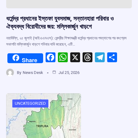
ধর্মেন্দ্র প্রধানের ইস্তফা যুবসমাজ, সন্তানহারা পরিবার ও
ঐক্যবদ্ধ বিরোধীদের জয়: মল্লিকার্জুন খাড়গে
নয়াদিল্লি, ২৫ জুলাই (আইএএনএস): কেন্দ্রীয় শিক্ষামন্ত্রী ধর্মেন্দ্র প্রধানের পদত্যাগের পর কংগ্রেস
সভাপতি মল্লিকার্জুন খাড়গে শনিবার দাবি করেছেন, এটি…
F
W
X
T
T
S
Share
a
h
hr
el
h
By
News Desk
Jul 25, 2026
ce
at
e
e
ar
b
s
a
gr
e
o
A
d
a
o
p
s
m
UNCATEGORIZED
k
p