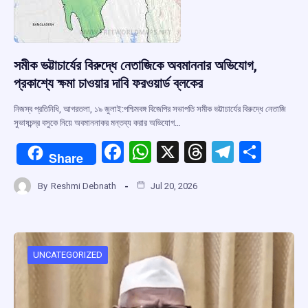
সমীক ভট্টাচার্যের বিরুদ্ধে নেতাজিকে অবমাননার অভিযোগ,
প্রকাশ্যে ক্ষমা চাওয়ার দাবি ফরওয়ার্ড ব্লকের
নিজস্ব প্রতিনিধি, আগরতলা, ১৯ জুলাই:পশ্চিমবঙ্গ বিজেপির সভাপতি সমীক ভট্টাচার্যের বিরুদ্ধে নেতাজি
সুভাষচন্দ্র বসুকে নিয়ে অবমাননাকর মন্তব্য করার অভিযোগ…
F
W
X
T
T
S
Share
a
h
hr
el
h
By
Reshmi Debnath
Jul 20, 2026
ce
at
e
e
ar
b
s
a
gr
e
o
A
d
a
o
p
s
m
UNCATEGORIZED
k
p