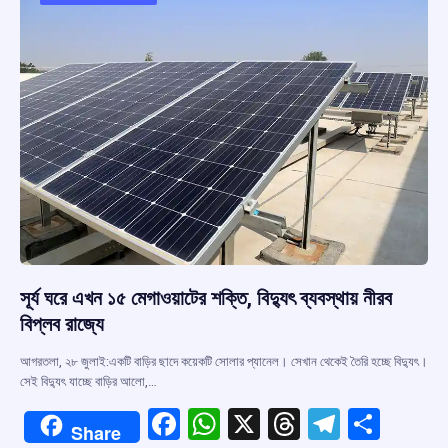
o
p
s
m
k
p
সূর্য ঘরে এখন ১৫ মেগাওয়াটের শক্তি, বিদ্যুৎ ব্যবস্থায় নীরব
বিপ্লব রাজ্যে
আগরতলা, ২৮ জুলাই:একটি বাড়ির ছাদে কয়েকটি সোলার প্যানেল। সেখান থেকেই তৈরি হচ্ছে বিদ্যুৎ।
সেই বিদ্যুৎ যাচ্ছে বাড়ির আলো,…
F
W
X
T
T
S
Share