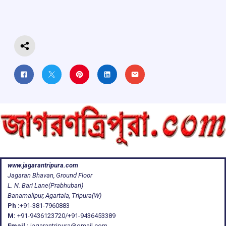
o
p
s
m
k
p
www.jagarantripura.com
Jagaran Bhavan, Ground Floor
L. N. Bari Lane(Prabhubari)
Banamalipur, Agartala, Tripura(W)
Ph :
+91-381-7960883
M:
+91-9436123720/+91-9436453389
Email :
jagarantripura@gmail.com