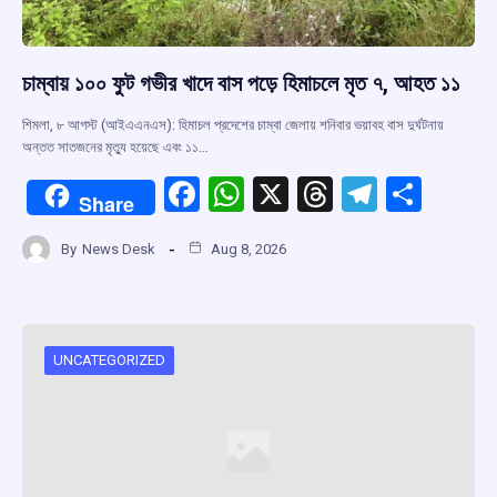
চাম্বায় ১০০ ফুট গভীর খাদে বাস পড়ে হিমাচলে মৃত ৭, আহত ১১
শিমলা, ৮ আগস্ট (আইএএনএস): হিমাচল প্রদেশের চাম্বা জেলায় শনিবার ভয়াবহ বাস দুর্ঘটনায়
অন্তত সাতজনের মৃত্যু হয়েছে এবং ১১…
F
W
X
T
T
S
Share
a
h
hr
el
h
By
News Desk
Aug 8, 2026
ce
at
e
e
ar
b
s
a
gr
e
o
A
d
a
o
p
s
m
UNCATEGORIZED
k
p