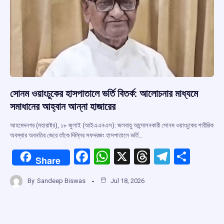
সোনম ওয়াংচুকের হাসপাতালে ভর্তি বিতর্ক: আলোচনার মাধ্যমে
সমাধানের আহ্বান আন্না হাজারের
আহমেদনগর (মহারাষ্ট্র), ১৮ জুলাই (আইএএনএস): জলবায়ু আন্দোলনকারী সোনম ওয়াংচুকের শারীরিক
অবস্থার অবনতির জেরে তাঁকে দিল্লির সফদরজং হাসপাতালে ভর্তি…
F
W
X
T
T
S
Share
a
h
hr
el
h
By
Sandeep Biswas
Jul 18, 2026
ce
at
e
e
ar
b
s
a
gr
e
o
A
d
a