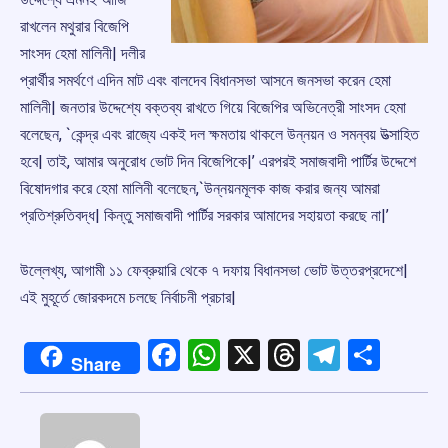
রাখলেন মথুরার বিজেপি
সাংসদ হেমা মালিনী| দলীর
প্রার্থীর সমর্থণে এদিন মাট এবং বালদেব বিধানসভা আসনে জনসভা করেন হেমা
মালিনী| জনতার উদ্দেশ্যে বক্তব্য রাখতে গিয়ে বিজেপির অভিনেত্রী সাংসদ হেমা
বলেছেন, `কেন্দ্র এবং রাজ্যে একই দল ক্ষমতায় থাকলে উন্নয়ন ও সমন্বয় উত্সাহিত
হবে| তাই, আমার অনুরোধ ভোট দিন বিজেপিকে|’ এরপরই সমাজবাদী পার্টির উদ্দেশে
বিষোদগার করে হেমা মালিনী বলেছেন,`উন্নয়নমূলক কাজ করার জন্য আমরা
প্রতিশ্রুতিবদ্ধ| কিন্তু সমাজবাদী পার্টির সরকার আমাদের সহায়তা করছে না|’
উল্লেখ্য, আগামী ১১ ফেব্রুয়ারি থেকে ৭ দফায় বিধানসভা ভোট উত্তরপ্রদেশে|
এই মুহূর্তে জোরকদমে চলছে নির্বাচনী প্রচার|
Facebook
WhatsApp
X
Threads
Telegr
Shar
Share