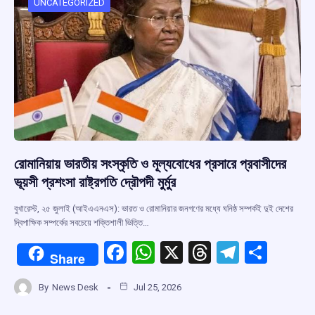
o
p
s
m
UNCATEGORIZED
k
p
রোমানিয়ায় ভারতীয় সংস্কৃতি ও মূল্যবোধের প্রসারে প্রবাসীদের
ভূয়সী প্রশংসা রাষ্ট্রপতি দ্রৌপদী মুর্মুর
বুখারেস্ট, ২৫ জুলাই (আইএএনএস): ভারত ও রোমানিয়ার জনগণের মধ্যে ঘনিষ্ঠ সম্পর্কই দুই দেশের
দ্বিপাক্ষিক সম্পর্কের সবচেয়ে শক্তিশালী ভিত্তি…
F
W
X
T
T
S
Share
a
h
hr
el
h
By
News Desk
Jul 25, 2026
ce
at
e
e
ar