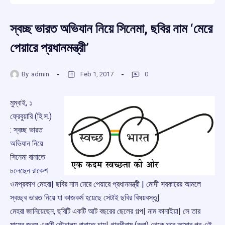
স্বচ্ছ ভারত অভিযান নিয়ে সিনেমা, ছবির নাম ‘মেরে
পেয়ারে প্রধানমন্ত্রী’
By
admin
Feb 1, 2017
0
মুম্বাই, ১
ফ্রেবুয়ারি (হি.স.)
: স্বচ্ছ ভারত
অভিযান নিয়ে
সিনেমা বানাতে
চলেছেন রাকেশ
ওমপ্রকাশ মেহরা| ছবির নাম মেরে পেয়ারে প্রধানমন্ত্রী | মোদী সরকারের আমলে
স্বচ্ছ্ব ভারত নিয়ে যা কাজকর্ম হয়েছে সেটাই ছবির বিষয়বস্তু|
মেহরা জানিয়েছেন, ছবিটি একটি আট বছরের ছেলের গল্প| নাম কানাইয়া| সে তার
মায়ের জন্য একটি শৌচালয় বানাতে চায়| গান্ধীরাম (রুরা) থেকে ঘুরে আসার পর এই