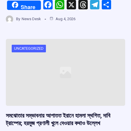
F
W
X
T
T
S
Share
a
h
hr
el
h
By
News Desk
Aug 4, 2026
ce
at
e
e
ar
b
s
a
gr
e
o
A
d
a
o
p
s
m
UNCATEGORIZED
k
p
সমঝোতার সম্ভাবনায় আপাতত ইরানে হামলা স্থগিত, দাবি
ট্রাম্পের; হরমুজ প্রণালী খুলে দেওয়ার কথাও উল্লেখ