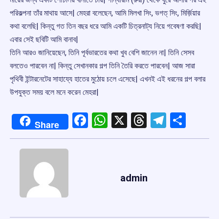
পরিকল্পনা তাঁর মাথায় আসে| মেহরা বলেছেন, আমি মিলখা সিং, ভগত্ সিং, মির্জ়িয়ার
কথা বলেছি| কিন্তু গত তিন বছর ধরে আমি একটি চিত্রনাট্য নিয়ে গবেষণা করছি|
এবার সেই ছবিটি আমি বানাব|
তিনি আরও জানিয়েছেন, তিনি পূর্বভারতের কথা খুব বেশি জানেন না| তিনি সেসব
বলতেও পারবেন না| কিন্তু সেখানকার গল্প তিনি তৈরি করতে পারবেন| আজ সারা
পৃথিবী ইন্টারনেটের সাহায্যে হাতের মুঠোয় চলে এসেছে| এখনই এই ধরনের গল্প বলার
উপযুক্ত সময় বলে মনে করেন মেহরা|
Facebook
WhatsApp
X
Threads
Telegr
Shar
Share
admin