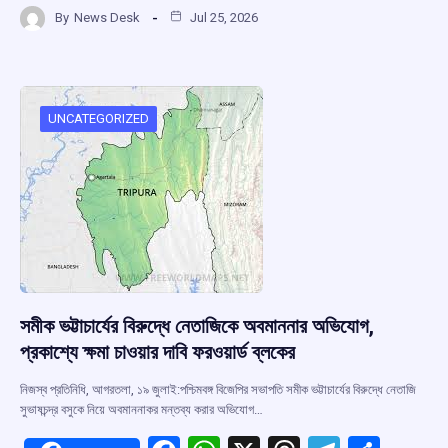
a
h
hr
el
h
By
News Desk
Jul 25, 2026
ce
at
e
e
ar
b
s
a
gr
e
o
A
d
a
o
p
s
m
UNCATEGORIZED
k
p
সমীক ভট্টাচার্যের বিরুদ্ধে নেতাজিকে অবমাননার অভিযোগ,
প্রকাশ্যে ক্ষমা চাওয়ার দাবি ফরওয়ার্ড ব্লকের
নিজস্ব প্রতিনিধি, আগরতলা, ১৯ জুলাই:পশ্চিমবঙ্গ বিজেপির সভাপতি সমীক ভট্টাচার্যের বিরুদ্ধে নেতাজি
সুভাষচন্দ্র বসুকে নিয়ে অবমাননাকর মন্তব্য করার অভিযোগ…