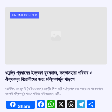
b
s
a
gr
e
o
A
d
a
o
p
s
m
UNCATEGORIZED
k
p
ধর্মেন্দ্র প্রধানের ইস্তফা যুবসমাজ, সন্তানহারা পরিবার ও
ঐক্যবদ্ধ বিরোধীদের জয়: মল্লিকার্জুন খাড়গে
নয়াদিল্লি, ২৫ জুলাই (আইএএনএস): কেন্দ্রীয় শিক্ষামন্ত্রী ধর্মেন্দ্র প্রধানের পদত্যাগের পর কংগ্রেস
সভাপতি মল্লিকার্জুন খাড়গে শনিবার দাবি করেছেন, এটি…
F
W
X
T
T
S
Share