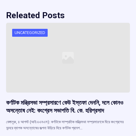
Releated Posts
UNCATEGORIZED
কর্ণাটক মন্ত্রিসভা সম্প্রসারণে কেউ ইস্তফা দেননি, দলে কোনও
অসন্তোষ নেই: কংগ্রেস সভাপতি বি. কে. হরিপ্রসাদ
বেঙ্গালুরু, ৪ আগস্ট (আইএএনএস): কর্ণাটকে সাম্প্রতিক মন্ত্রিসভা সম্প্রসারণকে ঘিরে কংগ্রেসের
অন্দরে ব্যাপক অসন্তোষের জল্পনা উড়িয়ে দিয়ে কর্ণাটক প্রদেশ…