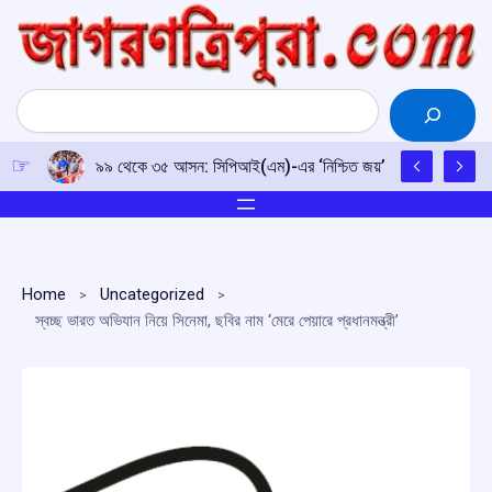
Skip
to
content
Search
৯৯ থেকে ৩৫ আসন: সিপিআই(এম)-এর ‘নিশ্চিত জয়’ থেকে কঠিন বাস্তবত
Home
Uncategorized
স্বচ্ছ ভারত অভিযান নিয়ে সিনেমা, ছবির নাম ‘মেরে পেয়ারে প্রধানমন্ত্রী’