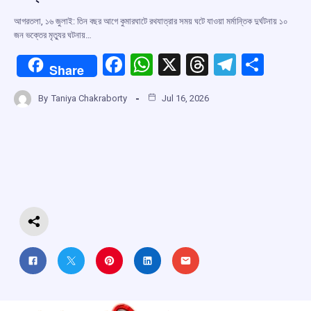
আগরতলা, ১৬ জুলাই: তিন বছর আগে কুমারঘাটে রথযাত্রার সময় ঘটে যাওয়া মর্মান্তিক দুর্ঘটনায় ১০
জন ভক্তের মৃত্যুর ঘটনায়…
F
W
X
T
T
S
Share
a
h
hr
el
h
By
Taniya Chakraborty
Jul 16, 2026
ce
at
e
e
ar
b
s
a
gr
e
o
A
d
a
o
p
s
m
k
p