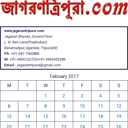
www.jagarantripura.com
Jagaran Bhavan, Ground Floor
L. N. Bari Lane(Prabhubari)
Banamalipur, Agartala, Tripura(W)
Ph :
+91-381-7960883
M:
+91-9436123720/+91-9436453389
Email :
jagarantripura@gmail.com
February 2017
M
T
W
T
F
S
S
1
2
3
4
5
6
7
8
9
10
11
12
13
14
15
16
17
18
19
20
21
22
23
24
25
26