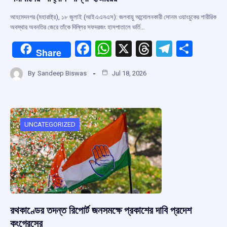
আহমেদনগর (মহারাষ্ট্র), ১৮ জুলাই (আইএএনএস): জলবায়ু আন্দোলনকারী সোনম ওয়াংচুকের শারীরিক
অবস্থার অবনতির জেরে তাঁকে দিল্লির সফদরজং হাসপাতালে ভর্তি…
F
W
X
T
T
S
Share
a
h
hr
el
h
By
Sandeep Biswas
Jul 18, 2026
ce
at
e
e
ar
b
s
a
gr
e
o
A
d
a
o
p
s
m
UNCATEGORIZED
k
p
রথকাণ্ডের তদন্ত রিপোর্ট জনসমক্ষে প্রকাশের দাবি প্রদেশ
কংগ্রেসের