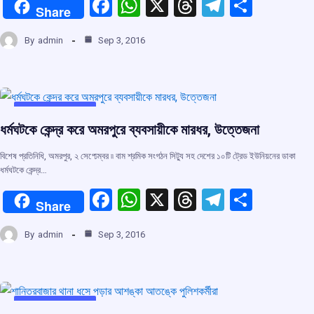
F
W
X
T
T
S
Share
a
h
hr
el
h
By
admin
Sep 3, 2016
ce
at
e
e
ar
b
s
a
gr
e
o
A
d
a
o
p
s
m
UNCATEGORIZED
ধর্মঘটকে কেন্দ্র করে অমরপুরে ব্যবসায়ীকে মারধর, উত্তেজনা
k
p
বিশেষ প্রতিনিধি, অমরপুর, ২ সেপ্ঢেম্বর ৷৷ বাম শ্রমিক সংগঠন সিট্যু সহ দেশের ১০টি ট্রেড ইউনিয়নের ডাকা
ধর্মঘটকে কেন্দ্র…
F
W
X
T
T
S
Share
a
h
hr
el
h
By
admin
Sep 3, 2016
ce
at
e
e
ar
b
s
a
gr
e
o
A
d
a
o
p
s
m
UNCATEGORIZED