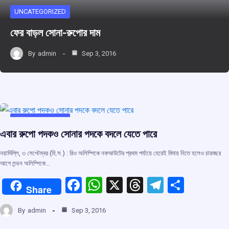
UNCATEGORIZED
ফের বাড়ল সোনা-রুপোর দাম
By
admin
Sep 3, 2016
UNCATEGORIZED
এবার রুপো পদকও সোনার পদকে বদলে যেতে পারে
নয়াদিল্লি, ৩ সেপ্টেম্বর (হি.স.) : রিও অলিম্পিকে নকআউটের প্রথম পর্যায়ে হেরেই বিদায় নিতে হলেও চারবছর
আগে লন্ডন অলিম্পিকে…
F
W
X
T
T
S
Share
a
h
hr
el
h
By
admin
Sep 3, 2016
ce
at
e
e
ar