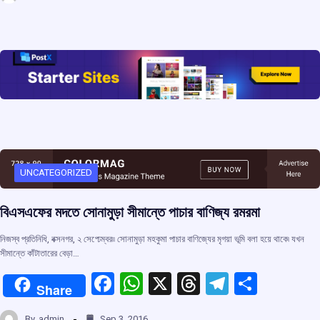
ce
at
e
e
ar
b
s
a
gr
e
o
A
d
a
o
p
s
m
k
p
UNCATEGORIZED
বিএসএফের মদতে সোনামুড়া সীমান্তে পাচার বাণিজ্য রমরমা
নিজস্ব প্রতিনিধি, বক্সনগর, ২ সেপ্ঢেম্বর৷৷ সোনামুড়া মহকুমা পাচার বাণিজ্যের মৃগয়া ভূমি বলা হয়ে থাকে৷ যখন
সীমান্তে কাঁটাতারের বেড়া…
F
W
X
T
T
S
Share
a
h
hr
el
h
By
admin
Sep 3, 2016