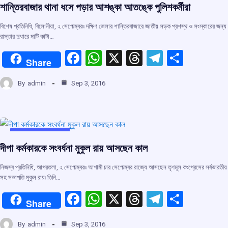
শান্তিরবাজার থানা ধসে পড়ার আশঙ্কা আতঙ্কে পুলিশকর্মীরা
k
p
বিশেষ প্রতিনিধি, বিলোনীয়া, ২ সেপ্ঢেম্বর৷৷ দক্ষিণ জেলার শান্তিরবাজারে জাতীয় সড়ক প্রশস্থ ও সংস্কারের জন্য
রাস্তার দুধারে মাটি কাটা…
F
W
X
T
T
S
Share
a
h
hr
el
h
By
admin
Sep 3, 2016
ce
at
e
e
ar
b
s
a
gr
e
o
A
d
a
o
p
s
m
UNCATEGORIZED
দীপা কর্মকারকে সংবর্ধনা মুুকুল রায় আসছেন কাল
k
p
নিজস্ব প্রতিনিধি, আগরতলা, ২ সেপ্ঢেম্বর৷৷ আগামী চার সেপ্ঢেম্বর রাজ্যে আসছেন তৃণমূল কংগ্রেসের সর্বভারতীয়
সহ সভাপতি মুকুল রায়৷ তিনি…
F
W
X
T
T
S
Share
a
h
hr
el
h
By
admin
Sep 3, 2016