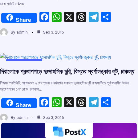
ডাকা ধর্মঘট সর্বাত্মক…
F
W
X
T
T
S
Share
a
h
hr
el
h
By
admin
Sep 3, 2016
ce
at
e
e
ar
b
s
a
gr
e
o
A
d
a
o
p
s
m
UNCATEGORIZED
দিবালোকে প্রতাপগড়ে দুঃসাহসিক চুরি, বিস্তর স্বর্ণালঙ্কার লুট, চাঞ্চল্য
k
p
নিজস্ব প্রতিনিধি, আগরতলা ২ সেপ্ঢেম্বর ৷৷ ধর্মঘটের সকালে দুঃসাহসিক চুরি রাজধানীতে৷ পূর্ব থানাধীন টাউন
প্রতাপগড়ের ১নং রোড এলাকায়…
F
W
X
T
T
S
Share
a
h
hr
el
h
By
admin
Sep 3, 2016
ce
at
e
e
ar
b
s
a
gr
e