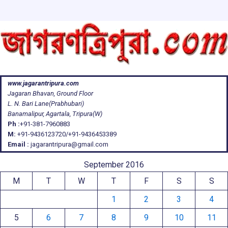
www.jagarantripura.com
Jagaran Bhavan, Ground Floor
L. N. Bari Lane(Prabhubari)
Banamalipur, Agartala, Tripura(W)
Ph :
+91-381-7960883
M:
+91-9436123720/+91-9436453389
Email :
jagarantripura@gmail.com
September 2016
M
T
W
T
F
S
S
1
2
3
4
5
6
7
8
9
10
11