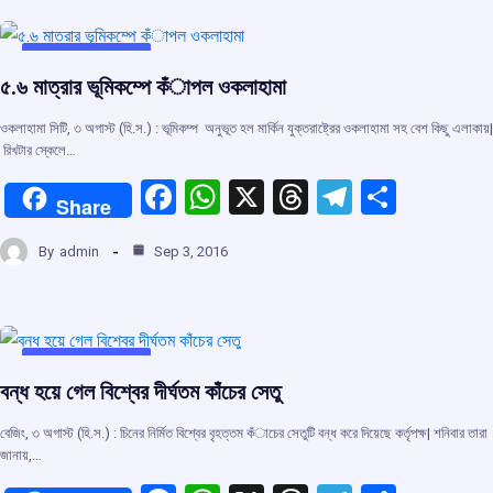
o
A
d
a
o
p
s
m
UNCATEGORIZED
৫.৬ মাত্রার ভূমিকম্পে কঁাপল ওকলাহামা
k
p
ওকলাহামা সিটি, ৩ অগাস্ট (হি.স.) : ভূমিকম্প অনুভূত হল মার্কিন যুক্তরাষ্ট্রের ওকলাহামা সহ বেশ কিছু এলাকায়|
রিখটার স্কেলে…
F
W
X
T
T
S
Share
a
h
hr
el
h
By
admin
Sep 3, 2016
ce
at
e
e
ar
b
s
a
gr
e
o
A
d
a
o
p
s
m
UNCATEGORIZED
বন্ধ হয়ে গেল বিশ্বের দীর্ঘতম কাঁচের সেতু
k
p
বেজিং, ৩ অগাস্ট (হি.স.) : চিনের নির্মিত বিশ্বের বৃহত্তম কঁাচের সেতুটি বন্ধ করে দিয়েছে কর্তৃপক্ষ| শনিবার তারা
জানায়,…