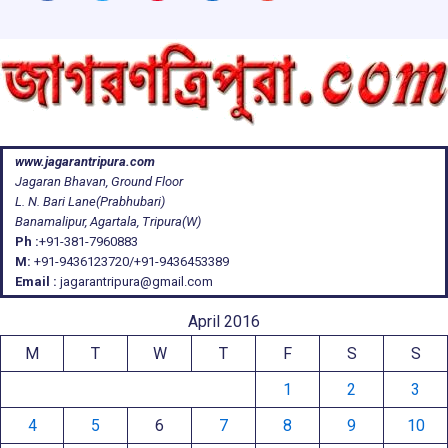
www.jagarantripura.com
Jagaran Bhavan, Ground Floor
L. N. Bari Lane(Prabhubari)
Banamalipur, Agartala, Tripura(W)
Ph :
+91-381-7960883
M:
+91-9436123720/+91-9436453389
Email :
jagarantripura@gmail.com
April 2016
M
T
W
T
F
S
S
1
2
3
4
5
6
7
8
9
10