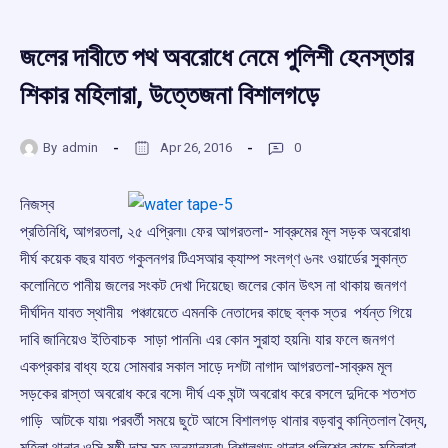
জলের দাবীতে পথ অবরোধে নেমে পুলিশী হেনস্তার
শিকার মহিলারা, উত্তেজনা বিশালগড়ে
By
admin
Apr 26, 2016
0
নিজস্ব
প্রতিনিধি, আগরতলা, ২৫ এপ্রিল৷৷ ফের আগরতলা- সাব্রুমের মূল সড়ক অবরোধ৷
দীর্ঘ কয়েক বছর যাবত গকুলনগর টিএসআর ক্যাম্প সংলগ্ণ ৬নং ওয়ার্ডের সুকান্ত
কলোনিতে পানীয় জলের সংকট দেখা দিয়েছে৷ জলের কোন উৎস না থাকায় জনগণ
দীর্ঘদিন যাবত স্থানীয় পঞ্চায়েতে এমনকি নেতাদের কাছে ব্লক স্তর পর্যন্ত গিয়ে
দাবি জানিয়েও ইতিবাচক সাড়া পাননি৷ এর কোন সুরাহা হয়নি৷ যার ফলে জনগণ
একপ্রকার বাধ্য হয়ে সোমবার সকাল সাড়ে দশটা নাগাদ আগরতলা-সাব্রুম মূল
সড়কের রাস্তা অবরোধ করে বসে৷ দীর্ঘ এক ঘন্টা অবরোধ করে বসলে দুদিকে শতশত
গাড়ি আটকে যায়৷ পরবর্তী সময়ে ছুটে আসে বিশালগড় থানার বড়বাবু কান্তিলাল বৈদ্য,
মহিলা থানার ওসি ষষ্ঠী দাস সহ অন্যান্যরা৷ বিশালগড় থানার পুলিশের কাছে মহিলারা