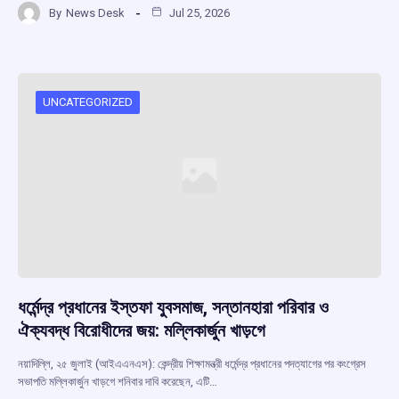
By
News Desk
Jul 25, 2026
ce
at
e
e
ar
b
s
a
gr
e
o
A
d
a
o
p
s
m
UNCATEGORIZED
k
p
ধর্মেন্দ্র প্রধানের ইস্তফা যুবসমাজ, সন্তানহারা পরিবার ও
ঐক্যবদ্ধ বিরোধীদের জয়: মল্লিকার্জুন খাড়গে
নয়াদিল্লি, ২৫ জুলাই (আইএএনএস): কেন্দ্রীয় শিক্ষামন্ত্রী ধর্মেন্দ্র প্রধানের পদত্যাগের পর কংগ্রেস
সভাপতি মল্লিকার্জুন খাড়গে শনিবার দাবি করেছেন, এটি…