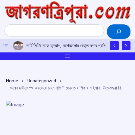
Skip
to
content
Search
স্মার্ট সিটির নামে দুর্ভোগ, আগরতলার বেহাল দশার প্রতিবাদে পথে সদর জে
Home
Uncategorized
জলের দাবীতে পথ অবরোধে নেমে পুলিশী হেনস্তার শিকার মহিলারা, উত্তেজনা বিশালগড়ে