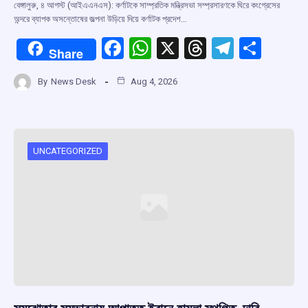
বেঙ্গালুরু, ৪ আগস্ট (আইএএনএস): কর্ণাটকে সাম্প্রতিক মন্ত্রিসভা সম্প্রসারণকে ঘিরে কংগ্রেসের
অন্দরে ব্যাপক অসন্তোষের জল্পনা উড়িয়ে দিয়ে কর্ণাটক প্রদেশ…
F
W
X
T
T
S
Share
a
h
hr
el
h
By
News Desk
Aug 4, 2026
ce
at
e
e
ar
b
s
a
gr
e
o
A
d
a
o
p
s
m
UNCATEGORIZED
k
p