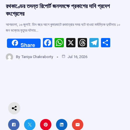
রথকাণ্ডের তদন্ত রিপোর্ট জনসমক্ষে প্রকাশের দাবি প্রদেশ
কংগ্রেসের
আগরতলা, ১৬ জুলাই: তিন বছর আগে কুমারঘাটে রথযাত্রার সময় ঘটে যাওয়া মর্মান্তিক দুর্ঘটনায় ১০
জন ভক্তের মৃত্যুর ঘটনায়…
F
W
X
T
T
S
Share
a
h
hr
el
h
By
Taniya Chakraborty
Jul 16, 2026
ce
at
e
e
ar
b
s
a
gr
e
o
A
d
a
o
p
s
m
k
p