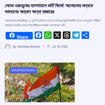
সোনম ওয়াংচুকের হাসপাতালে ভর্তি বিতর্ক: আলোচনার মাধ্যমে
সমাধানের আহ্বান আন্না হাজারের
আহমেদনগর (মহারাষ্ট্র), ১৮ জুলাই (আইএএনএস): জলবায়ু আন্দোলনকারী সোনম ওয়াংচুকের শারীরিক
অবস্থার অবনতির জেরে তাঁকে দিল্লির সফদরজং হাসপাতালে ভর্তি…
F
W
X
T
T
S
Share
a
h
hr
el
h
By
Sandeep Biswas
Jul 18, 2026
ce
at
e
e
ar
b
s
a
gr
e
o
A
d
a
o
p
s
m
UNCATEGORIZED
k
p