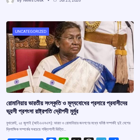
By
News Desk
Jul 25, 2026
ce
at
e
e
ar
b
s
a
gr
e
o
A
d
a
o
p
s
m
UNCATEGORIZED
k
p
রোমানিয়ায় ভারতীয় সংস্কৃতি ও মূল্যবোধের প্রসারে প্রবাসীদের
ভূয়সী প্রশংসা রাষ্ট্রপতি দ্রৌপদী মুর্মুর
বুখারেস্ট, ২৫ জুলাই (আইএএনএস): ভারত ও রোমানিয়ার জনগণের মধ্যে ঘনিষ্ঠ সম্পর্কই দুই দেশের
দ্বিপাক্ষিক সম্পর্কের সবচেয়ে শক্তিশালী ভিত্তি…