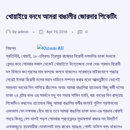
খোয়াইয়ে বনধে আমরা বাঙালীর জোরদার পিকেটিং
By
admin
Apr 19, 2016
0
নিজস্ব
প্রতিনিধি, খোয়াই, ১৮ এপ্রিল৷৷ ত্রিপুরা রাজ্যের বিরোধী দলগুলির ডাকা বনধকে
কেন্দ্র করে সোমবার সকাল থেকেই খোয়াইতে উত্তেজনা দেখা দেয়৷ প্রধান বিরোধী
দল হিসাবে কংগ্রেসের নাম কাগজে কলমে থাকলেও সবেমাত্র মাইকযোগে প্রচার
সেরেই উনারা বিরোধী দলের মহান দায়িত্ব সম্পন্ন করার মতো আত্মতুষ্টিতে ভোগেই
সম্ভবত বনধের দিন পালিয়ে বাঁচলেন৷ অথচ আমরা বাঙালিরা হাতেগুনা কিছু কর্মী দলের
ডাকা ২৪ ঘন্টার বনধ এর সমর্থনে শুধু পথ সভায় সামিল হননি, বরং বনধের দিন রাস্তায়
পিকেটিংও করলেন৷ হাতেগুনা কিছু আমরা বাঙালির কর্মীর জন্যই পুলিশ প্রশাসনের
এমনভাব যেন দক্ষযজ্ঞ বেঁধে যাবে৷ তবে আমরা বাঙালির ডাকা বনধ-এর প্রভাব খোয়াই
শহরে কিন্তু বেশ ভালই পড়ল সোমবার৷ প্রাণকেন্দ্র সুভাষপার্ক বাজার সহ বিস্তীর্ণ
এলাকাজুড়ে ব্যবসায়ীরা দোকানপাট বন্ধ রাখেন৷ ব্যাঙ্ক, পোস্ট অফিস বন্ধ থাকলেও