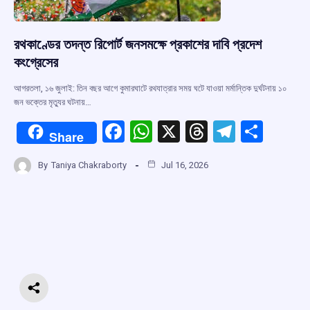
রথকাণ্ডের তদন্ত রিপোর্ট জনসমক্ষে প্রকাশের দাবি প্রদেশ
কংগ্রেসের
আগরতলা, ১৬ জুলাই: তিন বছর আগে কুমারঘাটে রথযাত্রার সময় ঘটে যাওয়া মর্মান্তিক দুর্ঘটনায় ১০
জন ভক্তের মৃত্যুর ঘটনায়…
F
W
X
T
T
S
Share
a
h
hr
el
h
By
Taniya Chakraborty
Jul 16, 2026
ce
at
e
e
ar
b
s
a
gr
e
o
A
d
a
o
p
s
m
k
p