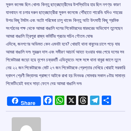
সুকল কলেজ ছিল খোলা৷ কিন্তু ছাত্রছাত্রীদের উপস্থিতির হার ছিল নগণ্য৷ কারণ
যানবাহন না চলার দরুন ছাত্রছাত্রীরা সুকল কলেজে পৌঁছাতে পারেনি৷ যদিও শহরের
উপর কিছু টমটম এবং অটো পরিষেবা চালু থাকে৷ কিন্তু অতি উৎসাহী কিছু শ্রমিক
সংগঠনের পক্ষ থেকে আমরা বাঙালি দলের পিকেটারদের মারধরের অভিযোগ তুলেছেন
আমরা বাঙালি ত্রিপুরা রাজ্য কমিটির প্রচার সচিব গৌতম ঘোষ৷
এদিকে, জনগণের অভিমত কেন এমনটা হবে? খোয়াই থানা বাবুদের চালে পড়ে যায়
আমরা বাঙালি দল৷ সুরঞ্জন দাস এবং সমীরণ আচার্য আহত হওয়ার খবর পেয়ে দলের সব
পিকেটাররা জড়ো হয়ে নৃপেন চক্রবর্তী এভিন্যুতে৷ সঙ্গে সঙ্গে থানা বাবুরা জালে তুলে
নেয় ২২ জন পিকেটারকে৷ মোট ২৭ জন পিকেটারকে গ্রেপ্তার দেখিয়ে খোয়াই সরকারি
দ্বাদশ শ্রেণী বিদ্যালয় প্রাঙ্গণে আটকে রাখা হয় দিনভর৷ সোমবার সকাল ৮টায় সামান্য
পিকেটিংয়েই বনধে সাড়া ফেলে দেয় আমরা বাঙালি দল৷
Facebook
WhatsApp
X
Threads
Telegr
Shar
Share