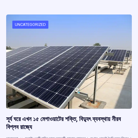
b
s
a
gr
e
o
A
d
a
o
p
s
m
UNCATEGORIZED
k
p
সূর্য ঘরে এখন ১৫ মেগাওয়াটের শক্তি, বিদ্যুৎ ব্যবস্থায় নীরব
বিপ্লব রাজ্যে