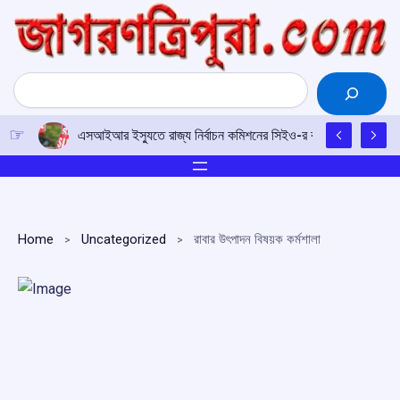
Skip
to
content
Search
এসআইআর ইস্যুতে রাজ্য নির্বাচন কমিশনের সিইও-র কাছে আইপিএফটির ড
Home
Uncategorized
রাবার উৎপাদন বিষয়ক কর্মশালা