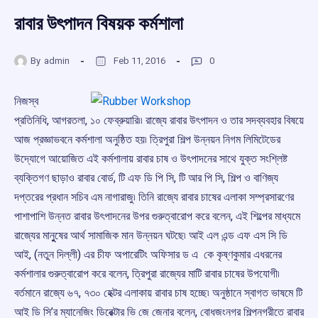
রাবার উৎপাদন বিষয়ক কর্মশালা
By
admin
Feb 11, 2016
0
নিজস্ব
প্রতিনিধি, আগরতলা, ১০ ফেব্রুয়ারি৷৷ রাজ্যে রাবার উৎপাদন ও তার সদব্যবহার বিষয়ে
আজ প্রজ্ঞাভবনে কর্মশালা অনুষ্ঠিত হয়৷ ত্রিপুরা শিল্প উন্নয়ন নিগম লিমিটেডের
উদ্যোগে আয়োজিত এই কর্মশালায় রাবার চাষ ও উৎপাদনের সাথে যুক্ত সংশ্লিষ্ট
ব্যক্তিগণ ছাড়াও রাবার বোর্ড, টি এফ ডি পি সি, টি আর পি সি, শিল্প ও বাণিজ্য
দপ্তরের প্রধান সচিব এম নাগারাজু৷ তিনি রাজ্যে রাবার চাষের এলাকা সম্প্রসারণের
পাশাপাশি উন্নত রাবার উৎপাদনের উপর গুরুত্বারোপ করে বলেন, এই শিল্পের মাধ্যমে
রাজ্যের মানুুষের আর্থ সামাজিক মান উন্নয়ন ঘটছে৷ আই এল এন্ড এফ এস সি ডি
আই, (নতুন দিল্লী) এর চীফ অপারেটিং অফিসার ড এ কে কৃষ্ণকুমার এধরনের
কর্মশালার গুরুত্বারোপ করে বলেন, ত্রিপুরা রাজ্যের মাটি রাবার চাষের উপযোগী৷
বর্তমানে রাজ্যে ৬৭, ৭৩০ হেক্টর এলাকায় রাবার চাষ হচ্ছে৷ অনুষ্ঠানে স্বাগত ভাষমে টি
আই ডি সি’র ম্যানেজিং ডিরেক্টার ভি জে জেনার বলেন, বোধজংনগর শিল্পনগরীতে রাবার