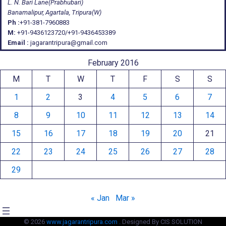
L. N. Bari Lane(Prabhubari)
Banamalipur, Agartala, Tripura(W)
Ph :
+91-381-7960883
M:
+91-9436123720/+91-9436453389
Email :
jagarantripura@gmail.com
February 2016
M
T
W
T
F
S
S
1
2
3
4
5
6
7
8
9
10
11
12
13
14
15
16
17
18
19
20
21
22
23
24
25
26
27
28
29
« Jan
Mar »
© 2026
www.jagarantripura.com .
Designed By CIS SOLUTION