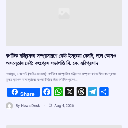
কর্ণাটক মন্ত্রিসভা সম্প্রসারণে কেউ ইস্তফা দেননি, দলে কোনও
অসন্তোষ নেই: কংগ্রেস সভাপতি বি. কে. হরিপ্রসাদ
বেঙ্গালুরু, ৪ আগস্ট (আইএএনএস): কর্ণাটকে সাম্প্রতিক মন্ত্রিসভা সম্প্রসারণকে ঘিরে কংগ্রেসের
অন্দরে ব্যাপক অসন্তোষের জল্পনা উড়িয়ে দিয়ে কর্ণাটক প্রদেশ…
F
W
X
T
T
S
Share
a
h
hr
el
h
By
News Desk
Aug 4, 2026
ce
at
e
e
ar
b
s
a
gr
e