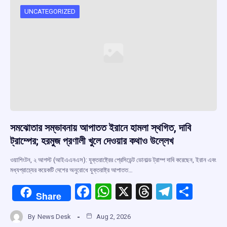
o
A
d
a
o
p
s
m
UNCATEGORIZED
k
p
সমঝোতার সম্ভাবনায় আপাতত ইরানে হামলা স্থগিত, দাবি
ট্রাম্পের; হরমুজ প্রণালী খুলে দেওয়ার কথাও উল্লেখ
ওয়াশিংটন, ২ আগস্ট (আইএএনএস): যুক্তরাষ্ট্রের প্রেসিডেন্ট ডোনাল্ড ট্রাম্প দাবি করেছেন, ইরান এবং
মধ্যপ্রাচ্যের কয়েকটি দেশের অনুরোধে যুক্তরাষ্ট্র আপাতত…
F
W
X
T
T
S
Share
a
h
hr
el
h
By
News Desk
Aug 2, 2026
ce
at
e
e
ar