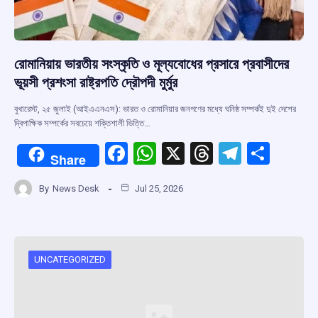
রোমানিয়ায় ভারতীয় সংস্কৃতি ও মূল্যবোধের প্রসারে প্রবাসীদের
ভূয়সী প্রশংসা রাষ্ট্রপতি দ্রৌপদী মুর্মুর
বুখারেস্ট, ২৫ জুলাই (আইএএনএস): ভারত ও রোমানিয়ার জনগণের মধ্যে ঘনিষ্ঠ সম্পর্কই দুই দেশের
দ্বিপাক্ষিক সম্পর্কের সবচেয়ে শক্তিশালী ভিত্তি…
F
W
X
T
T
S
Share
a
h
hr
el
h
By
News Desk
Jul 25, 2026
ce
at
e
e
ar
b
s
a
gr
e
o
A
d
a
o
p
s
m
UNCATEGORIZED
k
p