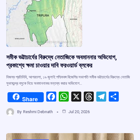
k
p
সমীক ভট্টাচার্যের বিরুদ্ধে নেতাজিকে অবমাননার অভিযোগ,
প্রকাশ্যে ক্ষমা চাওয়ার দাবি ফরওয়ার্ড ব্লকের
নিজস্ব প্রতিনিধি, আগরতলা, ১৯ জুলাই:পশ্চিমবঙ্গ বিজেপির সভাপতি সমীক ভট্টাচার্যের বিরুদ্ধে নেতাজি
সুভাষচন্দ্র বসুকে নিয়ে অবমাননাকর মন্তব্য করার অভিযোগ…
F
W
X
T
T
S
Share
a
h
hr
el
h
By
Reshmi Debnath
Jul 20, 2026
ce
at
e
e
ar
b
s
a
gr
e
o
A
d
a