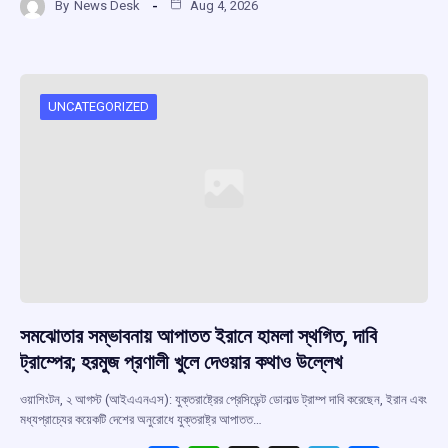
By
News Desk
Aug 4, 2026
ce
at
e
e
ar
b
s
a
gr
e
o
A
d
a
o
p
s
m
UNCATEGORIZED
k
p
সমঝোতার সম্ভাবনায় আপাতত ইরানে হামলা স্থগিত, দাবি
ট্রাম্পের; হরমুজ প্রণালী খুলে দেওয়ার কথাও উল্লেখ
ওয়াশিংটন, ২ আগস্ট (আইএএনএস): যুক্তরাষ্ট্রের প্রেসিডেন্ট ডোনাল্ড ট্রাম্প দাবি করেছেন, ইরান এবং
মধ্যপ্রাচ্যের কয়েকটি দেশের অনুরোধে যুক্তরাষ্ট্র আপাতত…