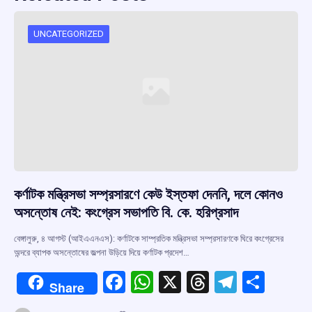
UNCATEGORIZED
কর্ণাটক মন্ত্রিসভা সম্প্রসারণে কেউ ইস্তফা দেননি, দলে কোনও
অসন্তোষ নেই: কংগ্রেস সভাপতি বি. কে. হরিপ্রসাদ
বেঙ্গালুরু, ৪ আগস্ট (আইএএনএস): কর্ণাটকে সাম্প্রতিক মন্ত্রিসভা সম্প্রসারণকে ঘিরে কংগ্রেসের
অন্দরে ব্যাপক অসন্তোষের জল্পনা উড়িয়ে দিয়ে কর্ণাটক প্রদেশ…
F
W
X
T
T
S
Share
a
h
hr
el
h