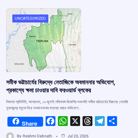
b
s
a
gr
e
o
A
d
a
o
p
s
m
UNCATEGORIZED
k
p
সমীক ভট্টাচার্যের বিরুদ্ধে নেতাজিকে অবমাননার অভিযোগ,
প্রকাশ্যে ক্ষমা চাওয়ার দাবি ফরওয়ার্ড ব্লকের
নিজস্ব প্রতিনিধি, আগরতলা, ১৯ জুলাই:পশ্চিমবঙ্গ বিজেপির সভাপতি সমীক ভট্টাচার্যের বিরুদ্ধে নেতাজি
সুভাষচন্দ্র বসুকে নিয়ে অবমাননাকর মন্তব্য করার অভিযোগ…
F
W
X
T
T
S
Share
a
h
hr
el
h
By
Reshmi Debnath
Jul 20, 2026