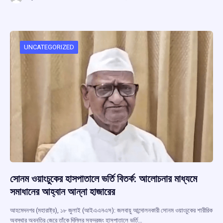
ce
at
e
e
ar
b
s
a
gr
e
o
A
d
a
o
p
s
m
UNCATEGORIZED
k
p
সোনম ওয়াংচুকের হাসপাতালে ভর্তি বিতর্ক: আলোচনার মাধ্যমে
সমাধানের আহ্বান আন্না হাজারের
আহমেদনগর (মহারাষ্ট্র), ১৮ জুলাই (আইএএনএস): জলবায়ু আন্দোলনকারী সোনম ওয়াংচুকের শারীরিক
অবস্থার অবনতির জেরে তাঁকে দিল্লির সফদরজং হাসপাতালে ভর্তি…