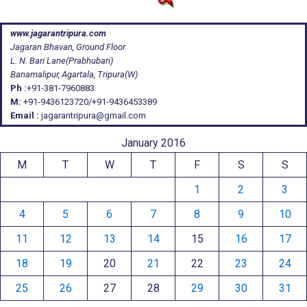
www.jagarantripura.com
Jagaran Bhavan, Ground Floor
L. N. Bari Lane(Prabhubari)
Banamalipur, Agartala, Tripura(W)
Ph :
+91-381-7960883
M:
+91-9436123720/+91-9436453389
Email :
jagarantripura@gmail.com
January 2016
M
T
W
T
F
S
S
1
2
3
4
5
6
7
8
9
10
11
12
13
14
15
16
17
18
19
20
21
22
23
24
25
26
27
28
29
30
31