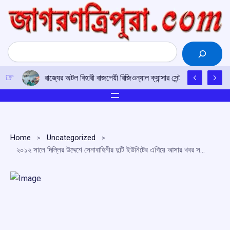
Skip
to
content
Search
রাজ্যের অটল বিহারী বাজপেয়ী রিজিওন্যাল ক্যান্সার সেন্টারে উত্তর-পূর্ব
Home
Uncategorized
২০১২ সালে দিল্লির উদ্দেশে সেনাবাহিনীর দুটি ইউনিটের এগিয়ে আসার খবর সত্যি ঃ মনীষ তিওয়ারি