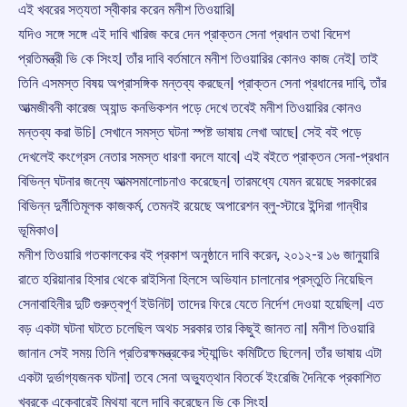
এই খবরের সত্যতা স্বীকার করেন মনীশ তিওয়ারি|
যদিও সঙ্গে সঙ্গে এই দাবি খারিজ করে দেন প্রাক্তন সেনা প্রধান তথা বিদেশ
প্রতিমন্ত্রী ভি কে সিংহ| তাঁর দাবি বর্তমানে মনীশ তিওয়ারির কোনও কাজ নেই| তাই
তিনি এসমস্ত বিষয় অপ্রাসঙ্গিক মন্তব্য করছেন| প্রাক্তন সেনা প্রধানের দাবি, তাঁর
আত্মজীবনী কারেজ অ্যান্ড কনভিকশন পড়ে দেখে তবেই মনীশ তিওয়ারির কোনও
মন্তব্য করা উচি| সেখানে সমস্ত ঘটনা স্পষ্ট ভাষায় লেখা আছে| সেই বই পড়ে
দেখলেই কংগ্রেস নেতার সমস্ত ধারণা বদলে যাবে| এই বইতে প্রাক্তন সেনা-প্রধান
বিভিন্ন ঘটনার জন্যে আত্মসমালোচনাও করেছেন| তারমধ্যে যেমন রয়েছে সরকারের
বিভিন্ন দুর্নীতিমূলক কাজকর্ম, তেমনই রয়েছে অপারেশন ব্লু-স্টারে ইন্দিরা গান্ধীর
ভূমিকাও|
মনীশ তিওয়ারি গতকালকের বই প্রকাশ অনুষ্ঠানে দাবি করেন, ২০১২-র ১৬ জানুয়ারি
রাতে হরিয়ানার হিসার থেকে রাইসিনা হিলসে অভিযান চালানোর প্রস্তুতি নিয়েছিল
সেনাবাহিনীর দুটি গুরুত্বপূর্ণ ইউনিট| তাদের ফিরে যেতে নির্দেশ দেওয়া হয়েছিল| এত
বড় একটা ঘটনা ঘটতে চলেছিল অথচ সরকার তার কিছুই জানত না| মনীশ তিওয়ারি
জানান সেই সময় তিনি প্রতিরক্ষমন্ত্রকের স্ট্যান্ডিং কমিটিতে ছিলেন| তাঁর ভাষায় এটা
একটা দুর্ভাগ্যজনক ঘটনা| তবে সেনা অভু্যত্থান বিতর্কে ইংরেজি দৈনিকে প্রকাশিত
খবরকে একেবারেই মিথ্যা বলে দাবি করেছেন ভি কে সিংহ|