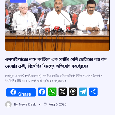
o
p
s
m
k
p
এসআইআরের নামে কর্নাটকে এক কোটির বেশি ভোটারের নাম বাদ
দেওয়ার চেষ্টা, বিজেপির বিরুদ্ধে অভিযোগ কংগ্রেসের
বেঙ্গালুরু, ৬ আগস্ট (আইএএনএস): কর্নাটকে ভোটার তালিকার বিশেষ নিবিড় সংশোধন (স্পেশাল
ইনটেনসিভ রিভিশন বা এসআইআর) প্রক্রিয়ার মাধ্যমে এক…
F
W
X
T
T
S
Share
a
h
hr
el
h
By
News Desk
Aug 6, 2026
ce
at
e
e
ar