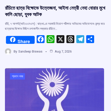
রাঁচিতে ছাত্র বিক্ষোভে উত্তেজনা, আইসা নেত্রী নেহা বোরার মুখে
কালি ছোড়া, যুবক আটক
রাঁচি, ৭ আগস্ট(আইএএনএস) : ঝাড়খণ্ডে সরকারি নিয়োগ পরীক্ষায় অনিয়মের অভিযোগকে কেন্দ্র করে
ছাত্রদের বিক্ষোভ মিছিল চলাকালীন শুক্রবার রাঁচিতে…
F
W
X
T
T
S
Share
a
h
hr
el
h
By
Sandeep Biswas
Aug 7, 2026
ce
at
e
e
ar
b
s
a
gr
e
o
A
d
a
o
p
s
m
প্রধান খবর
k
p