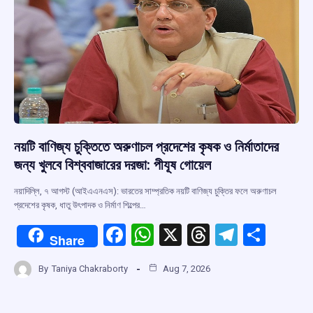
k
p
নয়টি বাণিজ্য চুক্তিতে অরুণাচল প্রদেশের কৃষক ও নির্মাতাদের
জন্য খুলবে বিশ্ববাজারের দরজা: পীযূষ গোয়েল
নয়াদিল্লি, ৭ আগস্ট (আইএএনএস): ভারতের সাম্প্রতিক নয়টি বাণিজ্য চুক্তির ফলে অরুণাচল
প্রদেশের কৃষক, ধাতু উৎপাদক ও নির্মাণ শিল্পের…
F
W
X
T
T
S
Share
a
h
hr
el
h
By
Taniya Chakraborty
Aug 7, 2026
ce
at
e
e
ar
b
s
a
gr
e