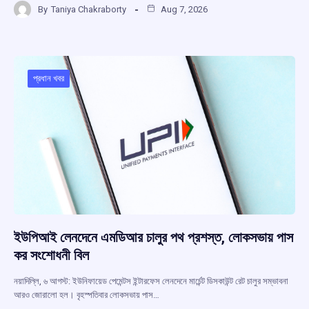
By
Taniya Chakraborty
Aug 7, 2026
ce
at
e
e
ar
b
s
a
gr
e
o
A
d
a
o
p
s
m
প্রধান খবর
k
p
ইউপিআই লেনদেনে এমডিআর চালুর পথ প্রশস্ত, লোকসভায় পাস
কর সংশোধনী বিল
নয়াদিল্লি, ৬ আগস্ট: ইউনিফায়েড পেমেন্টস ইন্টারফেস লেনদেনে মার্চেন্ট ডিসকাউন্ট রেট চালুর সম্ভাবনা
আরও জোরালো হল। বৃহস্পতিবার লোকসভায় পাস…