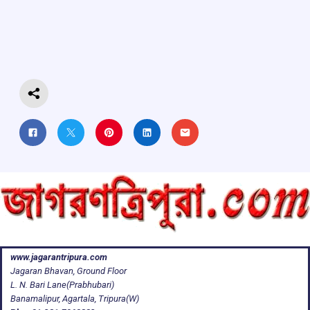
b
s
a
gr
e
o
A
d
a
o
p
s
m
k
p
www.jagarantripura.com
Jagaran Bhavan, Ground Floor
L. N. Bari Lane(Prabhubari)
Banamalipur, Agartala, Tripura(W)