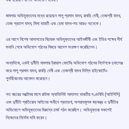
মামলায় অভিযুক্তদের মধ্যে রয়েছেন লালু প্রসাদ যাদব, রাবড়ি দেবী, তেজস্বী যাদব,
তেজ প্রতাপ যাদব, মিসা ভারতী এবং হেমা যাদব-সহ আরও অনেকে।
এর আগে বিশেষ আদালতের বিচারক অভিযুক্তদের আইনজীবী এবং ইডির পক্ষের দীর্ঘ
শুনানি শেষে অভিযোগ গঠনের বিষয়ে আদেশ সংরক্ষণ করেছিলেন।
অন্যদিকে, একই দুর্নীতি মামলায় ট্রায়াল কোর্টের অভিযোগ গঠনের নির্দেশকে চ্যালেঞ্জ
করে লালু প্রসাদ যাদব, রাবড়ি দেবী এবং তেজস্বী যাদব দিল্লি হাইকোর্টেও
পুনর্বিবেচনার আবেদন করেছেন।
গত বছরের অক্টোবর মাসে রাউজ অ্যাভিনিউ আদালত ভারতীয় দণ্ডবিধি (আইপিসি)
এবং দুর্নীতি প্রতিরোধ আইনের অধীনে প্রতারণা, অপরাধমূলক ষড়যন্ত্র ও দুর্নীতির
অভিযোগে অভিযুক্তদের বিরুদ্ধে চার্জ গঠন করেছিল। অভিযুক্তরা সকলেই
নিজেদের নির্দোষ দাবি করেন।