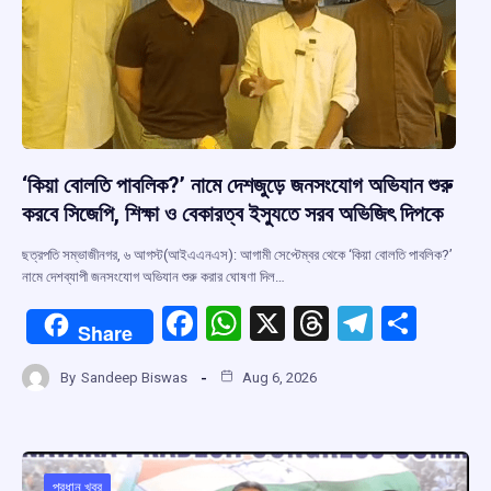
k
p
‘কিয়া বোলতি পাবলিক?’ নামে দেশজুড়ে জনসংযোগ অভিযান শুরু
করবে সিজেপি, শিক্ষা ও বেকারত্ব ইস্যুতে সরব অভিজিৎ দিপকে
ছত্রপতি সম্ভাজীনগর, ৬ আগস্ট(আইএএনএস): আগামী সেপ্টেম্বর থেকে ‘কিয়া বোলতি পাবলিক?’
নামে দেশব্যাপী জনসংযোগ অভিযান শুরু করার ঘোষণা দিল…
F
W
X
T
T
S
Share
a
h
hr
el
h
By
Sandeep Biswas
Aug 6, 2026
ce
at
e
e
ar
b
s
a
gr
e
o
A
d
a
প্রধান খবর