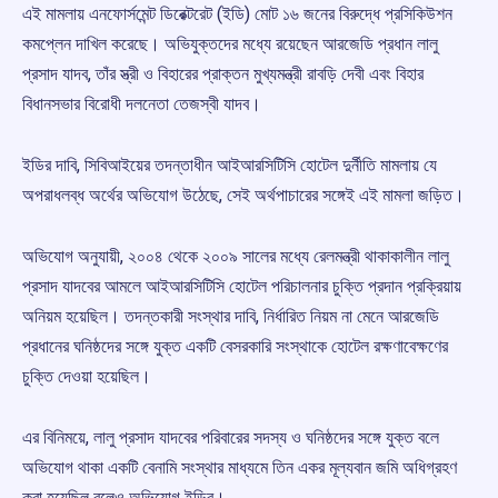
এই মামলায় এনফোর্সমেন্ট ডিরেক্টরেট (ইডি) মোট ১৬ জনের বিরুদ্ধে প্রসিকিউশন
কমপ্লেন দাখিল করেছে। অভিযুক্তদের মধ্যে রয়েছেন আরজেডি প্রধান লালু
প্রসাদ যাদব, তাঁর স্ত্রী ও বিহারের প্রাক্তন মুখ্যমন্ত্রী রাবড়ি দেবী এবং বিহার
বিধানসভার বিরোধী দলনেতা তেজস্বী যাদব।
ইডির দাবি, সিবিআইয়ের তদন্তাধীন আইআরসিটিসি হোটেল দুর্নীতি মামলায় যে
অপরাধলব্ধ অর্থের অভিযোগ উঠেছে, সেই অর্থপাচারের সঙ্গেই এই মামলা জড়িত।
অভিযোগ অনুযায়ী, ২০০৪ থেকে ২০০৯ সালের মধ্যে রেলমন্ত্রী থাকাকালীন লালু
প্রসাদ যাদবের আমলে আইআরসিটিসি হোটেল পরিচালনার চুক্তি প্রদান প্রক্রিয়ায়
অনিয়ম হয়েছিল। তদন্তকারী সংস্থার দাবি, নির্ধারিত নিয়ম না মেনে আরজেডি
প্রধানের ঘনিষ্ঠদের সঙ্গে যুক্ত একটি বেসরকারি সংস্থাকে হোটেল রক্ষণাবেক্ষণের
চুক্তি দেওয়া হয়েছিল।
এর বিনিময়ে, লালু প্রসাদ যাদবের পরিবারের সদস্য ও ঘনিষ্ঠদের সঙ্গে যুক্ত বলে
অভিযোগ থাকা একটি বেনামি সংস্থার মাধ্যমে তিন একর মূল্যবান জমি অধিগ্রহণ
করা হয়েছিল বলেও অভিযোগ ইডির।