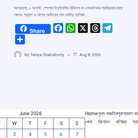
আগরতলা, ৮ আগস্ট: স্পেশাল ইনটেনসিভ রিভিশন বা এসআইআর প্রক্রিয়ায় যাতে
কোনও প্রকৃত ও যোগ্য ভোটারের নাম ভোটার তালিকা…
F
W
X
T
T
Share
a
h
hr
el
S
ce
at
e
e
h
r
b
s
a
gr
By
Taniya Chakraborty
Aug 8, 2026
ar
o
A
d
a
e
m
o
p
s
m
k
p
June 2026
Home
মুখ্য খবর
ত্রিপুরা
প্রধান খ
খেলা
বিনোদন
বাণিজ্য
স্বা
T
W
T
F
S
S
2
3
4
5
6
7