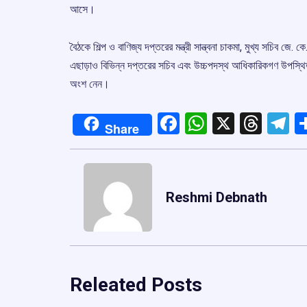
আসে।
বৈঠকে শিল্প ও বাণিজ্য দপ্তরের মন্ত্রী সান্ত্বনা চাকমা, মুখ্য সচিব জে.
এছাড়াও বিভিন্ন দপ্তরের সচিব এবং উচ্চপদস্থ আধিকারিকগণ উপস্থিত থে
অংশ নেন।
Facebook
WhatsApp
X
Thre
T
Share
Reshmi Debnath
Releated Posts