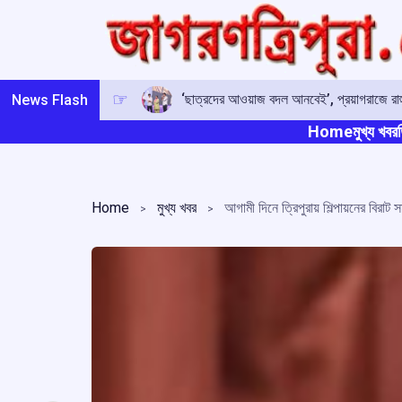
Skip
to
content
‘ছাত্রদের আওয়াজ বদল আনবেই’, প্রয়াগরাজে রাহু
News Flash
Home
মুখ্য খবর
ত
Home
মুখ্য খবর
আগামী দিনে ত্রিপুরায় শিল্পায়নের বিরাট সম