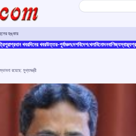
Search
লের হুঙ্কার
্রিপুরা
প্রধান খবর
দিনের খবর
উত্তর-পূর্বাঞ্চল
দেশ
বিদেশ
খেলা
বিনোদন
বাণিজ্য
স্বাস্থ্য
প্র
্ভাবনা রয়েছে: মুখ্যমন্ত্রী