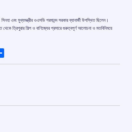
 কে. সিনহা এবং মুখ্যমন্ত্রীর ওএসডি পরমানন্দ সরকার ব্যানার্জী উপস্থিত ছিলেন।
কে ত্রিপুরার শিল্প ও বাণিজ্যের প্রসারে গুরুত্বপূর্ণ আলোচনা ও মতবিনিময়ে
ads
elegram
Share