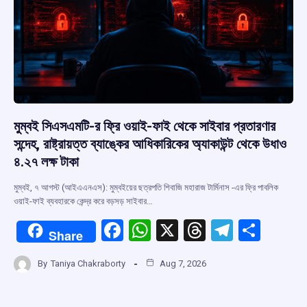
মুম্বই সিএসএমটি-র ফ্রি ওয়াই-ফাই থেকে সাইবার প্রতারণার
সন্দেহ, রাষ্ট্রায়ত্ত ব্যাঙ্কের আধিকারিকের অ্যাকাউন্ট থেকে উধাও
৪.২৭ লক্ষ টাকা
মুম্বই, ৭ আগস্ট (আইএএনএস): মুম্বইয়ের ছত্রপতি শিবাজি মহারাজ টার্মিনাস -এর ফ্রি পাবলিক
ওয়াই-ফাই ব্যবহারকে কেন্দ্র করে বড়সড় সাইবার…
F
W
X
T
T
S
Share
a
h
hr
el
h
By
Taniya Chakraborty
Aug 7, 2026
ce
at
e
e
ar
b
s
a
gr
e