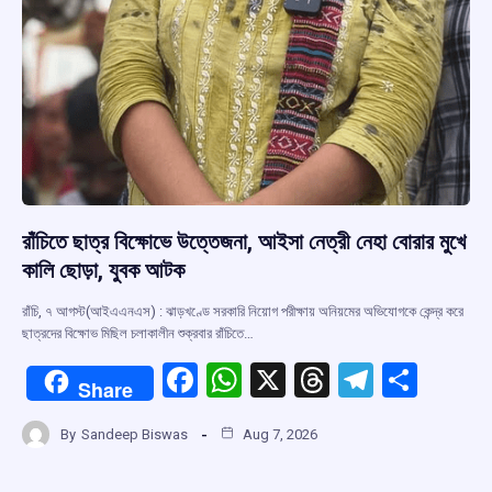
রাঁচিতে ছাত্র বিক্ষোভে উত্তেজনা, আইসা নেত্রী নেহা বোরার মুখে
কালি ছোড়া, যুবক আটক
রাঁচি, ৭ আগস্ট(আইএএনএস) : ঝাড়খণ্ডে সরকারি নিয়োগ পরীক্ষায় অনিয়মের অভিযোগকে কেন্দ্র করে
ছাত্রদের বিক্ষোভ মিছিল চলাকালীন শুক্রবার রাঁচিতে…
F
W
X
T
T
S
Share
a
h
hr
el
h
By
Sandeep Biswas
Aug 7, 2026
ce
at
e
e
ar
b
s
a
gr
e