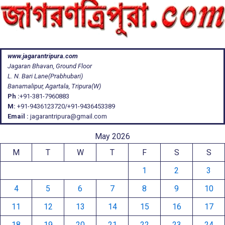
www.jagarantripura.com
Jagaran Bhavan, Ground Floor
L. N. Bari Lane(Prabhubari)
Banamalipur, Agartala, Tripura(W)
Ph :
+91-381-7960883
M:
+91-9436123720/+91-9436453389
Email :
jagarantripura@gmail.com
May 2026
M
T
W
T
F
S
S
1
2
3
4
5
6
7
8
9
10
11
12
13
14
15
16
17
18
19
20
21
22
23
24