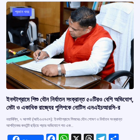
o
A
d
a
o
p
s
m
প্রধান খবর
k
p
ইনস্টাগ্রামে শিশু যৌন নির্যাতন সংক্রান্ত ৫০টিরও বেশি অভিযোগ,
মেটা ও একাধিক রাজ্যের পুলিশকে নোটিস এনএইচআরসি-র
নয়াদিল্লি, ৭ আগস্ট (আইএএনএস): ইনস্টাগ্রামে শিশুদের যৌন শোষণ ও নির্যাতন সংক্রান্ত
আপত্তিকর কনটেন্ট ছড়িয়ে পড়ার অভিযোগে গত এক…
F
W
X
T
T
S