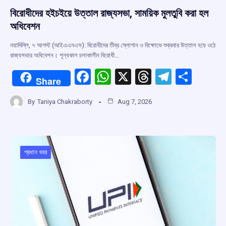
বিরোধীদের হইচইয়ে উত্তাল রাজ্যসভা, সাময়িক মুলতুবি করা হল
অধিবেশন
নয়াদিল্লি, ৭ আগস্ট (আইএএনএস): বিরোধীদের তীব্র স্লোগান ও বিক্ষোভে শুক্রবার উত্তাল হয়ে ওঠে
রাজ্যসভার অধিবেশন। শূন্যকাল চলাকালীন বিরোধী…
F
W
X
T
T
S
Share
a
h
hr
el
h
By
Taniya Chakraborty
Aug 7, 2026
ce
at
e
e
ar
b
s
a
gr
e
o
A
d
a
o
p
s
m
প্রধান খবর
k
p