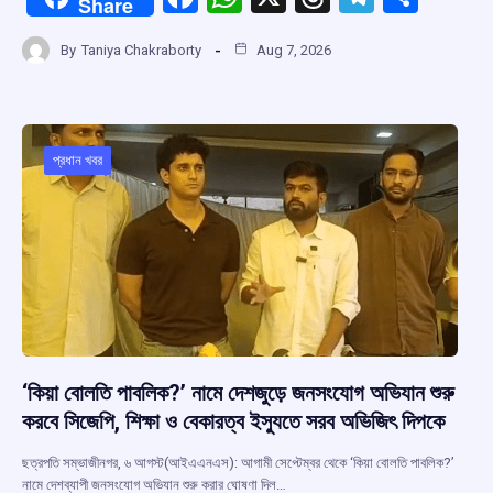
Share
a
h
hr
el
h
By
Taniya Chakraborty
Aug 7, 2026
ce
at
e
e
ar
b
s
a
gr
e
o
A
d
a
o
p
s
m
প্রধান খবর
k
p
‘কিয়া বোলতি পাবলিক?’ নামে দেশজুড়ে জনসংযোগ অভিযান শুরু
করবে সিজেপি, শিক্ষা ও বেকারত্ব ইস্যুতে সরব অভিজিৎ দিপকে
ছত্রপতি সম্ভাজীনগর, ৬ আগস্ট(আইএএনএস): আগামী সেপ্টেম্বর থেকে ‘কিয়া বোলতি পাবলিক?’
নামে দেশব্যাপী জনসংযোগ অভিযান শুরু করার ঘোষণা দিল…