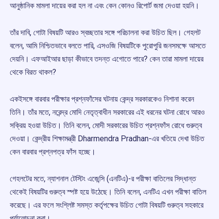
আনুষ্ঠানিক মামলা দায়ের করা হল না এবং কেন কোনও রিপোর্ট জমা দেওয়া হয়নি।
তাঁর দাবি, গোটা বিষয়টি আরও স্বচ্ছতার সঙ্গে পরিচালনা করা উচিত ছিল। গেহলট
বলেন, আমি নিশ্চিতভাবে বলতে পারি, এসওজি বিষয়টিকে পুরোপুরি জনসমক্ষে আসতে
দেয়নি। এফআইআর ছাড়া কীভাবে তদন্ত এগোতে পারে? কেন তারা মামলা দায়ের
থেকে বিরত থাকল?
একইসঙ্গে বারবার পরীক্ষার প্রশ্নফাঁসের ঘটনায় কেন্দ্র সরকারকেও নিশানা করেন
তিনি। তাঁর মতে, নরেন্দ্র মোদি নেতৃত্বাধীন সরকারের এই ধরনের ঘটনা রোধে আরও
সক্রিয় হওয়া উচিত। তিনি বলেন, মোদী সরকারের উচিত প্রশ্নফাঁস রোধে গুরুত্ব
দেওয়া। কেন্দ্রীয় শিক্ষামন্ত্রী Dharmendra Pradhan-এর খতিয়ে দেখা উচিত
কেন বারবার প্রশ্নপত্র ফাঁস হচ্ছে।
গেহলটের মতে, ন্যাশনাল টেস্টিং এজেন্সি (এনটিএ)-র পরীক্ষা বাতিলের সিদ্ধান্ত
থেকেই বিষয়টির গুরুত্ব স্পষ্ট হয়ে উঠেছে। তিনি বলেন, এনটিএ এখন পরীক্ষা বাতিল
করেছে। এর ফলে সংশ্লিষ্ট সমস্ত কর্তৃপক্ষের উচিত গোটা বিষয়টি গুরুত্ব সহকারে
পর্যালোচনা করা।