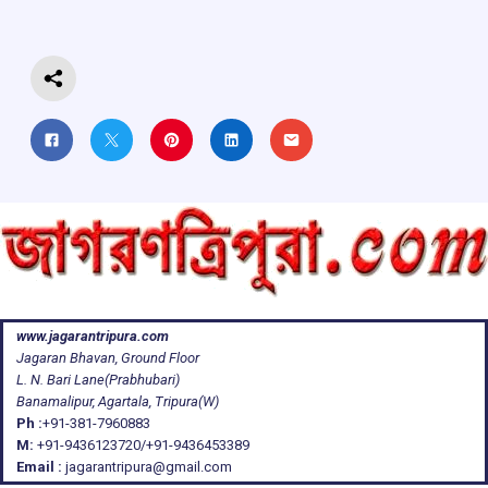
o
p
s
m
k
p
www.jagarantripura.com
Jagaran Bhavan, Ground Floor
L. N. Bari Lane(Prabhubari)
Banamalipur, Agartala, Tripura(W)
Ph :
+91-381-7960883
M:
+91-9436123720/+91-9436453389
Email :
jagarantripura@gmail.com