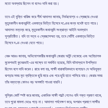
মতো অবস্থায় ছিলেন না বলেও দাবি করা হয়।
তবে এই যুক্তি খারিজ করে শীর্ষ আদালত জানায়, নির্ভরযোগ্য ও স্বেচ্ছায় দেওয়া
মৃত্যুকালীন জবানবন্দিই একমাত্র ভিত্তি হিসেবে দণ্ডের জন্য যথেষ্ট হতে পারে।
আদালত মন্তব্য করে, মৃত্যুকালীন জবানবন্দি সংক্রান্ত আইনি অবস্থান
সুপ্রতিষ্ঠিত। যদি তা সত্য ও স্বেচ্ছাসম্মত হয়, তবে সেটিই একমাত্র ভিত্তি
হিসেবে দণ্ড দেওয়া যেতে পারে।
বেঞ্চ আরও জানায়, অভিযোগকারীর জবানবন্দি জেরায় অটুট থেকেছে এবং অটোচালক
মুকেশভাই কুবেরভাই-এর সাক্ষ্যে তা সমর্থিত হয়েছে, যিনি ঘটনাস্থলে উপস্থিত
ছিলেন বলে দাবি করেন। রায়ে বলা হয়, সাক্ষী ধারাবাহিকভাবে বলেছেন যে অভিযুক্ত
ঝগড়ার সময় মৃত ব্যক্তিকে ছুরি মারে এবং পরে ছুরি হাতে পালিয়ে যায়। জেরার সময়
তাঁর বক্তব্যে কোনও বড় অসঙ্গতি পাওয়া যায়নি।
সুপ্রিম কোর্ট স্পষ্ট করে জানায়, একাধিক সাক্ষী পাল্টে গেলেও যদি শক্ত প্রমাণ থাকে,
তবে পুরো মামলা ভেঙে পড়ে না। আদালত পর্যবেক্ষণ করে, অপরাধ প্রমাণে সাক্ষীর