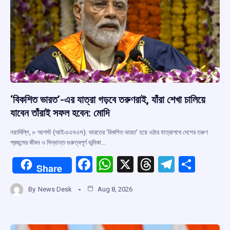
‘বিকশিত ভারত’-এর যাত্রা গড়বে তরুণরাই, যাঁরা শেখা চালিয়ে
যাবেন তাঁরাই সফল হবেন: মোদি
নয়াদিল্লি, ৮ আগস্ট (আইএএনএস): ভারতের ‘বিকশিত ভারত’ হয়ে ওঠার যাত্রাপথে দেশের তরুণ
প্রজন্মের জীবন ও সিদ্ধান্ত গুরুত্বপূর্ণ ভূমিকা…
F
W
X
T
T
S
Share
a
h
hr
el
h
By
News Desk
Aug 8, 2026
ce
at
e
e
ar
b
s
a
gr
e
o
A
d
a