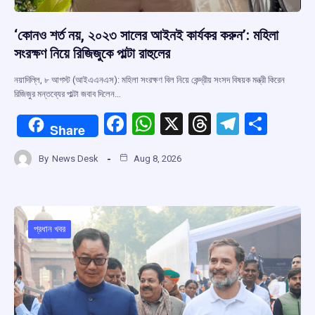
‘কোনও শর্ত নয়, ২০২৩ সালের আইনই কার্যকর করুন’: মহিলা
সংরক্ষণ নিয়ে রিজিজুকে পাল্টা রাহুলের
নয়াদিল্লি, ৮ আগস্ট (আইএএনএস): মহিলা সংরক্ষণ বিল নিয়ে কেন্দ্রীয় সংসদ বিষয়ক মন্ত্রী কিরেন
রিজিজুর মন্তব্যের পাল্টা জবাব দিলেন…
F
W
X
T
T
S
Share
a
h
hr
el
h
By
News Desk
Aug 8, 2026
ce
at
e
e
ar
b
s
a
gr
e
o
A
d
a
o
p
s
m
প্রধান খবর
k
p