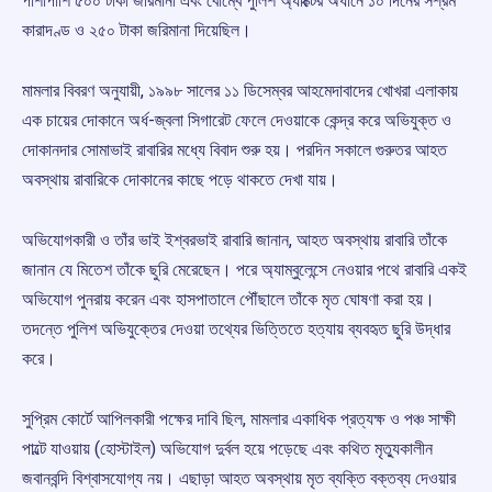
পাশাপাশি ৫০০ টাকা জরিমানা এবং বোম্বে পুলিশ অ্যাক্টের অধীনে ১০ দিনের সশ্রম
কারাদণ্ড ও ২৫০ টাকা জরিমানা দিয়েছিল।
মামলার বিবরণ অনুযায়ী, ১৯৯৮ সালের ১১ ডিসেম্বর আহমেদাবাদের খোখরা এলাকায়
এক চায়ের দোকানে অর্ধ-জ্বলা সিগারেট ফেলে দেওয়াকে কেন্দ্র করে অভিযুক্ত ও
দোকানদার সোমাভাই রাবারির মধ্যে বিবাদ শুরু হয়। পরদিন সকালে গুরুতর আহত
অবস্থায় রাবারিকে দোকানের কাছে পড়ে থাকতে দেখা যায়।
অভিযোগকারী ও তাঁর ভাই ইশ্বরভাই রাবারি জানান, আহত অবস্থায় রাবারি তাঁকে
জানান যে মিতেশ তাঁকে ছুরি মেরেছেন। পরে অ্যাম্বুলেন্সে নেওয়ার পথে রাবারি একই
অভিযোগ পুনরায় করেন এবং হাসপাতালে পৌঁছালে তাঁকে মৃত ঘোষণা করা হয়।
তদন্তে পুলিশ অভিযুক্তের দেওয়া তথ্যের ভিত্তিতে হত্যায় ব্যবহৃত ছুরি উদ্ধার
করে।
সুপ্রিম কোর্টে আপিলকারী পক্ষের দাবি ছিল, মামলার একাধিক প্রত্যক্ষ ও পঞ্চ সাক্ষী
পাল্টে যাওয়ায় (হোস্টাইল) অভিযোগ দুর্বল হয়ে পড়েছে এবং কথিত মৃত্যুকালীন
জবানবন্দি বিশ্বাসযোগ্য নয়। এছাড়া আহত অবস্থায় মৃত ব্যক্তি বক্তব্য দেওয়ার