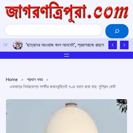
Skip
to
content
Search
‘ছাত্রদের আওয়াজ বদল আনবেই’, প্রয়াগরাজে রাহুলের হুঙ্কার
Home
প্রধান খবর
একমাত্র নির্ভরযোগ্য সাক্ষীর জবানবন্দিতেই দণ্ড বহাল রাখা যায়: সুপ্রিম কোর্ট