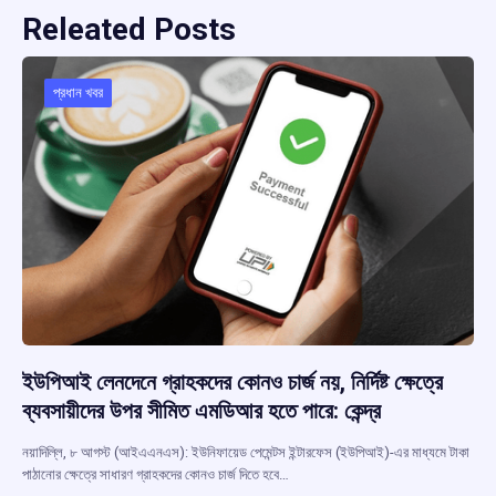
Releated Posts
প্রধান খবর
ইউপিআই লেনদেনে গ্রাহকদের কোনও চার্জ নয়, নির্দিষ্ট ক্ষেত্রে
ব্যবসায়ীদের উপর সীমিত এমডিআর হতে পারে: কেন্দ্র
নয়াদিল্লি, ৮ আগস্ট (আইএএনএস): ইউনিফায়েড পেমেন্টস ইন্টারফেস (ইউপিআই)-এর মাধ্যমে টাকা
পাঠানোর ক্ষেত্রে সাধারণ গ্রাহকদের কোনও চার্জ দিতে হবে…