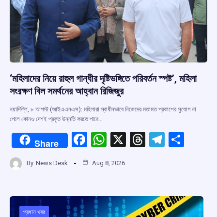
‘মহিলাদের নিয়ে রাহুল গান্ধীর দৃষ্টিভঙ্গিতে পরিবর্তন স্পষ্ট’, মহিলা
সংরক্ষণ বিল সমর্থনের আহ্বান রিজিজুর
নয়াদিল্লি, ৮ আগস্ট (আইএএনএস): মহিলারা স্বাধীনভাবে নিজেদের মতামত প্রকাশের সুযোগ না
পেলে কোনও দেশই প্রকৃত উন্নতি করতে পারে…
F
W
X
T
T
S
Share
a
h
hr
el
h
By
News Desk
Aug 8, 2026
ce
at
e
e
ar
b
s
a
gr
e
o
A
d
a
o
p
s
m
প্রধান খবর