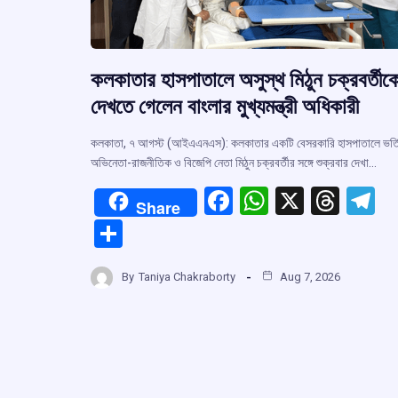
কলকাতার হাসপাতালে অসুস্থ মিঠুন চক্রবর্তীক
দেখতে গেলেন বাংলার মুখ্যমন্ত্রী অধিকারী
কলকাতা, ৭ আগস্ট (আইএএনএস): কলকাতার একটি বেসরকারি হাসপাতালে ভর্ত
অভিনেতা-রাজনীতিক ও বিজেপি নেতা মিঠুন চক্রবর্তীর সঙ্গে শুক্রবার দেখা…
F
W
X
T
T
Share
a
h
hr
el
S
ce
at
e
e
h
b
s
a
g
By
Taniya Chakraborty
Aug 7, 2026
ar
o
A
d
a
e
o
p
s
k
p