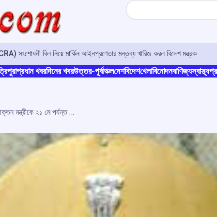
Search
A) সংশোধনী বিল নিয়ে মার্কিন আইনপ্রণেতার মন্তব্য খারিজ করল বিদেশ মন্ত্রক
্রিপুরা
প্রধান খবর
দিনের খবর
উত্তর-পূর্বাঞ্চল
দেশ
বিদেশ
খেলা
বিনোদন
বাণিজ্য
স্বাস্থ্য
প্র
পিএমএলএ আদালতের নির্দেশে পশ্চিমবঙ্গের প্রাক্তন মন্ত্রীকে ২১ মে পর্যন্ত ইডি হেফাজত