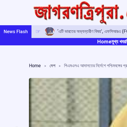
Skip
to
content
‘এটি ভারতের অভ্যন্তরীণ বিষয়’, এফসিআরএ (FCR
News Flash
Home
মুখ্য খবর
ত
Home
দেশ