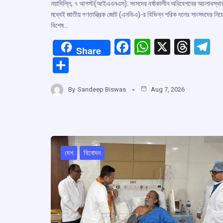
নয়াদিল্লি, ৭ আগস্ট(আইএএনএস): সংসদের বর্ষাকালীন অধিবেশনের অচলাবস্থা
মধ্যেই জাতীয় গণতান্ত্রিক জোট (এনডিএ)-র বিভিন্ন শরিক দলের সাংসদদের নিয়
বিশেষ…
F
W
X
T
T
Share
a
h
hr
el
S
ce
at
e
e
h
b
s
a
g
By
Sandeep Biswas
Aug 7, 2026
ar
o
A
d
a
e
o
p
s
k
p
দেশ
বিনোদন