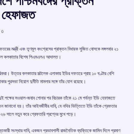
 পশ্চিমবঙ্গের প্রাক্তন
ডি হেফাজত
0
তরের মন্ত্রী এবং তৃণমূল কংগ্রেসের প্রাক্তন বিধায়ক সুজিত বোসকে মঙ্গলবার ২১
্দেশ দিল কলকাতার বিশেষ পিএমএলএ আদালত।
ারিকরা। উত্তর কলকাতার সল্টলেক এলাকায় ইডির দফতরে প্রায় ১০ ঘণ্টার বেশি
কার পুরসভা নিয়োগ দুর্নীতি মামলার সঙ্গে তাঁর যোগ রয়েছে।
ুই পক্ষের সওয়াল-জবাব শোনার পর বিচারক তাঁকে ২১ মে পর্যন্ত ইডি হেফাজতে
ন জানানো হয়। তাঁর আইনজীবীর দাবি, যে নথির ভিত্তিতে ইডি তাঁকে গ্রেফতার
 সালে নতুন করে গ্রেফতারি প্রশ্নের মুখে পড়ে।
দন্তকারী সংস্থার দাবি, একজন প্রভাবশালী রাজনৈতিক ব্যক্তিকে জামিন দিলে প্রমাণ