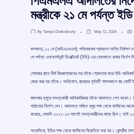
পিএমএলএ আদালতের নির্দেশে
মন্ত্রীকে ২১ মে পর্যন্ত ই
By
Taniya Chakraborty
May 12, 2026
কলকাতা, ১২ মে (আইএএনএস): পশ্চিমবঙ্গের প্রাক্তন অগ্নি নির্বাপন দফ
মে পর্যন্ত এনফোর্সমেন্ট ডিরেক্টরেট (ইডি)-এর হেফাজতে রাখার নির
সোমবার রাতে দীর্ঘ জিজ্ঞাসাবাদের পর তাঁকে গ্রেফতার করে ইডি আধিক
জেরা করা হয় তাঁকে। অভিযোগ, রাজ্যের পূর্ববর্তী শাসনকালে বহু কোটি টা
মঙ্গলবার দুপুরে তদন্তকারী আধিকারিকরা তাঁকে আদালতে পেশ করেন। দ
পাঠানোর নির্দেশ দেন। আদালতে সজিত বসুর পক্ষ থেকে জামিনের আবেদ
করেছে, সেগুলি ২০২২-২৩ সালেই তদন্তকারীদের কাছে ছিল। তাই ২০২৬
অন্যদিকে, ইডির পক্ষ থেকে জামিনের বিরোধিতা করা হয়। কেন্দ্রীয় ত