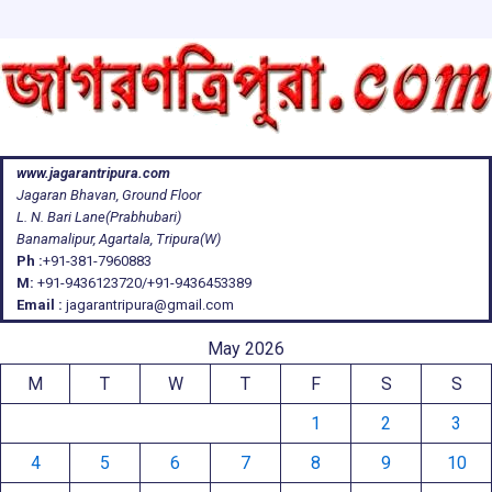
www.jagarantripura.com
Jagaran Bhavan, Ground Floor
L. N. Bari Lane(Prabhubari)
Banamalipur, Agartala, Tripura(W)
Ph :
+91-381-7960883
M:
+91-9436123720/+91-9436453389
Email :
jagarantripura@gmail.com
May 2026
M
T
W
T
F
S
S
1
2
3
4
5
6
7
8
9
10