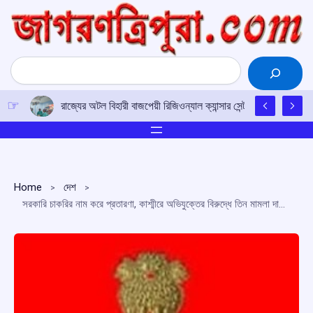
Skip
to
content
Search
রাজ্যের অটল বিহারী বাজপেয়ী রিজিওন্যাল ক্যান্সার সেন্টারে উত্তর-পূর্ব
Home
দেশ
সরকারি চাকরির নাম করে প্রতারণা, কাশ্মীরে অভিযুক্তের বিরুদ্ধে তিন মামলা দায়ের