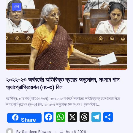
o
p
s
m
দেশ
k
p
২০২২-২৩ অর্থবর্ষের অতিরিক্ত ব্যয়ের অনুমোদন, সংসদে পাস
অ্যাপ্রোপ্রিয়েশন (নং-৩) বিল
নয়াদিল্লি, ৬ আগস্ট(আইএএনএস): ২০২২-২৩ অর্থবর্ষে সরকারের অতিরিক্ত ব্যয়কে বৈধতা দিতে
অ্যাপ্রোপ্রিয়েশন (নং-৩) বিল, ২০২৬-এ অনুমোদন দিল সংসদ। বৃহস্পতিবার…
F
W
X
T
T
S
Share
a
h
hr
el
h
By
Sandeep Biswas
Aug 6, 2026