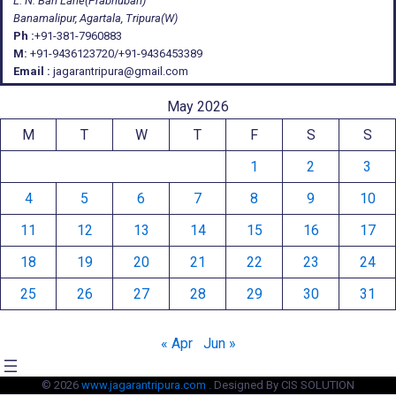
L. N. Bari Lane(Prabhubari)
Banamalipur, Agartala, Tripura(W)
Ph :
+91-381-7960883
M:
+91-9436123720/+91-9436453389
Email :
jagarantripura@gmail.com
May 2026
M
T
W
T
F
S
S
1
2
3
4
5
6
7
8
9
10
11
12
13
14
15
16
17
18
19
20
21
22
23
24
25
26
27
28
29
30
31
« Apr
Jun »
© 2026
www.jagarantripura.com .
Designed By CIS SOLUTION