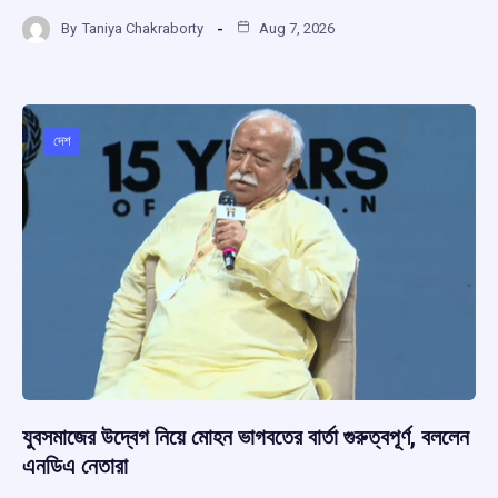
a
h
hr
el
h
By
Taniya Chakraborty
Aug 7, 2026
ce
at
e
e
ar
b
s
a
gr
e
o
A
d
a
o
p
s
m
দেশ
k
p
যুবসমাজের উদ্বেগ নিয়ে মোহন ভাগবতের বার্তা গুরুত্বপূর্ণ, বললেন
এনডিএ নেতারা