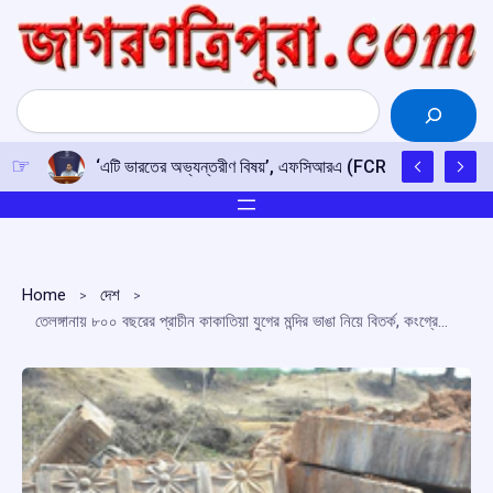
Skip
to
content
Search
‘এটি ভারতের অভ্যন্তরীণ বিষয়’, এফসিআরএ (FCRA) সংশোধনী বিল নিয়ে
Home
দেশ
তেলঙ্গানায় ৮০০ বছরের প্রাচীন কাকাতিয়া যুগের মন্দির ভাঙা নিয়ে বিতর্ক, কংগ্রেস সরকারকে আক্রমণ বিরোধীদের