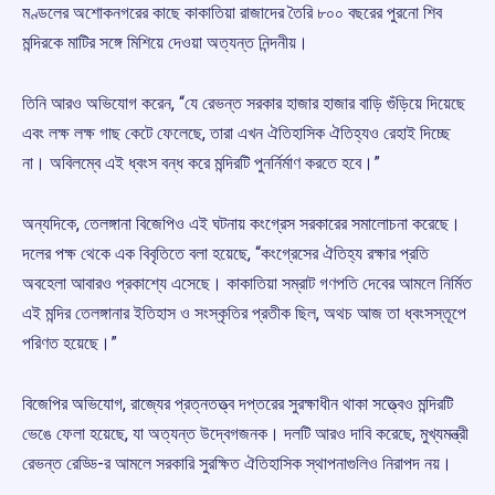
মণ্ডলের অশোকনগরের কাছে কাকাতিয়া রাজাদের তৈরি ৮০০ বছরের পুরনো শিব
মন্দিরকে মাটির সঙ্গে মিশিয়ে দেওয়া অত্যন্ত নিন্দনীয়।
তিনি আরও অভিযোগ করেন, “যে রেভন্ত সরকার হাজার হাজার বাড়ি গুঁড়িয়ে দিয়েছে
এবং লক্ষ লক্ষ গাছ কেটে ফেলেছে, তারা এখন ঐতিহাসিক ঐতিহ্যও রেহাই দিচ্ছে
না। অবিলম্বে এই ধ্বংস বন্ধ করে মন্দিরটি পুনর্নির্মাণ করতে হবে।”
অন্যদিকে, তেলঙ্গানা বিজেপিও এই ঘটনায় কংগ্রেস সরকারের সমালোচনা করেছে।
দলের পক্ষ থেকে এক বিবৃতিতে বলা হয়েছে, “কংগ্রেসের ঐতিহ্য রক্ষার প্রতি
অবহেলা আবারও প্রকাশ্যে এসেছে। কাকাতিয়া সম্রাট গণপতি দেবের আমলে নির্মিত
এই মন্দির তেলঙ্গানার ইতিহাস ও সংস্কৃতির প্রতীক ছিল, অথচ আজ তা ধ্বংসস্তূপে
পরিণত হয়েছে।”
বিজেপির অভিযোগ, রাজ্যের প্রত্নতত্ত্ব দপ্তরের সুরক্ষাধীন থাকা সত্ত্বেও মন্দিরটি
ভেঙে ফেলা হয়েছে, যা অত্যন্ত উদ্বেগজনক। দলটি আরও দাবি করেছে, মুখ্যমন্ত্রী
রেভন্ত রেড্ডি-র আমলে সরকারি সুরক্ষিত ঐতিহাসিক স্থাপনাগুলিও নিরাপদ নয়।