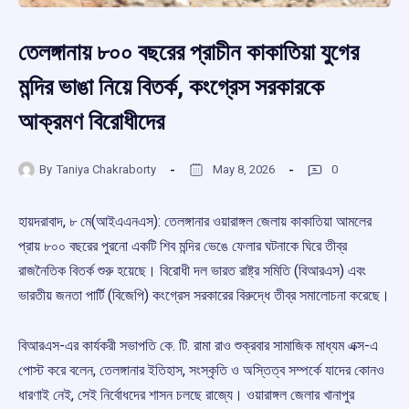
তেলঙ্গানায় ৮০০ বছরের প্রাচীন কাকাতিয়া যুগের
মন্দির ভাঙা নিয়ে বিতর্ক, কংগ্রেস সরকারকে
আক্রমণ বিরোধীদের
By
Taniya Chakraborty
May 8, 2026
0
হায়দরাবাদ, ৮ মে(আইএএনএস): তেলঙ্গানার ওয়ারাঙ্গল জেলায় কাকাতিয়া আমলের
প্রায় ৮০০ বছরের পুরনো একটি শিব মন্দির ভেঙে ফেলার ঘটনাকে ঘিরে তীব্র
রাজনৈতিক বিতর্ক শুরু হয়েছে। বিরোধী দল ভারত রাষ্ট্র সমিতি (বিআরএস) এবং
ভারতীয় জনতা পার্টি (বিজেপি) কংগ্রেস সরকারের বিরুদ্ধে তীব্র সমালোচনা করেছে।
বিআরএস-এর কার্যকরী সভাপতি কে. টি. রামা রাও শুক্রবার সামাজিক মাধ্যম এক্স-এ
পোস্ট করে বলেন, তেলঙ্গানার ইতিহাস, সংস্কৃতি ও অস্তিত্ব সম্পর্কে যাদের কোনও
ধারণাই নেই, সেই নির্বোধদের শাসন চলছে রাজ্যে। ওয়ারাঙ্গল জেলার খানাপুর