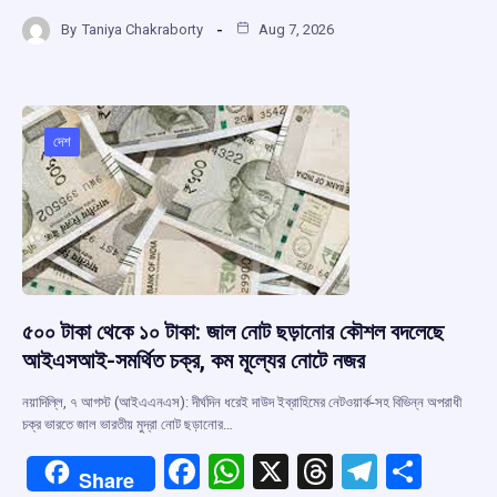
a
h
hr
el
h
By
Taniya Chakraborty
Aug 7, 2026
ce
at
e
e
ar
b
s
a
gr
e
o
A
d
a
o
p
s
m
দেশ
k
p
৫০০ টাকা থেকে ১০ টাকা: জাল নোট ছড়ানোর কৌশল বদলেছে
আইএসআই-সমর্থিত চক্র, কম মূল্যের নোটে নজর
নয়াদিল্লি, ৭ আগস্ট (আইএএনএস): দীর্ঘদিন ধরেই দাউদ ইব্রাহিমের নেটওয়ার্ক-সহ বিভিন্ন অপরাধী
চক্র ভারতে জাল ভারতীয় মুদ্রা নোট ছড়ানোর…
F
W
X
T
T
S
Share