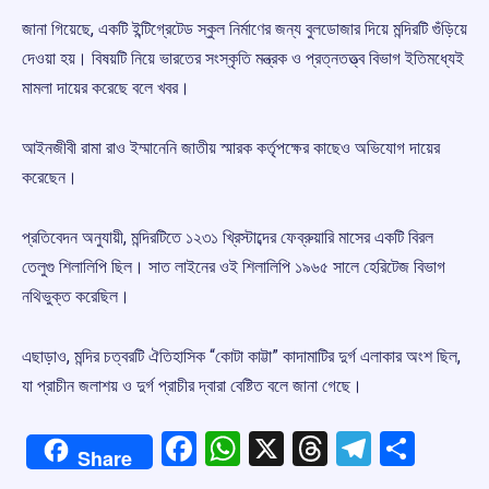
জানা গিয়েছে, একটি ইন্টিগ্রেটেড স্কুল নির্মাণের জন্য বুলডোজার দিয়ে মন্দিরটি গুঁড়িয়ে
দেওয়া হয়। বিষয়টি নিয়ে ভারতের সংস্কৃতি মন্ত্রক ও প্রত্নতত্ত্ব বিভাগ ইতিমধ্যেই
মামলা দায়ের করেছে বলে খবর।
আইনজীবী রামা রাও ইম্মানেনি জাতীয় স্মারক কর্তৃপক্ষের কাছেও অভিযোগ দায়ের
করেছেন।
প্রতিবেদন অনুযায়ী, মন্দিরটিতে ১২৩১ খ্রিস্টাব্দের ফেব্রুয়ারি মাসের একটি বিরল
তেলুগু শিলালিপি ছিল। সাত লাইনের ওই শিলালিপি ১৯৬৫ সালে হেরিটেজ বিভাগ
নথিভুক্ত করেছিল।
এছাড়াও, মন্দির চত্বরটি ঐতিহাসিক “কোটা কাট্টা” কাদামাটির দুর্গ এলাকার অংশ ছিল,
যা প্রাচীন জলাশয় ও দুর্গ প্রাচীর দ্বারা বেষ্টিত বলে জানা গেছে।
Facebook
WhatsApp
X
Threads
Telegr
Shar
Share