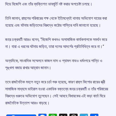
দিয়ে বিজেপি এবং তাঁর ব্যক্তিগত ভাবমূর্তি নষ্ট করার অপচেষ্টা চলছে।
তিনি জানান, রাহুলের পরিবারের পক্ষ থেকে ইতিমধ্যেই থানায় অভিযোগ দায়ের করা
হয়েছে এবং ঘটনায় জড়িতদের বিরুদ্ধে কঠোর শাস্তির দাবি জানানো হয়েছে।
জহর চক্রবর্তী আরও বলেন, “বিজেপি কখনও অসামাজিক কার্যকলাপকে সমর্থন করে
না। যারা এ ধরনের ঘটনায় জড়িত, তারা দলের আদর্শের প্রতিনিধিত্ব করে না।”
অন্যদিকে, সাংবাদিক সম্মেলনে কাজল দাস ও শ্যামল নাথও ধর্মনগরে শান্তি ও
শৃঙ্খলা বজায় রাখার আহ্বান জানান।
তবে রাজনৈতিক মহলে নতুন করে চর্চা শুরু হয়েছে, কারণ রাহুল কিশোর রায়ের স্ত্রী
সামাজিক মাধ্যমে ভাইরাল হওয়া একাধিক বক্তব্যে জহর চক্রবর্তী ও তাঁর পরিবারের
বিরুদ্ধে গুরুতর অভিযোগ তুলেছেন। সেই আবহে বিধায়কের এই কড়া বার্তা ঘিরে
রাজনৈতিক উত্তাপ আরও বাড়ছে।