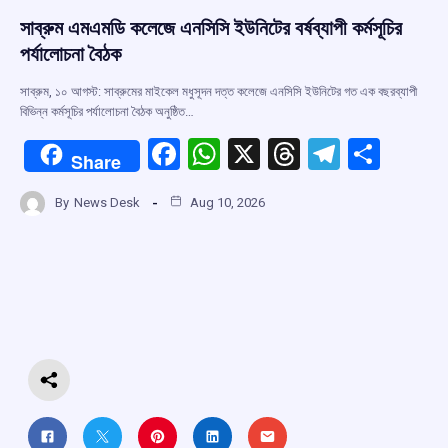
সাব্রুম এমএমডি কলেজে এনসিসি ইউনিটের বর্ষব্যাপী কর্মসূচির
পর্যালোচনা বৈঠক
সাব্রুম, ১০ আগস্ট: সাব্রুমের মাইকেল মধুসূদন দত্ত কলেজে এনসিসি ইউনিটের গত এক বছরব্যাপী
বিভিন্ন কর্মসূচির পর্যালোচনা বৈঠক অনুষ্ঠিত…
F
W
X
T
T
S
Share
a
h
hr
el
h
By
News Desk
Aug 10, 2026
ce
at
e
e
ar
b
s
a
gr
e
o
A
d
a
o
p
s
m
k
p