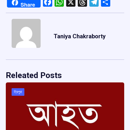
Facebook
WhatsApp
X
Threads
Telegr
Shar
Share
Taniya Chakraborty
Releated Posts
ত্রিপুরা