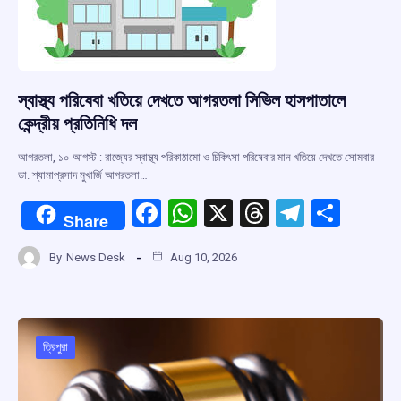
স্বাস্থ্য পরিষেবা খতিয়ে দেখতে আগরতলা সিভিল হাসপাতালে
কেন্দ্রীয় প্রতিনিধি দল
আগরতলা, ১০ আগস্ট : রাজ্যের স্বাস্থ্য পরিকাঠামো ও চিকিৎসা পরিষেবার মান খতিয়ে দেখতে সোমবার
ডা. শ্যামাপ্রসাদ মুখার্জি আগরতলা…
F
W
X
T
T
S
Share
a
h
hr
el
h
By
News Desk
Aug 10, 2026
ce
at
e
e
ar
b
s
a
gr
e
o
A
d
a
o
p
s
m
ত্রিপুরা
k
p