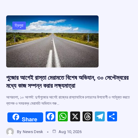
b
s
a
gr
e
o
A
d
a
o
p
s
m
ত্রিপুরা
k
p
পুজোর আগেই রাস্তা মেরামতে বিশেষ অভিযান, ৩০ সেপ্টেম্বরের
মধ্যে কাজ সম্পন্ন করার লক্ষ্যমাত্রা
আগরতলা, ১০ আগস্ট: দুর্গাপুজোর আগেই রাজ্যের রাস্তাঘাটকে চলাচলের উপযোগী ও গর্তমুক্ত করতে
ব্যাপক ও সময়বদ্ধ মেরামতি অভিযান শুরু…
F
W
X
T
T
S
Share
a
h
hr
el
h
By
News Desk
Aug 10, 2026
ce
at
e
e
ar