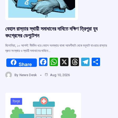
বেহাল রাস্তার স্থায়ী সমাধানের দাবিতে দক্ষিণ ত্রিপুরা যুব
কংগ্রেসের ডেপুটেশন
বিলোনিয়া, ১০ আগস্ট: দীর্ঘদিন ধরে বেহাল অবস্থায় থাকা আমলীঘাট থেকে মনুঘাট যাওয়ার রাস্তার
দ্রুত সংস্কার ও স্থায়ী সমাধানের দাবিতে…
F
W
X
T
T
S
Share
a
h
hr
el
h
By
News Desk
Aug 10, 2026
ce
at
e
e
ar
b
s
a
gr
e
o
A
d
a
o
p
s
m
ত্রিপুরা
k
p