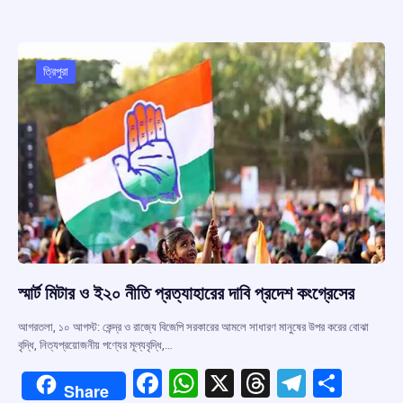
b
s
a
gr
e
o
A
d
a
o
p
s
m
ত্রিপুরা
k
p
স্মার্ট মিটার ও ই২০ নীতি প্রত্যাহারের দাবি প্রদেশ কংগ্রেসের
আগরতলা, ১০ আগস্ট: কেন্দ্র ও রাজ্যে বিজেপি সরকারের আমলে সাধারণ মানুষের উপর করের বোঝা
বৃদ্ধি, নিত্যপ্রয়োজনীয় পণ্যের মূল্যবৃদ্ধি,…
F
W
X
T
T
S
Share