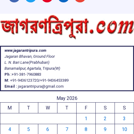
www.jagarantripura.com
Jagaran Bhavan, Ground Floor
L. N. Bari Lane(Prabhubari)
Banamalipur, Agartala, Tripura(W)
Ph :
+91-381-7960883
M:
+91-9436123720/+91-9436453389
Email :
jagarantripura@gmail.com
May 2026
M
T
W
T
F
S
S
1
2
3
4
5
6
7
8
9
10