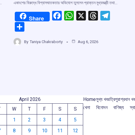
ন…
একাংশের বিরুদ্ধে বিশ্বাসঘাতকতার অভিযোগ তুললেন প্রাক্তন মুখ্যমন্ত্রী তথা…
F
W
X
T
T
Share
a
h
hr
el
S
ce
at
e
e
h
r
b
s
a
gr
By
Taniya Chakraborty
Aug 6, 2026
ar
o
A
d
a
e
m
o
p
s
m
k
p
April 2026
Home
মুখ্য খবর
ত্রিপুরা
প্রধান খ
খেলা
বিনোদন
বাণিজ্য
স্বা
T
W
T
F
S
S
1
2
3
4
5
7
8
9
10
11
12