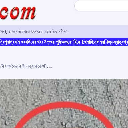
Search
ণা, ৯ আগস্ট থেকে শুরু হবে ক্ষয়ক্ষতির সমীক্ষা
্রিপুরা
প্রধান খবর
দিনের খবর
উত্তর-পূর্বাঞ্চল
দেশ
বিদেশ
খেলা
বিনোদন
বাণিজ্য
স্বাস্থ্য
প্র
তেলিয়ামুড়ায় জনসভায় যাওয়ার পথে বিজেপি সমর্থকের গাড়ি লক্ষ্য করে গুলি, উত্তেজনা এলাকায়