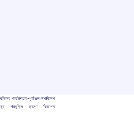
বর
দিনের খবর
উত্তর-পূর্বাঞ্চল
দেশ
বিদেশ
স্থ্য
প্রযুক্তি
ভ্রমণ
বিজ্ঞাপন