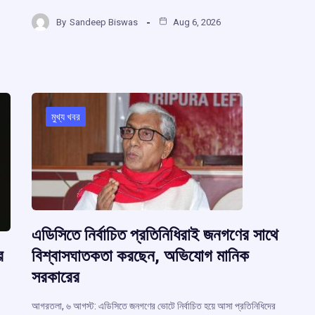
ce
at
e
e
h
b
s
a
gr
By
Sandeep Biswas
Aug 6, 2026
ar
o
A
d
a
r
e
o
p
s
m
k
p
m
মুখ্য খবর
এডিসিতে নির্বাচিত প্রতিনিধিরাই জনগণের সাথে
র
বিশ্বাসঘাতকতা করছেন, অভিযোগ মানিক
সরকারের
আগরতলা, ৬ আগস্ট: এডিসিতে জনগণের ভোটে নির্বাচিত হয়ে আসা প্রতিনিধিদের