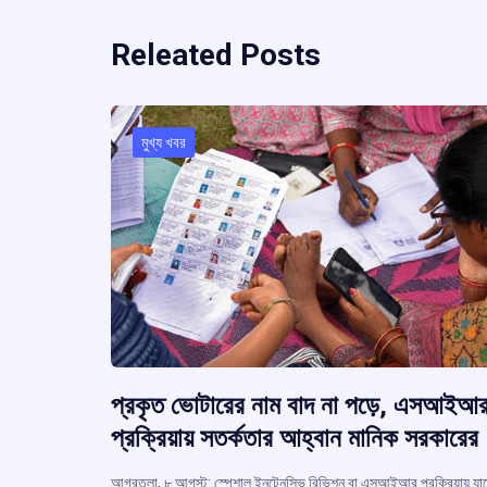
Releated Posts
মুখ্য খবর
প্রকৃত ভোটারের নাম বাদ না পড়ে, এসআইআ
প্রক্রিয়ায় সতর্কতার আহ্বান মানিক সরকারের
আগরতলা, ৮ আগস্ট: স্পেশাল ইনটেনসিভ রিভিশন বা এসআইআর প্রক্রিয়ায় যা