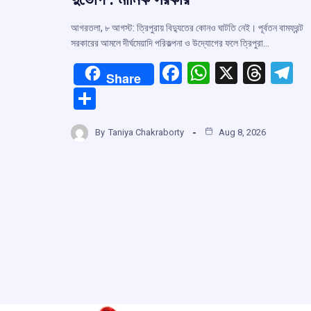
আগরতলা, ৮ আগস্ট: ত্রিপুরায় বিদ্যুতের কোনও ঘাটতি নেই। পূর্বতন বামফ্রন্ট
সরকারের আমলে দীর্ঘমেয়াদি পরিকল্পনা ও উদ্যোগের ফলে ত্রিপুরা…
F
W
X
T
T
Share
a
h
hr
el
S
ce
at
e
e
h
b
s
a
g
By
Taniya Chakraborty
Aug 8, 2026
ar
o
A
d
a
e
o
p
s
k
p