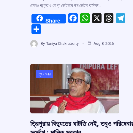
কোনও প্রকৃত ও যোগ্য ভোটারের নাম ভোটার তালিকা…
F
W
X
T
T
Share
a
h
hr
el
S
ce
at
e
e
h
b
s
a
g
By
Taniya Chakraborty
Aug 8, 2026
ar
o
A
d
a
e
o
p
s
k
p
মুখ্য খবর
ত্রিপুরায় বিদ্যুতের ঘাটতি নেই, তবুও পরিষেবায
দুর্ভোগ : মানিক সরকার