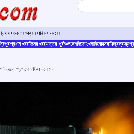
Search
রিয়ায় সতর্কতার আহ্বান মানিক সরকারের
্রিপুরা
প্রধান খবর
দিনের খবর
উত্তর-পূর্বাঞ্চল
দেশ
বিদেশ
খেলা
বিনোদন
বাণিজ্য
স্বাস্থ্য
প্র
টি থেকে গ্রেপ্তার মাফিয়া নয়ন দেব