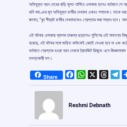
অভিযুক্ত নয়ন দেবের বাড়ি মূলত নার্সিংহ এলাকায় হলেও বর্তমানে 
গুলি কাণ্ডের মূল অভিযুক্ত রণবীর দেবনাথ এখনও পলাতক। তাকে ধরতে
জানান, “খুব শীঘ্রই রণবীর দেবনাথকেও গ্রেপ্তার করা সম্ভব হবে। আমর
এই ঘটনায় এলাকায় ব্যাপক চাঞ্চল্য ছড়ালেও পুলিশের এই সাফল্যে কিছ
হয়েছে, এই ঘটনার সঙ্গে জড়িত কাউকেই রেহাই দেওয়া হবে না এবং কঠ
বর্তমানে গ্রেপ্তার হওয়া নয়ন দেবকে ট্রানজিট রিমান্ডে এনে জিজ্ঞাস
তদন্তকারী দল।
Facebook
WhatsApp
X
Thre
T
Share
Reshmi Debnath