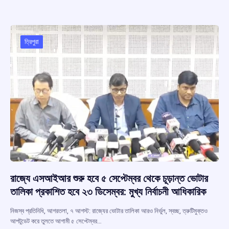
b
s
a
gr
e
o
A
d
a
o
p
s
m
ত্রিপুরা
k
p
রাজ্যে এসআইআর শুরু হবে ৫ সেপ্টেম্বর থেকে চূড়ান্ত ভোটার
তালিকা প্রকাশিত হবে ২৩ ডিসেম্বর: মুখ্য নির্বাচনী আধিকারিক
নিজস্ব প্রতিনিধি, আগরতলা, ৭ আগস্ট: রাজ্যের ভোটার তালিকা আরও নির্ভুল, স্বচ্ছ, ত্রুটিমুক্তও
আপটুডেট করে তুলতে আগামী ৫ সেপ্টেম্বর…