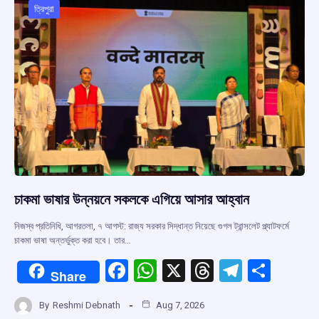
o
p
s
m
ত্রিপুরা
k
p
চাকমা ভাষার উন্নয়নে সকলকে এগিয়ে আসার আহ্বান
নিজস্ব প্রতিনিধি, আগরতলা, ৭ আগস্ট: রাজ্য সরকার সিদ্ধান্ত নিয়েছে গুগল ট্রান্সলেট প্ল্যাটফর্মে
চাকমা ভাষা অন্তর্ভুক্ত করা হবে। তার…
F
W
X
T
T
S
Share
a
h
hr
el
h
By
Reshmi Debnath
Aug 7, 2026
ce
at
e
e
ar