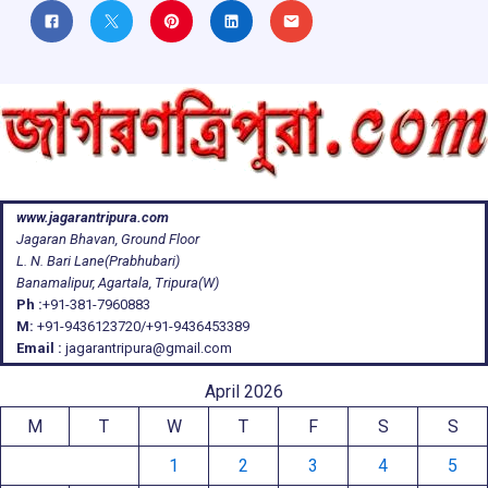
www.jagarantripura.com
Jagaran Bhavan, Ground Floor
L. N. Bari Lane(Prabhubari)
Banamalipur, Agartala, Tripura(W)
Ph :
+91-381-7960883
M:
+91-9436123720/+91-9436453389
Email :
jagarantripura@gmail.com
April 2026
M
T
W
T
F
S
S
1
2
3
4
5