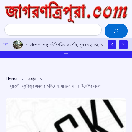
Skip
to
content
Search
বাংলাদেশে ডেঙ্গু পরিস্থিতির অবনতি, মৃত বেড়ে ৫৯, আক্রান্ত প্রায় ১৮ 
Home
ত্রিপুরা
বুরাতলী–মুহুরিপুরে হামলার অভিযোগ, সাব্রুম থানায় বিজেপির মামলা