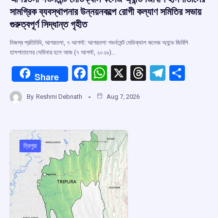
সামগ্রিক ব্যবস্থাপনার উন্নয়নকল্পে রোগী কল্যাণ সমিতির সভায়
গুরুত্বপূর্ণ সিদ্ধান্ত গৃহীত
নিজস্ব প্রতিনিধি, আগরতলা, ৭ আগস্ট: আগরতলা গভর্নমেন্ট মেডিক্যাল কলেজ অ্যান্ড জিবিপি
হাসপাতালের সেমিনার হলে আজ (৭ আগস্ট, ২০২৬)…
F
W
X
T
T
S
Share
a
h
hr
el
h
By
Reshmi Debnath
Aug 7, 2026
ce
at
e
e
ar
b
s
a
gr
e
o
A
d
a
o
p
s
m
ত্রিপুরা
k
p