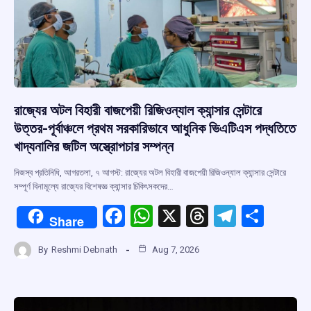
রাজ্যের অটল বিহারী বাজপেয়ী রিজিওন্যাল ক্যান্সার সেন্টারে
উত্তর-পূর্বাঞ্চলে প্রথম সরকারিভাবে আধুনিক ভিএটিএস পদ্ধতিতে
খাদ্যনালির জটিল অস্ত্রোপচার সম্পন্ন
নিজস্ব প্রতিনিধি, আগরতলা, ৭ আগস্ট: রাজ্যের অটল বিহারী বাজপেয়ী রিজিওন্যাল ক্যান্সার সেন্টারে
সম্পূর্ণ বিনামূল্যে রাজ্যের বিশেষজ্ঞ ক্যান্সার চিকিৎসকদের…
F
W
X
T
T
S
Share
a
h
hr
el
h
By
Reshmi Debnath
Aug 7, 2026
ce
at
e
e
ar
b
s
a
gr
e
o
A
d
a