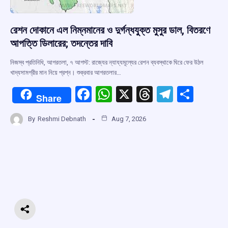
রেশন দোকানে এল নিম্নমানের ও দুর্গন্ধযুক্ত মুসুর ডাল, বিতরণে
আপত্তি ডিলারের; তদন্তের দাবি
নিজস্ব প্রতিনিধি, আগরতলা, ৭ আগস্ট: রাজ্যের ন্যায্যমূল্যের রেশন ব্যবস্থাকে ঘিরে ফের উঠল
খাদ্যসামগ্রীর মান নিয়ে প্রশ্ন। শুক্রবার আগরতলার…
F
W
X
T
T
S
Share
a
h
hr
el
h
By
Reshmi Debnath
Aug 7, 2026
ce
at
e
e
ar
b
s
a
gr
e
o
A
d
a
o
p
s
m
k
p