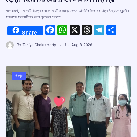
আগরতলা, ৮ আগস্ট: ত্রিপুরায় আরও ছয়টি একলব্য মডেল আবাসিক বিদ্যালয় চালুর উদ্যোগে কেন্দ্রীয়
সরকারের সহযোগিতার জন্য কৃতজ্ঞতা প্রকাশ…
F
W
X
T
T
S
Share
a
h
hr
el
h
By
Taniya Chakraborty
Aug 8, 2026
ce
at
e
e
ar
b
s
a
gr
e
o
A
d
a
o
p
s
m
ত্রিপুরা
k
p