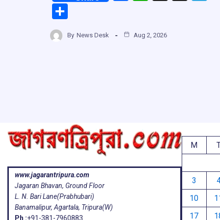
a
h
hr
el
S
ce
at
e
e
h
b
s
a
g
By
News Desk
Aug 2, 2026
ar
o
A
d
a
e
o
p
s
k
p
M
www.jagarantripura.com
3
Jagaran Bhavan, Ground Floor
L. N. Bari Lane(Prabhubari)
10
1
Banamalipur, Agartala, Tripura(W)
17
1
Ph :
+91-381-7960883