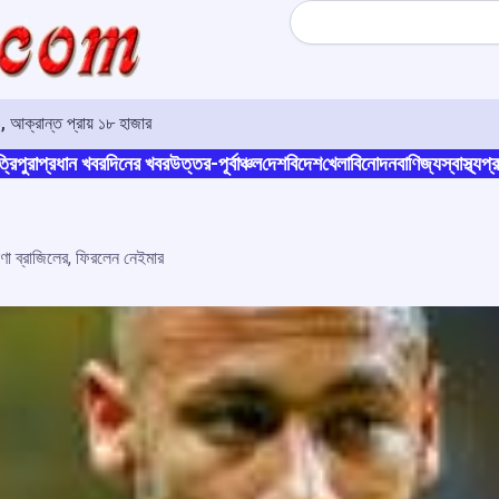
Search
, আক্রান্ত প্রায় ১৮ হাজার
্রিপুরা
প্রধান খবর
দিনের খবর
উত্তর-পূর্বাঞ্চল
দেশ
বিদেশ
খেলা
বিনোদন
বাণিজ্য
স্বাস্থ্য
প্র
োষণা ব্রাজিলের, ফিরলেন নেইমার