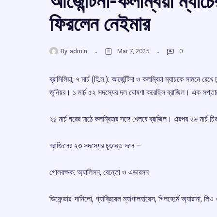
আর্জেন্টিনা-কলম্বিয়া ম্যাচ
ফিরলেন নেইমার
By
admin
Mar 7, 2025
0
ব্রাসিলিয়া, ৭ মার্চ (হি.স.): আর্জেন্টিনা ও কলম্বিয়া ম্যাচকে সামনে
জুনিয়র। ১ মার্চ ৫২ সদস্যের দল ঘোষণা করেছিল ব্রাজিল। এক সপ্তা
২১ মার্চ ঘরের মাঠে কলম্বিয়ার সঙ্গে খেলবে ব্রাজিল। এরপর ২৬ মার্চ চিরপ্
ব্রাজিলের ২৩ সদস্যের চূড়ান্ত দলে –
গোলরক্ষক: অ্যালিসন, বেন্তো ও এডারসন
ডিফেন্ডার: দানিলো, গ্যাব্রিয়েল ম্যাগালহায়েস, গিলহের্মে অ্যারানা, লিও