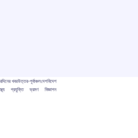
বর
দিনের খবর
উত্তর-পূর্বাঞ্চল
দেশ
বিদেশ
স্থ্য
প্রযুক্তি
ভ্রমণ
বিজ্ঞাপন