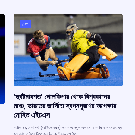
খেলা
‘দুর্ঘটনাবশত’ গোলকিপার থেকে বিশ্বকাপের
মঞ্চে, ভারতের জার্সিতে স্বপ্নপূরণের অপেক্ষায়
মোহিত এইচএস
নয়াদিল্লি, ৫ আগস্ট (আইএএনএস): একসময় স্কুল দলে গোলকিপার না থাকায় বাধ্য
হয়ে সেই দায়িত্ব নিতে হয়েছিল কর্নাটকের মোহিত…