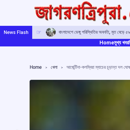
Skip
to
content
বাংলাদেশে ডেঙ্গু পরিস্থিতির অবনতি, মৃত বেড়ে ৫৯
News Flash
Home
মুখ্য খবর
ত
Home
খেলা
আর্জেন্টিনা-কলম্বিয়া ম্যাচের চূড়ান্ত দল ঘ