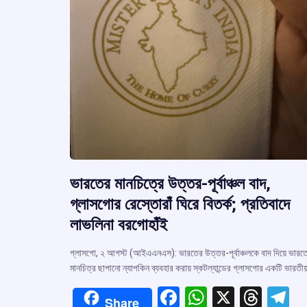
ভারতের মানচিত্রে উত্তর-পূর্বাঞ্চল বাদ,
গ্লাসগোর রেস্তোরাঁ ঘিরে বিতর্ক; প্রতিবাদে
লাভলিনা বরগোহাঁই
গ্লাসগো, ২ আগস্ট (আইএএনএস): ভারতের উত্তর-পূর্বাঞ্চলকে বাদ দিয়ে ভারত
মানচিত্র ছাপানো ন্যাপকিন ব্যবহার করায় স্কটল্যান্ডের গ্লাসগোর একটি ভারতী
F
W
X
T
T
Share