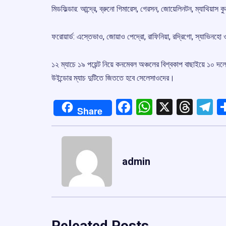
মিডফিল্ডার: আন্দ্রে, ব্রুনো গিমারেস, গেরসন, জোয়েলিনটন, ম্যাথিয়াস 
ফরোয়ার্ড: এস্তেভাও, জোয়াও পেদ্রো, রাফিনিয়া, রদ্রিগো, স্যাভিনহ
১২ ম্যাচে ১৯ পয়েন্ট নিয়ে কনমেবল অঞ্চলের বিশ্বকাপ বাছাইয়ে ১০ দলে
উইন্ডোর ম্যাচ দুটিতে জিততে হবে সেলেসাওদের।
Facebook
WhatsApp
X
Thre
T
Share
admin
Releated Posts