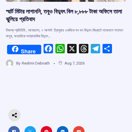
স্মার্ট মিটার লাগাননি, তবুও বিদ্যুৎ বিল ৮,৮৮৮ টাকা অফিসে তালা
ঝুলিয়ে প্রতিবাদ
নিজস্ব প্রতিনিধি , আগরতলা, ৭ আগস্ট: ত্রিপুরায় একদিকে ঘন ঘন বিদ্যুৎ বিভ্রাটে নাজেহাল সাধারণ
মানুষ, অন্যদিকে অস্বাভাবিক বিদ্যুৎ…
F
W
X
T
T
S
Share
a
h
hr
el
h
By
Reshmi Debnath
Aug 7, 2026
ce
at
e
e
ar
b
s
a
gr
e
o
A
d
a
o
p
s
m
k
p