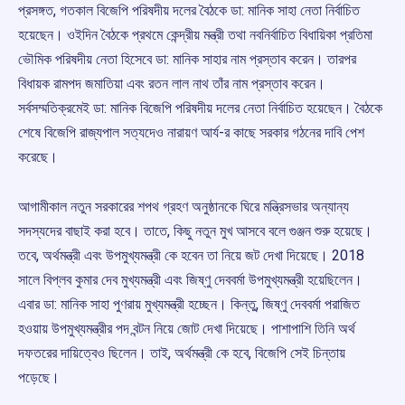
প্রসঙ্গত, গতকাল বিজেপি পরিষদীয় দলের বৈঠকে ডা: মানিক সাহা নেতা নির্বাচিত
হয়েছেন। ওইদিন বৈঠকে প্রথমে কেন্দ্রীয় মন্ত্রী তথা নবনির্বাচিত বিধায়িকা প্রতিমা
ভৌমিক পরিষদীয় নেতা হিসেবে ডা: মানিক সাহার নাম প্রস্তাব করেন। তারপর
বিধায়ক রামপদ জমাতিয়া এবং রতন লাল নাথ তাঁর নাম প্রস্তাব করেন।
সর্বসম্মতিক্রমেই ডা: মানিক বিজেপি পরিষদীয় দলের নেতা নির্বাচিত হয়েছেন। বৈঠকে
শেষে বিজেপি রাজ্যপাল সত্যদেও নারায়ণ আর্য-র কাছে সরকার গঠনের দাবি পেশ
করেছে।
আগামীকাল নতুন সরকারের শপথ গ্রহণ অনুষ্ঠানকে ঘিরে মন্ত্রিসভার অন্যান্য
সদস্যদের বাছাই করা হবে। তাতে, কিছু নতুন মুখ আসবে বলে গুঞ্জন শুরু হয়েছে।
তবে, অর্থমন্ত্রী এবং উপমুখ্যমন্ত্রী কে হবেন তা নিয়ে জট দেখা দিয়েছে। 2018
সালে বিপ্লব কুমার দেব মুখ্যমন্ত্রী এবং জিষ্ণু দেববর্মা উপমুখ্যমন্ত্রী হয়েছিলেন।
এবার ডা: মানিক সাহা পুণরায় মুখ্যমন্ত্রী হচ্ছেন। কিন্তু, জিষ্ণু দেববর্মা পরাজিত
হওয়ায় উপমুখ্যমন্ত্রীর পদ বন্টন নিয়ে জোট দেখা দিয়েছে। পাশাপাশি তিনি অর্থ
দফতরের দায়িত্বেও ছিলেন। তাই, অর্থমন্ত্রী কে হবে, বিজেপি সেই চিন্তায়
পড়েছে।