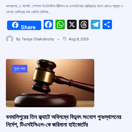
আগরতলা, ৮ আগস্ট: স্পেশাল ইনটেনসিভ রিভিশন বা এসআইআর প্রক্রিয়ায় যাতে কোনও প্রকৃত ও
যোগ্য ভোটারের নাম ভোটার তালিকা…
F
W
X
T
T
S
Share
a
h
hr
el
h
By
Taniya Chakraborty
Aug 8, 2026
ce
at
e
e
ar
b
s
a
gr
e
o
A
d
a
o
p
s
m
মুখ্য খবর
k
p
বনমালিপুরের তিন ফ্ল্যাটে অবিলম্বে বিদ্যুৎ সংযোগ পুনঃস্থাপনের
নির্দেশ, টিএসইসিএল-কে জরিমানা হাইকোর্টের