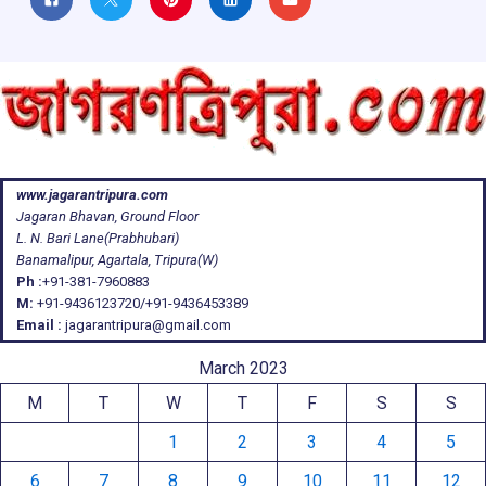
www.jagarantripura.com
Jagaran Bhavan, Ground Floor
L. N. Bari Lane(Prabhubari)
Banamalipur, Agartala, Tripura(W)
Ph :
+91-381-7960883
M:
+91-9436123720/+91-9436453389
Email :
jagarantripura@gmail.com
March 2023
M
T
W
T
F
S
S
1
2
3
4
5
6
7
8
9
10
11
12