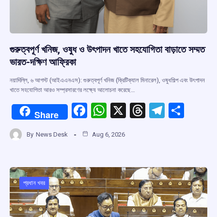
গুরুত্বপূর্ণ খনিজ, ওষুধ ও উৎপাদন খাতে সহযোগিতা বাড়াতে সম্মত
ভারত-দক্ষিণ আফ্রিকা
নয়াদিল্লি, ৬ আগস্ট (আইএএনএস): গুরুত্বপূর্ণ খনিজ (ক্রিটিক্যাল মিনারেল), ওষুধশিল্প এবং উৎপাদন
খাতে সহযোগিতা আরও সম্প্রসারণের লক্ষ্যে আলোচনা করেছে…
F
W
X
T
T
S
Share
a
h
hr
el
h
By
News Desk
Aug 6, 2026
ce
at
e
e
ar
b
s
a
gr
e
o
A
d
a
o
p
s
m
প্রধান খবর
k
p