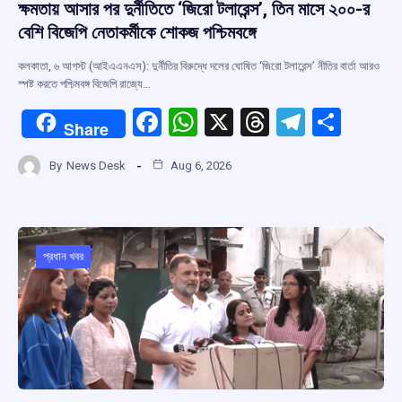
ক্ষমতায় আসার পর দুর্নীতিতে ‘জিরো টলারেন্স’, তিন মাসে ২০০-র
বেশি বিজেপি নেতাকর্মীকে শোকজ পশ্চিমবঙ্গে
কলকাতা, ৬ আগস্ট (আইএএনএস): দুর্নীতির বিরুদ্ধে দলের ঘোষিত ‘জিরো টলারেন্স’ নীতির বার্তা আরও
স্পষ্ট করতে পশ্চিমবঙ্গ বিজেপি রাজ্যে…
F
W
X
T
T
S
Share
a
h
hr
el
h
By
News Desk
Aug 6, 2026
ce
at
e
e
ar
b
s
a
gr
e
o
A
d
a
o
p
s
m
প্রধান খবর
k
p