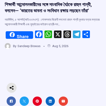
শিক্ষার্থী আন্দোলনকারীদের সঙ্গে সাংবাদিক বৈঠকে রাহুল গান্ধী,
বললেন— ‘ভারতের ভাবনা ও সংবিধান রক্ষায় লড়ছেন তাঁরা’
নয়াদিল্লি, ৫ আগস্ট(আইএএনএস) : লোকসভার বিরোধী দলনেতা রাহুল গান্ধী বুধবার যন্তর মন্তরের
আন্দোলনকারী শিক্ষার্থী এবং মুম্বইয়ের ভাইরাল ছাত্রী-সহ…
F
W
X
T
T
S
Share
a
h
hr
el
h
By
Sandeep Biswas
Aug 5, 2026
ce
at
e
e
ar
b
s
a
gr
e
o
A
d
a
o
p
s
m
k
p