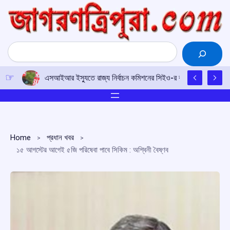
Skip
to
content
Search
এসআইআর ইস্যুতে রাজ্য নির্বাচন কমিশনের সিইও-র কাছে আইপিএফটির ড
Home
প্রধান খবর
১৫ আগস্টের আগেই ৫জি পরিষেবা পাবে সিকিম : অশ্বিনী বৈষ্ণব