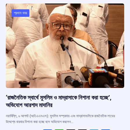
o
A
d
a
o
p
s
m
প্রধান খবর
k
p
‘রাজনৈতিক স্বার্থে মুসলিম ও মাদ্রাসাকে নিশানা করা হচ্ছে’,
অভিযোগ আরশাদ মাদানির
নয়াদিল্লি, ৬ আগস্ট (আইএএনএস): মুসলিম সম্প্রদায় এবং মাদ্রাসাগুলিকে রাজনৈতিক লাভের
উদ্দেশ্যে বারবার নিশানা করা হচ্ছে বলে অভিযোগ করলেন…