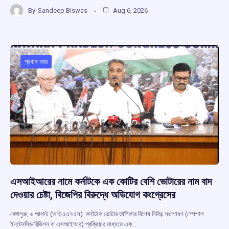
a
h
hr
el
h
By
Sandeep Biswas
Aug 6, 2026
ce
at
e
e
ar
b
s
a
gr
e
o
A
d
a
o
p
s
m
প্রধান খবর
k
p
এসআইআরের নামে কর্নাটকে এক কোটির বেশি ভোটারের নাম বাদ
দেওয়ার চেষ্টা, বিজেপির বিরুদ্ধে অভিযোগ কংগ্রেসের
বেঙ্গালুরু, ৬ আগস্ট (আইএএনএস): কর্নাটকে ভোটার তালিকার বিশেষ নিবিড় সংশোধন (স্পেশাল
ইনটেনসিভ রিভিশন বা এসআইআর) প্রক্রিয়ার মাধ্যমে এক…