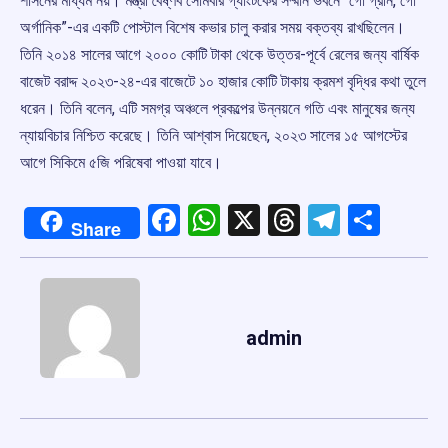
শাসনের মাধ্যম নয়। মন্ত্রী বৈষ্ণব সোমবার গ্যাংটকের সম্মান ভবনে “গো গ্রীন, গো
অর্গানিক”-এর একটি পোস্টাল বিশেষ কভার চালু করার সময় বক্তব্য রাখছিলেন।
তিনি ২০১৪ সালের আগে ২০০০ কোটি টাকা থেকে উত্তর-পূর্বে রেলের জন্য বার্ষিক
বাজেট বরাদ্দ ২০২৩-২৪-এর বাজেটে ১০ হাজার কোটি টাকায় ক্রমশ বৃদ্ধির কথা তুলে
ধরেন। তিনি বলেন, এটি সমগ্র অঞ্চলে প্রকল্পের উন্নয়নে গতি এবং মানুষের জন্য
ন্যায়বিচার নিশ্চিত করেছে। তিনি আশ্বাস দিয়েছেন, ২০২৩ সালের ১৫ আগস্টের
আগে সিকিমে ৫জি পরিষেবা পাওয়া যাবে।
Facebook
WhatsApp
X
Threads
Telegr
Shar
Share
admin