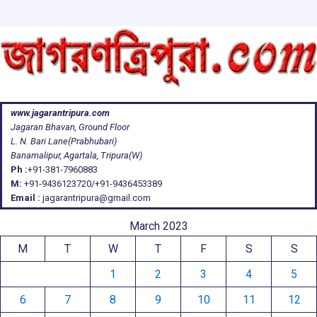
www.jagarantripura.com
Jagaran Bhavan, Ground Floor
L. N. Bari Lane(Prabhubari)
Banamalipur, Agartala, Tripura(W)
Ph :
+91-381-7960883
M:
+91-9436123720/+91-9436453389
Email :
jagarantripura@gmail.com
March 2023
M
T
W
T
F
S
S
1
2
3
4
5
6
7
8
9
10
11
12