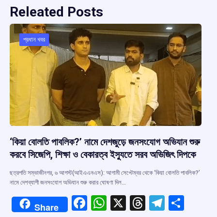
Releated Posts
প্রধান খবর
‘কিয়া বোলতি পাবলিক?’ নামে দেশজুড়ে জনসংযোগ অভিযান শুরু
করবে সিজেপি, শিক্ষা ও বেকারত্ব ইস্যুতে সরব অভিজিৎ দিপকে
ছত্রপতি সম্ভাজীনগর, ৬ আগস্ট(আইএএনএস): আগামী সেপ্টেম্বর থেকে ‘কিয়া বোলতি পাবলিক?’
নামে দেশব্যাপী জনসংযোগ অভিযান শুরু করার ঘোষণা দিল…
F
W
X
T
T
S
Share