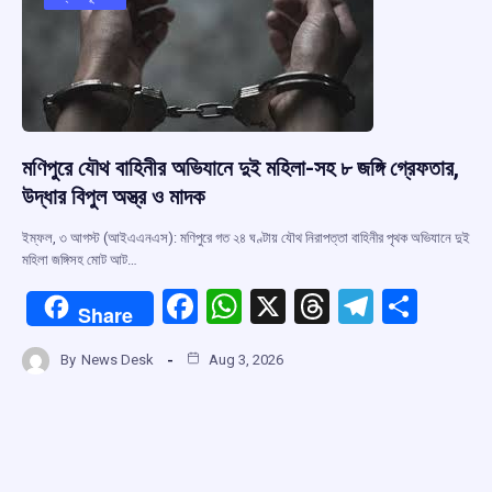
o
p
s
m
k
p
মণিপুরে যৌথ বাহিনীর অভিযানে দুই মহিলা-সহ ৮ জঙ্গি গ্রেফতার,
উদ্ধার বিপুল অস্ত্র ও মাদক
ইম্ফল, ৩ আগস্ট (আইএএনএস): মণিপুরে গত ২৪ ঘণ্টায় যৌথ নিরাপত্তা বাহিনীর পৃথক অভিযানে দুই
মহিলা জঙ্গিসহ মোট আট…
F
W
X
T
T
S
Share
a
h
hr
el
h
By
News Desk
Aug 3, 2026
ce
at
e
e
ar
b
s
a
gr
e
o
A
d
a
o
p
s
m