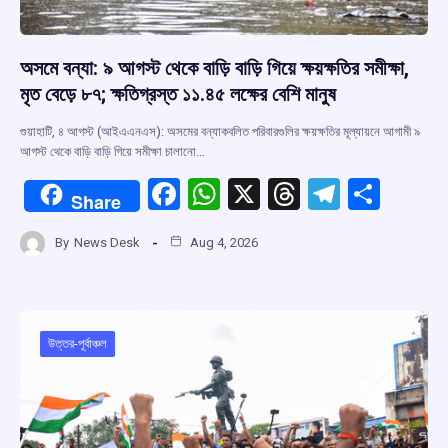
অসমে বন্যা: ৯ আগস্ট থেকে বাড়ি বাড়ি গিয়ে ক্ষয়ক্ষতির সমীক্ষা,
মৃত বেড়ে ৮৭; ক্ষতিগ্রস্ত ১১.৪৫ লক্ষের বেশি মানুষ
গুয়াহাটি, ৪ আগস্ট (আইএএনএস): অসমের বন্যাকবলিত পরিবারগুলির ক্ষয়ক্ষতির মূল্যায়নে আগামী ৯
আগস্ট থেকে বাড়ি বাড়ি গিয়ে সমীক্ষা চালানো…
F
W
X
T
T
S
Share
a
h
hr
el
h
By
News Desk
Aug 4, 2026
ce
at
e
e
ar
b
s
a
gr
e
o
A
d
a
o
p
s
m
উত্তর-পূর্বাঞ্চল
k
p