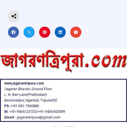
k
p
www.jagarantripura.com
Jagaran Bhavan, Ground Floor
L. N. Bari Lane(Prabhubari)
Banamalipur, Agartala, Tripura(W)
Ph :
+91-381-7960883
M:
+91-9436123720/+91-9436453389
Email :
jagarantripura@gmail.com