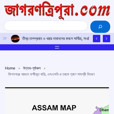
Skip
to
content
Search
তীব্র তাপপ্রবাহ ও খরায় দাবানলের কবলে সার্বিয়া, সংরক্ষিত বনাঞ্চলের ৩০০ 
Home
উত্তর-পূর্বাঞ্চল
কিশনগঞ্জে আগুনে ভস্মীভূত বাড়ি, এসএসবি-র তরফে ত্রাণ সামগ্রী বিতরণ