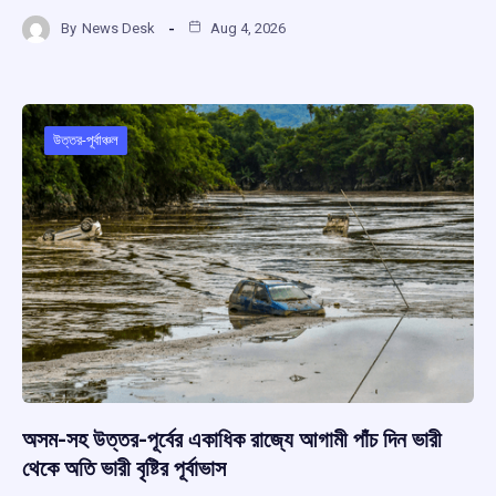
a
h
hr
el
h
By
News Desk
Aug 4, 2026
ce
at
e
e
ar
b
s
a
gr
e
o
A
d
a
o
p
s
m
উত্তর-পূর্বাঞ্চল
k
p
অসম-সহ উত্তর-পূর্বের একাধিক রাজ্যে আগামী পাঁচ দিন ভারী
থেকে অতি ভারী বৃষ্টির পূর্বাভাস