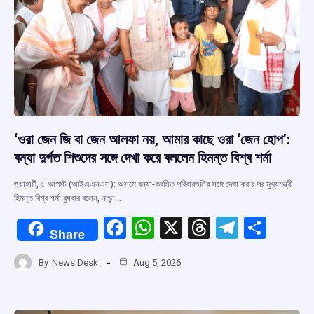
‘ওরা জেন জি বা জেন আলফা নয়, আমার কাছে ওরা ‘জেন হোপ’:
বন্যা দুর্গত শিশুদের সঙ্গে দেখা করে বললেন হিমন্ত বিশ্ব শর্মা
গুয়াহাটি, ৫ আগস্ট (আইএএনএস): অসমে বন্যা-কবলিত পরিবারগুলির সঙ্গে দেখা করার পর মুখ্যমন্ত্রী
হিমন্ত বিশ্ব শর্মা বুধবার বলেন, নতুন…
F
W
X
T
T
S
Share
a
h
hr
el
h
By
News Desk
Aug 5, 2026
ce
at
e
e
ar
b
s
a
gr
e