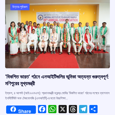
o
A
d
a
o
p
s
m
উত্তর-পূর্বাঞ্চল
k
p
‘বিকশিত ভারত’ গঠনে এনআইটিগুলির ভূমিকা অত্যন্ত গুরুত্বপূর্ণ:
মণিপুরের মুখ্যমন্ত্রী
ইম্ফল, ৪ আগস্ট (আইএএনএস): প্রধানমন্ত্রী নরেন্দ্র মোদির ‘বিকশিত ভারত’ গঠনের লক্ষ্যে ন্যাশনাল
ইনস্টিটিউট অফ টেকনোলজি (এনআইটি)-র মতো উচ্চশিক্ষা…
F
W
X
T
T
S
Share