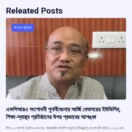
Releated Posts
উত্তর-পূর্বাঞ্চল
এফসিআরএ সংশোধনী পুনর্বিবেচনার আর্জি মেঘালয়ের ইউডিপির,
শিক্ষা-স্বাস্থ্য প্রতিষ্ঠানের উপর প্রভাবের আশঙ্কা
শিলং, ৫ আগস্ট (আইএএনএস): প্রস্তাবিত বিদেশি অনুদান (নিয়ন্ত্রণ) সংশোধনী আইন, ২০২৬ এবং