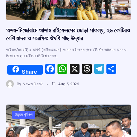
অসম-মিজোরামে আসাম রাইফেলসের জোড়া সাফল্য, ২৬ কোটিরও
বেশি মাদক ও সংরক্ষিত ঔষধি গাছ উদ্ধার
আইজল/গুয়াহাটি, ৫ আগস্ট (আইএএনএস): আসাম রাইফেলস পৃথক দুটি যৌথ অভিযানে অসম ও
মিজোরামে ২৬ কোটিরও বেশি টাকার মাদক…
F
W
X
T
T
S
Share
a
h
hr
el
h
By
News Desk
Aug 5, 2026
ce
at
e
e
ar
b
s
a
gr
e
o
A
d
a
o
p
s
m
উত্তর-পূর্বাঞ্চল
k
p