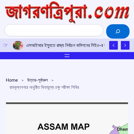
Skip
to
content
Search
এসআইআর ইস্যুতে রাজ্য নির্বাচন কমিশনের সিইও-র কাছে আইপিএফটির ড
Home
উত্তর-পূর্বাঞ্চল
রামকৃষ্ণনগরে অনুষ্ঠিত বিনামূল্যে চক্ষু পরীক্ষা শিবির