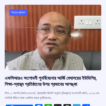
o
A
d
a
o
p
s
m
উত্তর-পূর্বাঞ্চল
k
p
এফসিআরএ সংশোধনী পুনর্বিবেচনার আর্জি মেঘালয়ের ইউডিপির,
শিক্ষা-স্বাস্থ্য প্রতিষ্ঠানের উপর প্রভাবের আশঙ্কা
শিলং, ৫ আগস্ট (আইএএনএস): প্রস্তাবিত বিদেশি অনুদান (নিয়ন্ত্রণ) সংশোধনী আইন, ২০২৬ এবং
সংশ্লিষ্ট বিধিতে থাকা একাধিক ধারার পুনর্বিবেচনার…