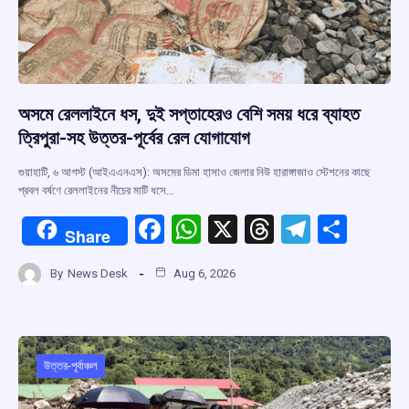
অসমে রেললাইনে ধস, দুই সপ্তাহেরও বেশি সময় ধরে ব্যাহত
ত্রিপুরা-সহ উত্তর-পূর্বের রেল যোগাযোগ
গুয়াহাটি, ৬ আগস্ট (আইএএনএস): অসমের ডিমা হাসাও জেলার নিউ হারাঙ্গাজাও স্টেশনের কাছে
প্রবল বর্ষণে রেললাইনের নীচের মাটি ধসে…
F
W
X
T
T
S
Share
a
h
hr
el
h
By
News Desk
Aug 6, 2026
ce
at
e
e
ar
b
s
a
gr
e
o
A
d
a
o
p
s
m
উত্তর-পূর্বাঞ্চল
k
p