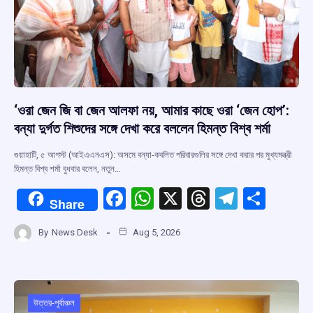
‘ওরা জেন জি বা জেন আলফা নয়, আমার কাছে ওরা ‘জেন হোপ’:
বন্যা দুর্গত শিশুদের সঙ্গে দেখা করে বললেন হিমন্ত বিশ্ব শর্মা
গুয়াহাটি, ৫ আগস্ট (আইএএনএস): অসমে বন্যা-কবলিত পরিবারগুলির সঙ্গে দেখা করার পর মুখ্যমন্ত্রী
হিমন্ত বিশ্ব শর্মা বুধবার বলেন, নতুন…
F
W
X
T
T
S
Share
a
h
hr
el
h
By
News Desk
Aug 5, 2026
ce
at
e
e
ar
b
s
a
gr
e
o
A
d
a
o
p
s
m
উত্তর-পূর্বাঞ্চল