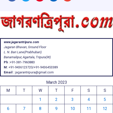
www.jagarantripura.com
Jagaran Bhavan, Ground Floor
L. N. Bari Lane(Prabhubari)
Banamalipur, Agartala, Tripura(W)
Ph :
+91-381-7960883
M:
+91-9436123720/+91-9436453389
Email :
jagarantripura@gmail.com
March 2023
M
T
W
T
F
S
S
1
2
3
4
5
6
7
8
9
10
11
12