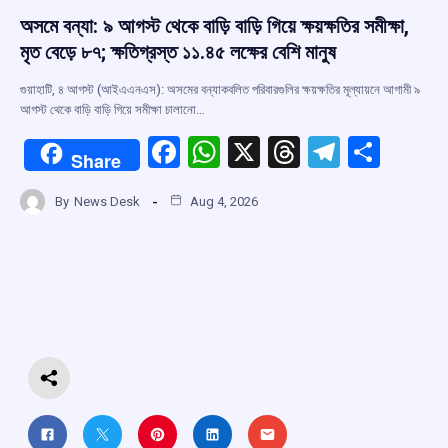
অসমে বন্যা: ৯ আগস্ট থেকে বাড়ি বাড়ি গিয়ে ক্ষয়ক্ষতির সমীক্ষা,
মৃত বেড়ে ৮৭; ক্ষতিগ্রস্ত ১১.৪৫ লক্ষের বেশি মানুষ
গুয়াহাটি, ৪ আগস্ট (আইএএনএস): অসমের বন্যাকবলিত পরিবারগুলির ক্ষয়ক্ষতির মূল্যায়নে আগামী ৯
আগস্ট থেকে বাড়ি বাড়ি গিয়ে সমীক্ষা চালানো…
F
W
X
T
T
S
Share
a
h
hr
el
h
By
News Desk
Aug 4, 2026
ce
at
e
e
ar
b
s
a
gr
e
o
A
d
a
o
p
s
m
k
p