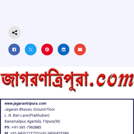
o
A
d
a
o
p
s
m
k
p
www.jagarantripura.com
Jagaran Bhavan, Ground Floor
L. N. Bari Lane(Prabhubari)
Banamalipur, Agartala, Tripura(W)
Ph :
+91-381-7960883
M:
+91-9436123720/+91-9436453389