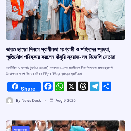
ভারত ছাড়ো দিবসে স্বাধীনতা সংগ্রামী ও শহিদদের শ্রদ্ধা,
স্মৃতিসৌধ পরিষ্কার করলেন বাঁসুরি স্বরাজ-সহ বিজেপি নেতারা
নয়াদিল্লি, ৯ আগস্ট (আইএএনএস): ভারতের ৮০তম স্বাধীনতা দিবস উপলক্ষে সপ্তাহব্যাপী
উদযাপনের অংশ হিসেবে রবিবার দিল্লির বিভিন্ন প্রান্তে স্বাধীনতা…
F
W
X
T
T
S
Share
a
h
hr
el
h
By
News Desk
Aug 9, 2026
ce
at
e
e
ar
b
s
a
gr
e
o
A
d
a
প্রধান খবর