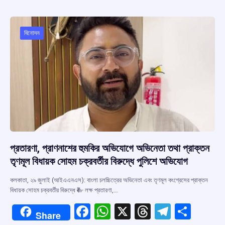
b
s
a
gr
e
o
A
d
a
o
p
s
m
বিনোদন
k
p
প্রতারণা, প্রাণনাশের হুমকির অভিযোগে অভিনেতা তথা প্রাক্তন
তৃণমূল বিধায়ক সোহম চক্রবর্তীর বিরুদ্ধে পুলিশে অভিযোগ
কলকাতা, ২৯ জুলাই (আইএএনএস): বাংলা চলচ্চিত্রের অভিনেতা এবং তৃণমূল কংগ্রেসের প্রাক্তন
বিধায়ক সোহম চক্রবর্তীর বিরুদ্ধে ₹৬৮ লক্ষ প্রতারণা,…
F
W
X
T
T
S
Share