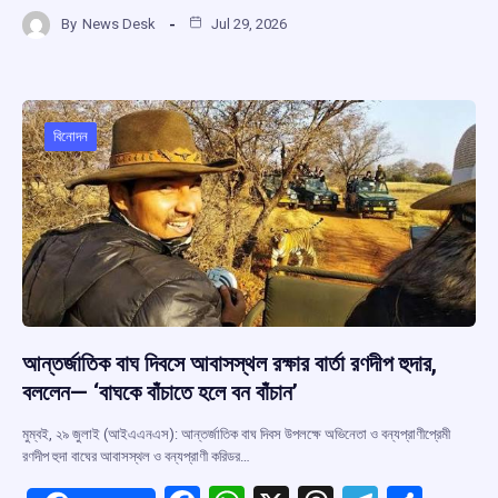
a
h
hr
el
h
By
News Desk
Jul 29, 2026
ce
at
e
e
ar
b
s
a
gr
e
o
A
d
a
o
p
s
m
বিনোদন
k
p
আন্তর্জাতিক বাঘ দিবসে আবাসস্থল রক্ষার বার্তা রণদীপ হুদার,
বললেন— ‘বাঘকে বাঁচাতে হলে বন বাঁচান’
মুম্বই, ২৯ জুলাই (আইএএনএস): আন্তর্জাতিক বাঘ দিবস উপলক্ষে অভিনেতা ও বন্যপ্রাণীপ্রেমী
রণদীপ হুদা বাঘের আবাসস্থল ও বন্যপ্রাণী করিডর…