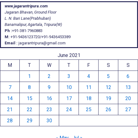
www.jagarantripura.com
Jagaran Bhavan, Ground Floor
L. N. Bari Lane(Prabhubari)
Banamalipur, Agartala, Tripura(W)
Ph :
+91-381-7960883
M:
+91-9436123720/+91-9436453389
Email :
jagarantripura@gmail.com
June 2021
M
T
W
T
F
S
S
1
2
3
4
5
6
7
8
9
10
11
12
13
14
15
16
17
18
19
20
21
22
23
24
25
26
27
28
29
30
« May
Jul »