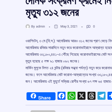
দৈনিক সংক্রমণ ক্রমেই নি
মৃত্যু ৩১২ জনের
By
admin
May 3, 2021
0
ওয়াশিংটন, ৩ মে (হি.স.): আমেরিকায় আরও ৩১২ জনের প্রাণ কেড়ে ন
আমেরিকায় রবিবার সারাদিনে নতুন করে করোনাভাইরাসে আক্রান্ত হয়ে
আমেরিকায় ৩৩,১৮০,৪৪১-এ পৌঁছে গিয়েছে করোনাভাইরাসের মোট সংক্রমণ
মৃত্যু হয়েছে ৫ লক্ষ ৯১ হাজার ০৬২ জনের।
মার্কিন মুলুকে বিগত ২৪ ঘন্টায় (রবিবার সন্ধ্যা পর্যন্ত) নতুন করে 
জনের। ফলে আমেরিকায় মোট করোনা-আক্রান্তের সংখ্যা ৩৩,১৮০,৪৪১-
জন। আমেরিকায় এই মুহূর্তে সক্রিয় রোগীর সংখ্যা ৬৭ লক্ষ ৬৫ হাজ
Facebook
WhatsApp
X
Thre
T
Share