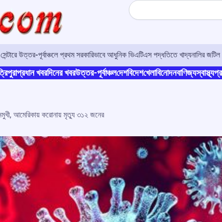
Search
র সেন্টারে উত্তর-পূর্বাঞ্চলে প্রথম সরকারিভাবে আধুনিক ভিএটিএস পদ্ধতিতে খাদ্যনালির জটিল 
্রিপুরা
প্রধান খবর
দিনের খবর
উত্তর-পূর্বাঞ্চল
দেশ
বিদেশ
খেলা
বিনোদন
বাণিজ্য
স্বাস্থ্য
প্র
নমুখী, আমেরিকায় করোনায় মৃত্যু ৩১২ জনের