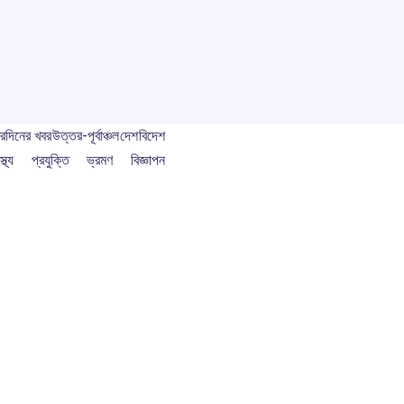
বর
দিনের খবর
উত্তর-পূর্বাঞ্চল
দেশ
বিদেশ
স্থ্য
প্রযুক্তি
ভ্রমণ
বিজ্ঞাপন