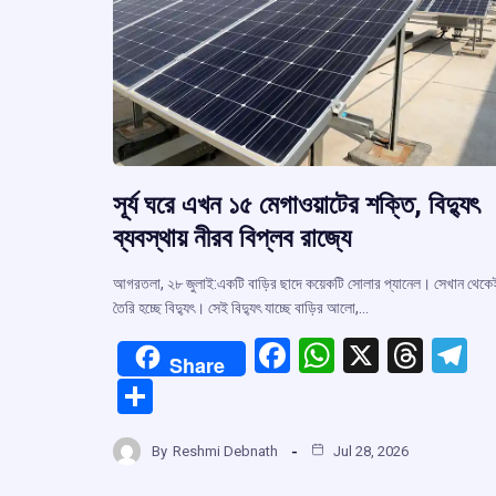
সূর্য ঘরে এখন ১৫ মেগাওয়াটের শক্তি, বিদ্যুৎ
ব্যবস্থায় নীরব বিপ্লব রাজ্যে
আগরতলা, ২৮ জুলাই:একটি বাড়ির ছাদে কয়েকটি সোলার প্যানেল। সেখান থেকে
তৈরি হচ্ছে বিদ্যুৎ। সেই বিদ্যুৎ যাচ্ছে বাড়ির আলো,…
F
W
X
T
T
Share
a
h
hr
el
S
ce
at
e
e
h
b
s
a
g
By
Reshmi Debnath
Jul 28, 2026
ar