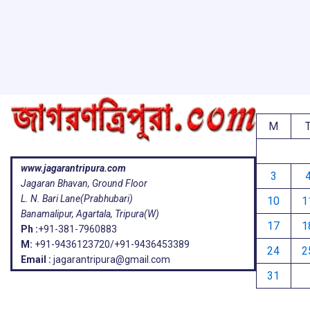
o
A
d
a
e
o
p
s
k
p
M
www.jagarantripura.com
3
Jagaran Bhavan, Ground Floor
L. N. Bari Lane(Prabhubari)
10
1
Banamalipur, Agartala, Tripura(W)
17
1
Ph :
+91-381-7960883
M:
+91-9436123720/+91-9436453389
24
2
Email :
jagarantripura@gmail.com
31