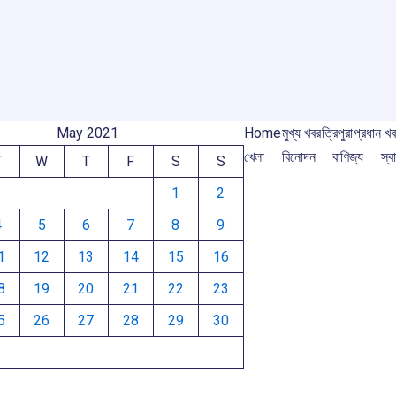
e
o
p
s
m
m
k
p
May 2021
Home
মুখ্য খবর
ত্রিপুরা
প্রধান খ
খেলা
বিনোদন
বাণিজ্য
স্বা
T
W
T
F
S
S
1
2
4
5
6
7
8
9
1
12
13
14
15
16
8
19
20
21
22
23
5
26
27
28
29
30