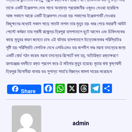
তাকে একটি ইঞ্জেকশন দেন৷ সাথে অন্যান্য প্রয়োজনীয় ওষুধও দেওয়া হয়েছিল৷
আজ সকালে আরো একটি ইঞ্জেকশন দেওয়া হয়৷ সকালের ইঞ্জেকশনটি দেওয়ার
কিছুক্ষনের মধ্যেই সকাল সাড়ে সাতটা নাগাদ তার মৃত্যু হয়৷ খবর পেয়ে মহারাণী আউট
পোস্টে কর্মরত তার স্বামী রাজেন্দ্র ত্রিপুরা হাসপাতালে ছুটে আসেন এবং চিকিৎসকের
কাছে মৃত্যুর কারণ জানতে চান৷ এই ঘটনায় হাসপাতালে উত্তেজনাকর পরিস্থিতির
সৃষ্টি হয়৷ পরিস্থিতি বেগতিক দেখে এসডিএমও ডাঃ জগদীশ নমঃ ময়না তদন্তের জন্য
একটি বোর্ড গঠন করেন৷ ময়না তদন্তের রিপোর্টে বলা হয়, অতিরিক্ত রক্তক্ষরণে
হৃদযন্ত্রের ধমনীতে রক্ত প্রবেশ করে ঐ মহিলার মৃত্যু হয়েছে৷ মৃতার বাবা কৃষ্ণবাদী
ত্রিপুরা বিলোনীয়া থানায় ডাঃ সুশান্ত সাহা’র বিরুদ্ধে মামলা দায়ের করেছেন৷
Facebook
WhatsApp
X
Threads
Telegr
Shar
Share
admin