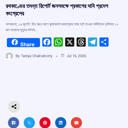
রথকাণ্ডের তদন্ত রিপোর্ট জনসমক্ষে প্রকাশের দাবি প্রদেশ
কংগ্রেসের
আগরতলা, ১৬ জুলাই: তিন বছর আগে কুমারঘাটে রথযাত্রার সময় ঘটে যাওয়া মর্মান্তিক দুর্ঘটনায় ১০
জন ভক্তের মৃত্যুর ঘটনায়…
F
W
X
T
T
S
Share
a
h
hr
el
h
By
Taniya Chakraborty
Jul 16, 2026
ce
at
e
e
ar
b
s
a
gr
e
o
A
d
a
o
p
s
m
k
p