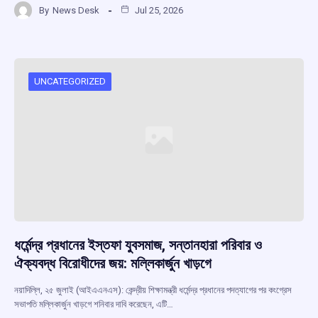
By
News Desk
Jul 25, 2026
ce
at
e
e
ar
b
s
a
gr
e
o
A
d
a
o
p
s
m
UNCATEGORIZED
k
p
ধর্মেন্দ্র প্রধানের ইস্তফা যুবসমাজ, সন্তানহারা পরিবার ও
ঐক্যবদ্ধ বিরোধীদের জয়: মল্লিকার্জুন খাড়গে
নয়াদিল্লি, ২৫ জুলাই (আইএএনএস): কেন্দ্রীয় শিক্ষামন্ত্রী ধর্মেন্দ্র প্রধানের পদত্যাগের পর কংগ্রেস
সভাপতি মল্লিকার্জুন খাড়গে শনিবার দাবি করেছেন, এটি…