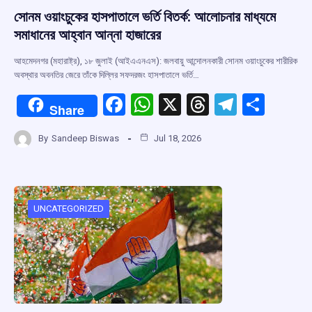
সোনম ওয়াংচুকের হাসপাতালে ভর্তি বিতর্ক: আলোচনার মাধ্যমে
সমাধানের আহ্বান আন্না হাজারের
আহমেদনগর (মহারাষ্ট্র), ১৮ জুলাই (আইএএনএস): জলবায়ু আন্দোলনকারী সোনম ওয়াংচুকের শারীরিক
অবস্থার অবনতির জেরে তাঁকে দিল্লির সফদরজং হাসপাতালে ভর্তি…
F
W
X
T
T
S
Share
a
h
hr
el
h
By
Sandeep Biswas
Jul 18, 2026
ce
at
e
e
ar
b
s
a
gr
e
o
A
d
a
o
p
s
m
UNCATEGORIZED
k
p