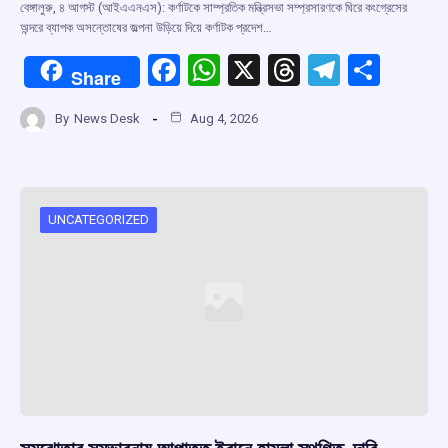
বেঙ্গালুরু, ৪ আগস্ট (আইএএনএস): কর্ণাটকে সাম্প্রতিক মন্ত্রিসভা সম্প্রসারণকে ঘিরে কংগ্রেসের
অন্দরে ব্যাপক অসন্তোষের জল্পনা উড়িয়ে দিয়ে কর্ণাটক প্রদেশ…
F
W
X
T
T
S
Share
a
h
hr
el
h
By
News Desk
Aug 4, 2026
ce
at
e
e
ar
b
s
a
gr
e
o
A
d
a
o
p
s
m
UNCATEGORIZED
k
p