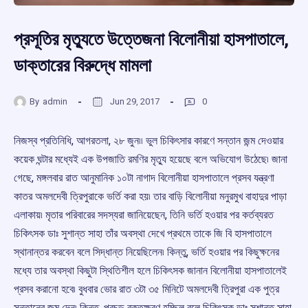
প্রসূতির মৃত্যুতে উত্তেজনা বিলোনীয়া হাসপাতালে,
ডাক্তারের বিরুদ্ধে মামলা
By
admin
Jun 29, 2017
0
নিজস্ব প্রতিনিধি, আগরতলা, ২৮ জুন৷৷ ভুল চিকিৎসার কারণে সন্তান জন্ম দেওয়ার
কয়েক ঘন্টার মধ্যেই এক উপজাতি রমণির মৃত্যু হয়েছে বলে অভিযোগ উঠেছে৷ জানা
গেছে, মঙ্গলবার রাত আনুমানিক ১০টা নাগাদ বিলোনীয়া হাসপাতালে প্রসব যন্ত্রণা
কাতর অমলদেবী ত্রিপুরাকে ভর্তি করা হয়৷ তার বাড়ি বিলোনীয়া মনুরমুখ বাহাদুর পাড়া
এলাকায়৷ মৃতার পরিবারের সদস্যরা জানিয়েছেন, তিনি ভর্তি হওয়ার পর কর্তব্যরত
চিকিৎসক ডাঃ সুশান্ত সাহা তাঁর অবস্থা দেখে প্রথমে তাকে জি বি হাসপাতালে
স্থানান্তর করবেন বলে সিদ্ধান্ত নিয়েছিলেন৷ কিন্তু, ভর্তি হওয়ার পর কিছুক্ষনের
মধ্যে তার অবস্থা কিছুটা স্থিতিশীল হলে চিকিৎসক জানান বিলোনীয়া হাসপাতালেই
প্রসব করানো হবে৷ বুধবার ভোর রাত ৩টা ৩৫ মিনিটে অমলদেবী ত্রিপুরা এক পুত্র
সন্তানের জন্ম দেন৷ কিন্তু, প্রচন্ড রক্তক্ষরণ হচ্ছিল বলে চিকিৎসক ডাঃ সুশান্ত সাহা