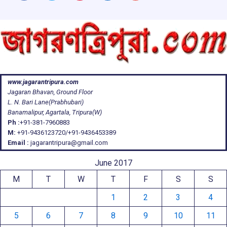
www.jagarantripura.com
Jagaran Bhavan, Ground Floor
L. N. Bari Lane(Prabhubari)
Banamalipur, Agartala, Tripura(W)
Ph :
+91-381-7960883
M:
+91-9436123720/+91-9436453389
Email :
jagarantripura@gmail.com
June 2017
M
T
W
T
F
S
S
1
2
3
4
5
6
7
8
9
10
11