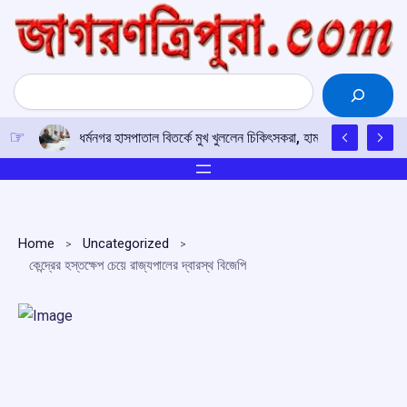
Skip
to
content
Search
ধর্মনগর হাসপাতাল বিতর্কে মুখ খুললেন চিকিৎসকরা, হামলার অভিযোগে
Home
Uncategorized
কেন্দ্রের হস্তক্ষেপ চেয়ে রাজ্যপালের দ্বারস্থ বিজেপি