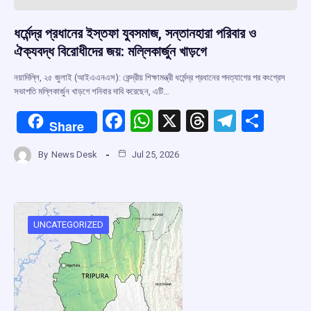
ধর্মেন্দ্র প্রধানের ইস্তফা যুবসমাজ, সন্তানহারা পরিবার ও
ঐক্যবদ্ধ বিরোধীদের জয়: মল্লিকার্জুন খাড়গে
নয়াদিল্লি, ২৫ জুলাই (আইএএনএস): কেন্দ্রীয় শিক্ষামন্ত্রী ধর্মেন্দ্র প্রধানের পদত্যাগের পর কংগ্রেস
সভাপতি মল্লিকার্জুন খাড়গে শনিবার দাবি করেছেন, এটি…
F
W
X
T
T
S
Share
a
h
hr
el
h
By
News Desk
Jul 25, 2026
ce
at
e
e
ar
b
s
a
gr
e
o
A
d
a
o
p
s
m
UNCATEGORIZED
k
p