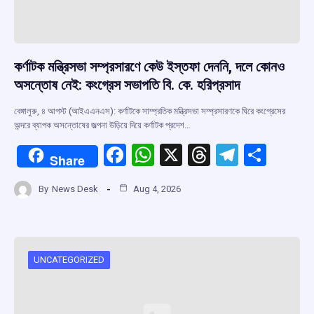
কর্ণাটক মন্ত্রিসভা সম্প্রসারণে কেউ ইস্তফা দেননি, দলে কোনও
অসন্তোষ নেই: কংগ্রেস সভাপতি বি. কে. হরিপ্রসাদ
বেঙ্গালুরু, ৪ আগস্ট (আইএএনএস): কর্ণাটকে সাম্প্রতিক মন্ত্রিসভা সম্প্রসারণকে ঘিরে কংগ্রেসের
অন্দরে ব্যাপক অসন্তোষের জল্পনা উড়িয়ে দিয়ে কর্ণাটক প্রদেশ…
F
W
X
T
T
S
Share
a
h
hr
el
h
By
News Desk
Aug 4, 2026
ce
at
e
e
ar
b
s
a
gr
e
o
A
d
a
o
p
s
m
UNCATEGORIZED
k
p