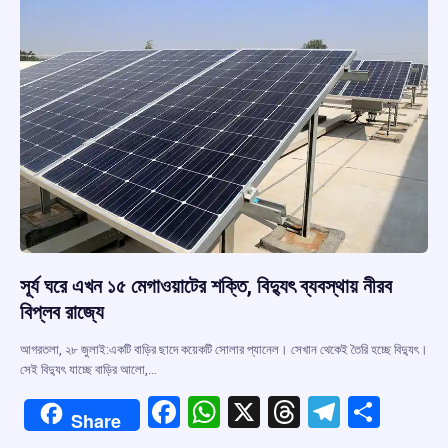
k
p
সূর্য ঘরে এখন ১৫ মেগাওয়াটের শক্তি, বিদ্যুৎ ব্যবস্থায় নীরব
বিপ্লব রাজ্যে
আগরতলা, ২৮ জুলাই:একটি বাড়ির ছাদে কয়েকটি সোলার প্যানেল। সেখান থেকেই তৈরি হচ্ছে বিদ্যুৎ।
সেই বিদ্যুৎ যাচ্ছে বাড়ির আলো,…
F
W
X
T
T
S
Share
a
h
hr
el
h