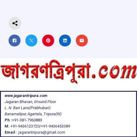
o
p
s
m
k
p
www.jagarantripura.com
Jagaran Bhavan, Ground Floor
L. N. Bari Lane(Prabhubari)
Banamalipur, Agartala, Tripura(W)
Ph :
+91-381-7960883
M:
+91-9436123720/+91-9436453389
Email :
jagarantripura@gmail.com