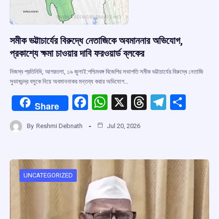
সমীক ভট্টাচার্যের বিরুদ্ধে নেতাজিকে অবমাননার অভিযোগ,
প্রকাশ্যে ক্ষমা চাওয়ার দাবি ফরওয়ার্ড ব্লকের
নিজস্ব প্রতিনিধি, আগরতলা, ১৯ জুলাই:পশ্চিমবঙ্গ বিজেপির সভাপতি সমীক ভট্টাচার্যের বিরুদ্ধে নেতাজি
সুভাষচন্দ্র বসুকে নিয়ে অবমাননাকর মন্তব্য করার অভিযোগ…
F
W
X
T
T
S
Share
a
h
hr
el
h
By
Reshmi Debnath
Jul 20, 2026
ce
at
e
e
ar
b
s
a
gr
e
o
A
d
a
o
p
s
m
UNCATEGORIZED
k
p