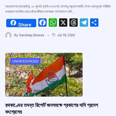
আহমেদনগর (মহারাষ্ট্র), ১৮ জুলাই (আইএএনএস): জলবায়ু আন্দোলনকারী সোনম ওয়াংচুকের শারীরিক
অবস্থার অবনতির জেরে তাঁকে দিল্লির সফদরজং হাসপাতালে ভর্তি…
F
W
X
T
T
S
Share
a
h
hr
el
h
By
Sandeep Biswas
Jul 18, 2026
ce
at
e
e
ar
b
s
a
gr
e
o
A
d
a
o
p
s
m
UNCATEGORIZED
k
p
রথকাণ্ডের তদন্ত রিপোর্ট জনসমক্ষে প্রকাশের দাবি প্রদেশ
কংগ্রেসের