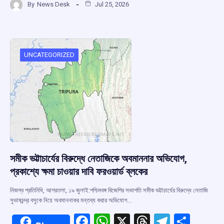
By
News Desk
Jul 25, 2026
ce
at
e
e
ar
b
s
a
gr
e
o
A
d
a
o
p
s
m
UNCATEGORIZED
k
p
সমীক ভট্টাচার্যের বিরুদ্ধে নেতাজিকে অবমাননার অভিযোগ,
প্রকাশ্যে ক্ষমা চাওয়ার দাবি ফরওয়ার্ড ব্লকের
নিজস্ব প্রতিনিধি, আগরতলা, ১৯ জুলাই:পশ্চিমবঙ্গ বিজেপির সভাপতি সমীক ভট্টাচার্যের বিরুদ্ধে নেতাজি
সুভাষচন্দ্র বসুকে নিয়ে অবমাননাকর মন্তব্য করার অভিযোগ…
F
W
X
T
T
S