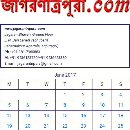
www.jagarantripura.com
Jagaran Bhavan, Ground Floor
L. N. Bari Lane(Prabhubari)
Banamalipur, Agartala, Tripura(W)
Ph :
+91-381-7960883
M:
+91-9436123720/+91-9436453389
Email :
jagarantripura@gmail.com
June 2017
M
T
W
T
F
S
S
1
2
3
4
5
6
7
8
9
10
11
12
13
14
15
16
17
18
19
20
21
22
23
24
25