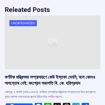
Releated Posts
UNCATEGORIZED
কর্ণাটক মন্ত্রিসভা সম্প্রসারণে কেউ ইস্তফা দেননি, দলে কোনও
অসন্তোষ নেই: কংগ্রেস সভাপতি বি. কে. হরিপ্রসাদ
বেঙ্গালুরু, ৪ আগস্ট (আইএএনএস): কর্ণাটকে সাম্প্রতিক মন্ত্রিসভা সম্প্রসারণকে ঘিরে কংগ্রেসের
অন্দরে ব্যাপক অসন্তোষের জল্পনা উড়িয়ে দিয়ে কর্ণাটক প্রদেশ…