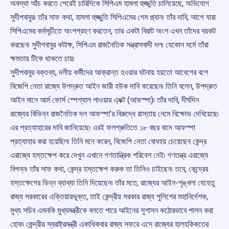
অবস্থা আঁচ করতে পেরেই চারিদিকে সিপিএম হামলা হুজ্জুতি চালিয়েছে, অভিযোগ
সুদীপবাবুর৷ তাঁর সাফ কথা, হামলা হুজ্জুতি সিপিএমের গেম প্ল্যান৷ তাঁর দাবি, আগে যারা
সিপিএমের কর্মসূচীতে অংশগ্রহণ করতেন, তার একটা বিরাট অংশ এখন তাঁদের বয়কট
করছেন৷ সুদীপবাবুর কটাক্ষ, সিপিএম রাজনৈতিক সন্ত্রাসবাদী দল৷ যেকোন মর্মে তাঁরা
ক্ষমতায় টিকে থাকতে চায়৷
সুদীপবাবুর বক্তব্য, দলীয় কর্মীদের আক্রান্ত হওয়ার ঘটনায় হয়তো আবেগের বশে
বিজেপি নেতা রাজ্যে উপদ্রুত আইন জারী হউক দাবি করেছেন৷ তিনি বলেন, উপদ্রুত
আইন মানে আর্ম ফোর্স স্পেশ্যাল পাওয়ার এ্যক্ট (আফস্পা)৷ তাঁর দাবি, দীর্ঘদিন
রাজ্যের বিভিন্ন রাজনৈতিক দল আফস্পা’র বিরুদ্ধে রাস্তায় নেমে বিক্ষোভ দেখিয়েছে৷
এর প্রত্যাহারের দাবি জানিয়েছে৷ এরই ফলশ্রুতিতে ১৮ বছর বাদে আফস্পা
প্রত্যাহার করা হয়েছিল৷ তিনি মনে করেন, বিজেপি নেতা বোধহয় চেয়েছেন কেন্দ্র
এরাজ্যে হস্তক্ষেপ করে দেখুন এখানে গণতান্ত্রিক পরিবেশ নেই৷ গণতন্ত্র এরাজ্যে
বিপন্ন৷ তাঁর সাফ কথা, কেন্দ্র হস্তক্ষেপ করুক তা তিনিও চাইছেন৷ তবে, কেন্দ্রের
হস্তক্ষেপের ভিন্ন ব্যাখ্যা তিনি দিয়েছেন৷ তাঁর মতে, রাজ্যের আইন-শৃঙ্খলা যেহেতু
রাজ্য সরকারের এক্তিয়ারভুক্ত, তাই কেন্দ্রীয় সরকার রাজ্য পুলিশের মহানির্দেশক,
মুখ্য সচিব এমনকি মুখ্যমন্ত্রীকে বলতে পারে আইনের সুশাসন কঠোরভাবে পালন করা
হোক৷ কেন্দ্রীয় স্বরাষ্ট্রমন্ত্রী একাধিকবার রাজ্য সফরে এসে রাজ্যের হালহকিকতের