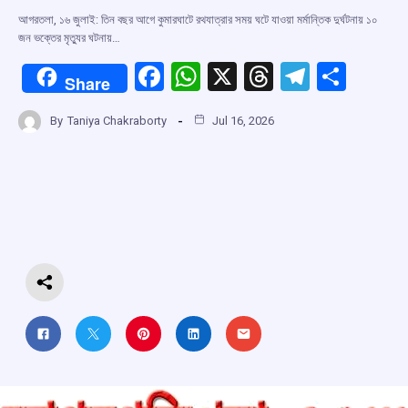
আগরতলা, ১৬ জুলাই: তিন বছর আগে কুমারঘাটে রথযাত্রার সময় ঘটে যাওয়া মর্মান্তিক দুর্ঘটনায় ১০
জন ভক্তের মৃত্যুর ঘটনায়…
F
W
X
T
T
S
Share
a
h
hr
el
h
By
Taniya Chakraborty
Jul 16, 2026
ce
at
e
e
ar
b
s
a
gr
e
o
A
d
a
o
p
s
m
k
p