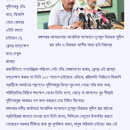
সুদীপবাবু৷ তাঁর
মতে, বিজেপি
নেতা বোধহয়
এইটা বলতে
মঙ্গলবার আগরতলায় সাংবাদিক সম্মেলনে তৃণমূল বিধায়ক সুদীপ
চাইছেন যে,
রায় বর্মন ও বিধায়ক আশীষ সাহা৷ ছবি নিজস্ব৷
কেন্দ্র হস্তক্ষেপ
করে দেখুক
রাজ্যে
রাজনীতিতে গণতান্ত্রিক পরিবেশ নেই৷ তাঁর সোজাসাপ্ঢা জবাব, কেন্দ্র এই রাজ্যে
হস্তক্ষেপ করুক তা তিনি ১০০ শতাংশ চাইছেন৷ এদিকে, রাষ্ট্রপতি নির্বাচনে বিজেপি
প্রার্থীকে সমর্থনের প্রশ্ণেও সুদীপবাবুর ভিন্ন সুর শুনা গেছে৷ তাঁর সাফ কথা,
পরিস্থিতির নিরিখে পদক্ষেপ নেবেন তিনি৷ ফলে, ঝেড়ে না কাশলেও খুব শীঘ্রই
সুদীপবাবুরা আবারও দল বদল করছেন তার ইঙ্গিত মিলেছে৷
মঙ্গলবার দলীয় কার্যালয়ে সাংবাদিক সম্মেলনে তৃণমূল বিধায়ক সুদীপ রায় বর্মনের
প্রতিক্রিয়া জানতে চাওয়া হলে তিনি বলেন, সিপিএম নেতৃত্ব উপলব্ধি করতে
পেরেছেন সরকার টিকিয়ে রাখা খুব মুশকিল৷ কারণ, মানুষ পরিবর্তন চাইছে৷ আর এই