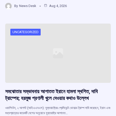
a
h
hr
el
h
By
News Desk
Aug 4, 2026
ce
at
e
e
ar
b
s
a
gr
e
o
A
d
a
o
p
s
m
UNCATEGORIZED
k
p
সমঝোতার সম্ভাবনায় আপাতত ইরানে হামলা স্থগিত, দাবি
ট্রাম্পের; হরমুজ প্রণালী খুলে দেওয়ার কথাও উল্লেখ
ওয়াশিংটন, ২ আগস্ট (আইএএনএস): যুক্তরাষ্ট্রের প্রেসিডেন্ট ডোনাল্ড ট্রাম্প দাবি করেছেন, ইরান এবং
মধ্যপ্রাচ্যের কয়েকটি দেশের অনুরোধে যুক্তরাষ্ট্র আপাতত…