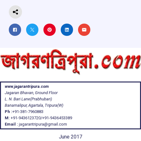
k
p
www.jagarantripura.com
Jagaran Bhavan, Ground Floor
L. N. Bari Lane(Prabhubari)
Banamalipur, Agartala, Tripura(W)
Ph :
+91-381-7960883
M:
+91-9436123720/+91-9436453389
Email :
jagarantripura@gmail.com
June 2017