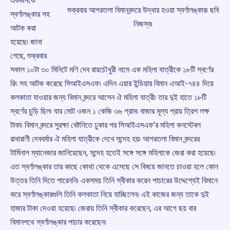
একজনকে
শুক্রবার আগরতলা বিমানবন্দরে উদ্ধার হওয়া স্বর্ণালঙ্কার৷ ছবি
স্বর্ণালঙ্কার সহ
নিজস্ব৷
আটক করা
হয়েছে৷ জানা
গেছে, শুক্রবার
সকাল ১০টা ৩০ মিনিটে মণি দেব রায়চৌধুরী নামে এক মহিলা যাত্রীকে ১৮টি স্বর্ণের
রিং সহ আটক করেছে সিআইএসএফ৷ এদিন এয়ার ইন্ডিয়ার বিমান এআই-৭৪৪ দিয়ে
কলকাতা যাওয়ার জন্য বিমান বন্দরে আসেন ঐ মহিলা যাত্রী৷ তার দুই হাতে ১৮টি
স্বর্ণের চুড়ি ছিল৷ যার মোট ওজন ১ কেজি ৩৬ গ্রাম৷ বাজার মূল্য প্রায় ত্রিশ লক্ষ
টাকা৷ বিমান বন্দরে সুরক্ষা বেষ্টনিতে ঢুকার পর সিআইএসএফ’র মহিলা কনস্টেবল
রাধারাণী দেববর্মার ঐ মহিলা যাত্রীকে দেখে সন্দেহ হয়৷ আগরতলা বিমান বন্দরের
টার্মিনাল ম্যানেজার জানিয়েছেন, সন্দেহ হতেই সঙ্গে সঙ্গে মহিলাকে জেরা করা হয়েছে৷
এত স্বর্ণালঙ্কার তার কাছে কোথা থেকে এসেছে সে বিষয়ে জানতে চাওয়া হলে কোন
উত্তর তিনি দিতে পারেননি৷ একসময় তিনি স্বীকার করেন পাচারের উদ্দেশ্যেই বিমানে
করে স্বর্ণালঙ্কারগুলি তিনি কলকাতা নিয়ে যাচ্ছিলেন৷ এই কাজের জন্য তাকে দুই
হাজার টাকা দেওয়া হয়েছে৷ জেরায় তিনি স্বীকার করেছেন, এর আগে ছয় বার
বিমানপথে স্বর্ণালঙ্কার পাচার করেছেন৷