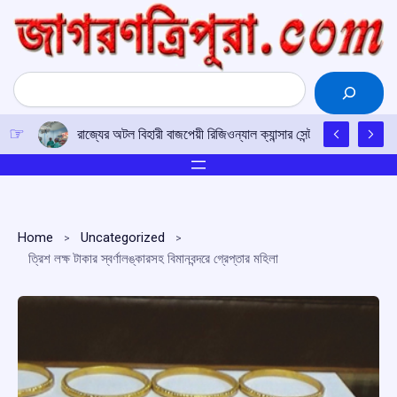
Skip
to
content
Search
রাজ্যের অটল বিহারী বাজপেয়ী রিজিওন্যাল ক্যান্সার সেন্টারে উত্তর-পূর্ব
Home
Uncategorized
ত্রিশ লক্ষ টাকার স্বর্ণালঙ্কারসহ বিমানবন্দরে গ্রেপ্তার মহিলা