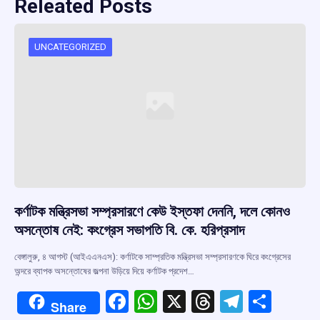
Releated Posts
UNCATEGORIZED
কর্ণাটক মন্ত্রিসভা সম্প্রসারণে কেউ ইস্তফা দেননি, দলে কোনও
অসন্তোষ নেই: কংগ্রেস সভাপতি বি. কে. হরিপ্রসাদ
বেঙ্গালুরু, ৪ আগস্ট (আইএএনএস): কর্ণাটকে সাম্প্রতিক মন্ত্রিসভা সম্প্রসারণকে ঘিরে কংগ্রেসের
অন্দরে ব্যাপক অসন্তোষের জল্পনা উড়িয়ে দিয়ে কর্ণাটক প্রদেশ…
F
W
X
T
T
S
Share