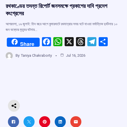
রথকাণ্ডের তদন্ত রিপোর্ট জনসমক্ষে প্রকাশের দাবি প্রদেশ
কংগ্রেসের
আগরতলা, ১৬ জুলাই: তিন বছর আগে কুমারঘাটে রথযাত্রার সময় ঘটে যাওয়া মর্মান্তিক দুর্ঘটনায় ১০
জন ভক্তের মৃত্যুর ঘটনায়…
F
W
X
T
T
S
Share
a
h
hr
el
h
By
Taniya Chakraborty
Jul 16, 2026
ce
at
e
e
ar
b
s
a
gr
e
o
A
d
a
o
p
s
m
k
p