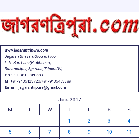
www.jagarantripura.com
Jagaran Bhavan, Ground Floor
L. N. Bari Lane(Prabhubari)
Banamalipur, Agartala, Tripura(W)
Ph :
+91-381-7960883
M:
+91-9436123720/+91-9436453389
Email :
jagarantripura@gmail.com
June 2017
M
T
W
T
F
S
S
1
2
3
4
5
6
7
8
9
10
11