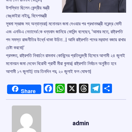
উপস্থিত ছিলেন কেন্দ্রীয় মন্ত্রী
বেঙ্কাইয়া নাইডু, বিদেশমন্ত্রী
সুষমা স্বরাজ সহ অন্যান্যরা| মনোনয়ন জমা দেওয়ার পর প্রধানমন্ত্রী নরেন্দ্র মোদী
এবং এনডিএ নেতাদের’কে ধন্যবাদ জানিয়ে কোবিন্দ বলেছেন, ‘আমার মতে, রাষ্ট্রপতি
পদ সমস্ত রাজনীতির উর্ধ্বে থাকা উচিত…| আমি রাষ্ট্রপতি পদের মর‌্যাদা বজায় রাখার
চেষ্টা করবো|’
প্রসঙ্গত, রাষ্ট্রপতি নিবার্চনে রামনাথ কোবিন্দের প্রতিদ্বন্দ্বী হিসেবে আগামী ২৪ জুলাই
মনোনয়ন জমা দেবেন বিরোধী প্রার্থী মীরা কুমার| রাষ্ট্রপতি নির্বাচন অনুষ্ঠিত হবে
আগামী ১৭ জুলাই| তার তিনদিন পর, ২০ জুলাই ফল ঘোষণা|
Facebook
WhatsApp
X
Threads
Telegr
Shar
Share
admin