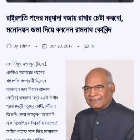
রাষ্ট্রপতি পদের মর‌্যাদা বজায় রাখার চেষ্টা করবো,
মনোনয়ন জমা দিয়ে বললেন রামনাথ কোবিন্দ
By
admin
Jun 23, 2017
0
নয়াদিল্লি, ২৩ জুন (হি.স.):
এনডিএ সরকারের পছন্দের
রাষ্ট্রপতি পদপ্রার্থী হিসেবে
মনোনয়ন জমা দিলেন রামনাথ
কোবিন্দ| শুক্রবার দুপুর ১২টা নাগাদ
প্রধানমন্ত্রী নরেন্দ্র মোদী, বর্ষীয়ান
বিজেপি নেতা লালকৃষ্ণ আডবাণী
এবং বিজেপির সর্বভারতীয় সভাপতি
অমিত শাহকে সঙ্গে নিয়ে মনোনয়ন
জমা দেন রামনাথ কোবিন্দ|