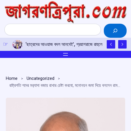
Skip
to
content
Search
‘ছাত্রদের আওয়াজ বদল আনবেই’, প্রয়াগরাজে রাহুলের হুঙ্কার
Home
Uncategorized
রাষ্ট্রপতি পদের মর‌্যাদা বজায় রাখার চেষ্টা করবো, মনোনয়ন জমা দিয়ে বললেন রামনাথ কোবিন্দ