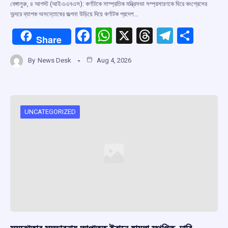
বেঙ্গালুরু, ৪ আগস্ট (আইএএনএস): কর্ণাটকে সাম্প্রতিক মন্ত্রিসভা সম্প্রসারণকে ঘিরে কংগ্রেসের
অন্দরে ব্যাপক অসন্তোষের জল্পনা উড়িয়ে দিয়ে কর্ণাটক প্রদেশ…
F
W
X
T
T
S
Share
a
h
hr
el
h
By
News Desk
Aug 4, 2026
ce
at
e
e
ar
b
s
a
gr
e
o
A
d
a
o
p
s
m
UNCATEGORIZED
k
p