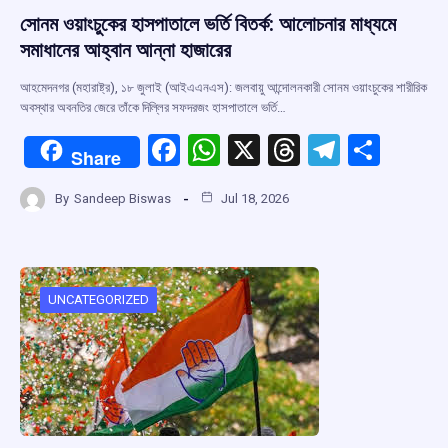
সোনম ওয়াংচুকের হাসপাতালে ভর্তি বিতর্ক: আলোচনার মাধ্যমে
সমাধানের আহ্বান আন্না হাজারের
আহমেদনগর (মহারাষ্ট্র), ১৮ জুলাই (আইএএনএস): জলবায়ু আন্দোলনকারী সোনম ওয়াংচুকের শারীরিক
অবস্থার অবনতির জেরে তাঁকে দিল্লির সফদরজং হাসপাতালে ভর্তি…
F
W
X
T
T
S
Share
a
h
hr
el
h
By
Sandeep Biswas
Jul 18, 2026
ce
at
e
e
ar
b
s
a
gr
e
o
A
d
a
o
p
s
m
UNCATEGORIZED
k
p