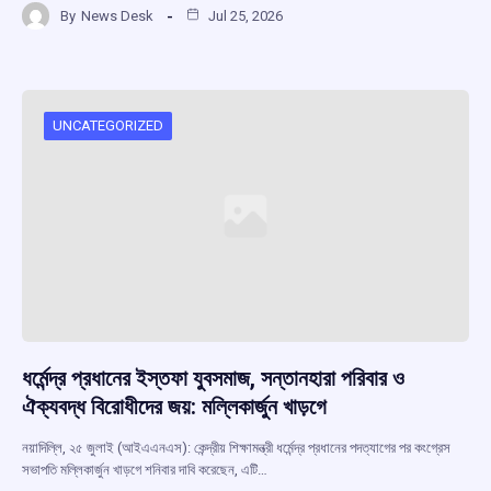
By
News Desk
Jul 25, 2026
ce
at
e
e
ar
b
s
a
gr
e
o
A
d
a
o
p
s
m
UNCATEGORIZED
k
p
ধর্মেন্দ্র প্রধানের ইস্তফা যুবসমাজ, সন্তানহারা পরিবার ও
ঐক্যবদ্ধ বিরোধীদের জয়: মল্লিকার্জুন খাড়গে
নয়াদিল্লি, ২৫ জুলাই (আইএএনএস): কেন্দ্রীয় শিক্ষামন্ত্রী ধর্মেন্দ্র প্রধানের পদত্যাগের পর কংগ্রেস
সভাপতি মল্লিকার্জুন খাড়গে শনিবার দাবি করেছেন, এটি…