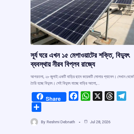
সূর্য ঘরে এখন ১৫ মেগাওয়াটের শক্তি, বিদ্যুৎ
ব্যবস্থায় নীরব বিপ্লব রাজ্যে
আগরতলা, ২৮ জুলাই:একটি বাড়ির ছাদে কয়েকটি সোলার প্যানেল। সেখান থেকে
তৈরি হচ্ছে বিদ্যুৎ। সেই বিদ্যুৎ যাচ্ছে বাড়ির আলো,…
F
W
X
T
T
Share
a
h
hr
el
S
ce
at
e
e
h
b
s
a
g
By
Reshmi Debnath
Jul 28, 2026
ar