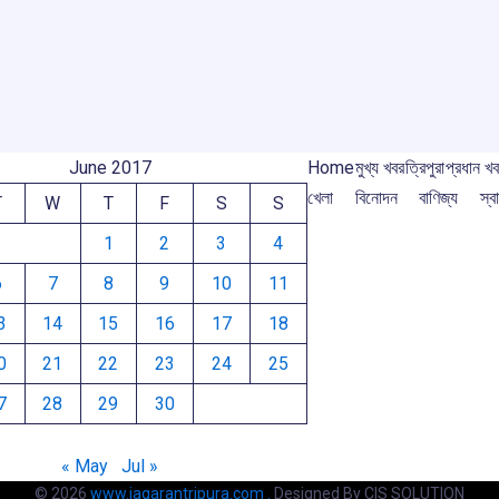
e
o
p
s
m
m
k
p
June 2017
Home
মুখ্য খবর
ত্রিপুরা
প্রধান খ
খেলা
বিনোদন
বাণিজ্য
স্বা
T
W
T
F
S
S
1
2
3
4
6
7
8
9
10
11
3
14
15
16
17
18
0
21
22
23
24
25
7
28
29
30
« May
Jul »
© 2026
www.jagarantripura.com .
Designed By CIS SOLUTION