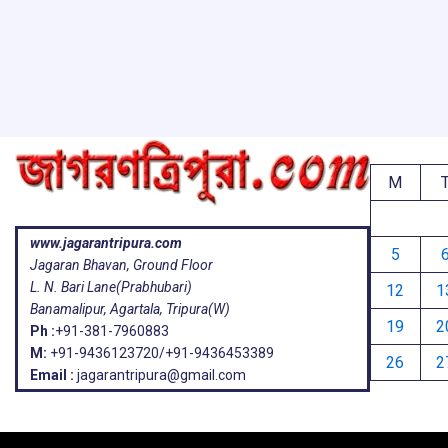
o
A
d
a
e
o
p
s
k
p
M
www.jagarantripura.com
5
Jagaran Bhavan, Ground Floor
L. N. Bari Lane(Prabhubari)
12
1
Banamalipur, Agartala, Tripura(W)
19
2
Ph :
+91-381-7960883
M:
+91-9436123720/+91-9436453389
26
2
Email :
jagarantripura@gmail.com