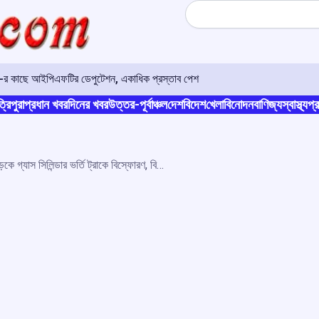
Search
ও-র কাছে আইপিএফটির ডেপুটেশন, একাধিক প্রস্তাব পেশ
্রিপুরা
প্রধান খবর
দিনের খবর
উত্তর-পূর্বাঞ্চল
দেশ
বিদেশ
খেলা
বিনোদন
বাণিজ্য
স্বাস্থ্য
প্র
ঋশিকেশ-বদ্রীনাথ জাতীয় সড়কে গ্যাস সিলিন্ডার ভর্তি ট্রাকে বিস্ফোরণ, বিঘ্নিত চারধাম যাত্রা