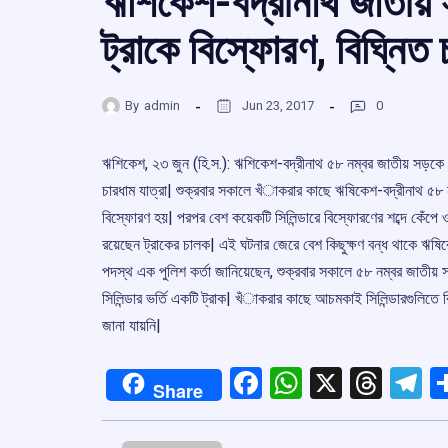
ঋশিকেশ-বদ্রীনাথ জাতীয় সড়
ট্রাকে বিস্ফোরণ, বিঘ্নিত 
By
admin
Jun 23, 2017
0
ঋশিকেশ, ২৩ জুন (হি.স.): ঋশিকেশ-বদ্রীনাথ ৫৮ নম্বর জাতীয় সড়কে গ্যা
চারধাম যাত্রা| শুক্রবার সকালে খঁাকরার কাছে ঋষিকেশ-বদ্রীনাথ ৫৮ নম
বিস্ফোরণ হয়| পরপর বেশ কয়েকটি সিলিন্ডারে বিস্ফোরণের শব্দে কেঁপে 
রয়েছেন ট্রাকের চালক| এই ঘটনার জেরে বেশ কিছুক্ষণ বন্ধ থাকে ঋষিকেশ
পদস্থ এক পুলিশ কর্তা জানিয়েছেন, শুক্রবার সকালে ৫৮ নম্বর জাতীয় 
সিলিন্ডার ভর্তি একটি ট্রাক| খঁাকরার কাছে আচমকাই সিলিন্ডারগুলিত
জানা যায়নি|
Facebook
WhatsApp
X
Thre
T
Share