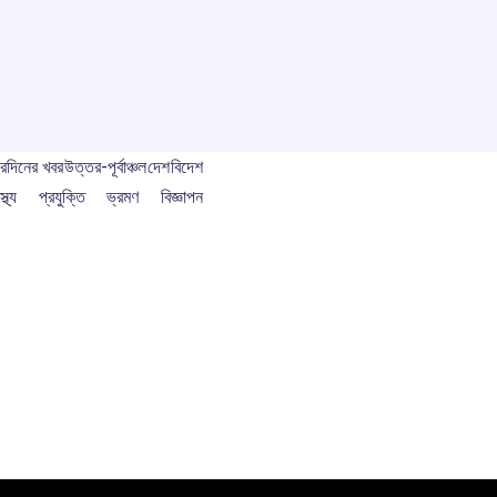
বর
দিনের খবর
উত্তর-পূর্বাঞ্চল
দেশ
বিদেশ
স্থ্য
প্রযুক্তি
ভ্রমণ
বিজ্ঞাপন