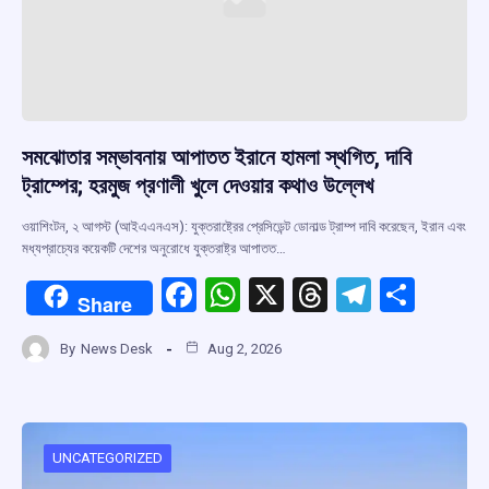
সমঝোতার সম্ভাবনায় আপাতত ইরানে হামলা স্থগিত, দাবি
ট্রাম্পের; হরমুজ প্রণালী খুলে দেওয়ার কথাও উল্লেখ
ওয়াশিংটন, ২ আগস্ট (আইএএনএস): যুক্তরাষ্ট্রের প্রেসিডেন্ট ডোনাল্ড ট্রাম্প দাবি করেছেন, ইরান এবং
মধ্যপ্রাচ্যের কয়েকটি দেশের অনুরোধে যুক্তরাষ্ট্র আপাতত…
F
W
X
T
T
S
Share
a
h
hr
el
h
By
News Desk
Aug 2, 2026
ce
at
e
e
ar
b
s
a
gr
e
o
A
d
a
o
p
s
m
UNCATEGORIZED