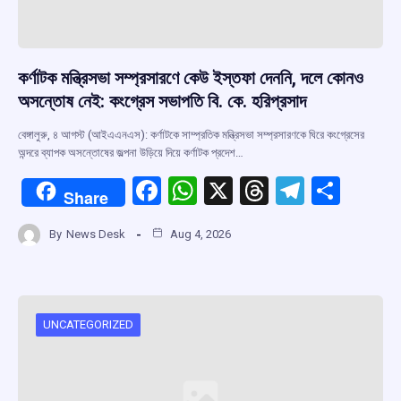
কর্ণাটক মন্ত্রিসভা সম্প্রসারণে কেউ ইস্তফা দেননি, দলে কোনও
অসন্তোষ নেই: কংগ্রেস সভাপতি বি. কে. হরিপ্রসাদ
বেঙ্গালুরু, ৪ আগস্ট (আইএএনএস): কর্ণাটকে সাম্প্রতিক মন্ত্রিসভা সম্প্রসারণকে ঘিরে কংগ্রেসের
অন্দরে ব্যাপক অসন্তোষের জল্পনা উড়িয়ে দিয়ে কর্ণাটক প্রদেশ…
F
W
X
T
T
S
Share
a
h
hr
el
h
By
News Desk
Aug 4, 2026
ce
at
e
e
ar
b
s
a
gr
e
o
A
d
a
o
p
s
m
UNCATEGORIZED
k
p