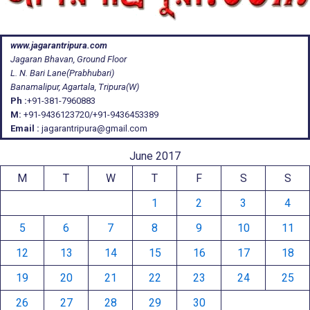
www.jagarantripura.com
Jagaran Bhavan, Ground Floor
L. N. Bari Lane(Prabhubari)
Banamalipur, Agartala, Tripura(W)
Ph :
+91-381-7960883
M:
+91-9436123720/+91-9436453389
Email :
jagarantripura@gmail.com
June 2017
M
T
W
T
F
S
S
1
2
3
4
5
6
7
8
9
10
11
12
13
14
15
16
17
18
19
20
21
22
23
24
25
26
27
28
29
30