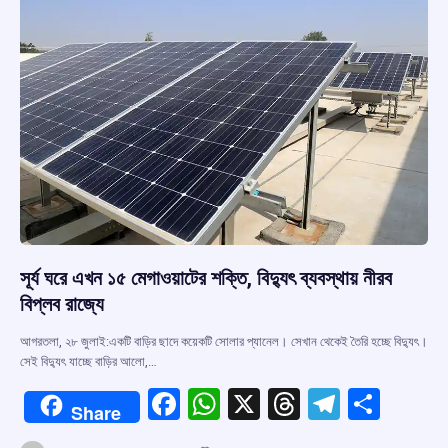
k
p
সূর্য ঘরে এখন ১৫ মেগাওয়াটের শক্তি, বিদ্যুৎ ব্যবস্থায় নীরব
বিপ্লব রাজ্যে
আগরতলা, ২৮ জুলাই:একটি বাড়ির ছাদে কয়েকটি সোলার প্যানেল। সেখান থেকেই তৈরি হচ্ছে বিদ্যুৎ।
সেই বিদ্যুৎ যাচ্ছে বাড়ির আলো,…
F
W
X
T
T
S
Share
a
h
hr
el
h