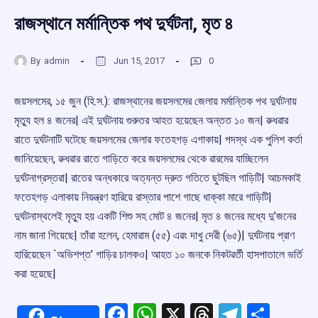
রাজস্থানে মর্মান্তিক পথ দুর্ঘটনা, মৃত ৪
By
admin
Jun 15, 2017
0
জয়সলমের, ১৫ জুন (হি.স.): রাজস্থানের জয়সলমের জেলায় মর্মান্তিক পথ দুর্ঘটনায়
মৃতু্য হল ৪ জনের| এই দুর্ঘটনায় গুরুতর আহত হয়েছেন অন্তত ১০ জন| ৱুধৱার
রাতে দুর্ঘটনাটি ঘটেছে জয়সলমের জেলার ফতেহগড় এগাকায়| পদস্থ এক পুলিশ কর্তা
জানিয়েছেন, ৱুধৱার রাতে গাড়িতে করে জয়সলমের থেকে ৱারমের যাচ্ছিলেন
দুর্ঘটনাগ্রস্তরা| রাতের অন্ধকারে অত্যন্ত দ্রুত গতিতে ছুটছিল গাড়িটি| আচমকাই
ফতেহগড় এলাকায় নিয়ন্ত্রণ হারিয়ে রাস্তার পাশে গাছে ধাক্কা মারে গাড়িটি|
দুর্ঘটনাস্থলেই মৃতু্য হয় একটি শিশু সহ মোট ৪ জনের| মৃত ৪ জনের মধ্যে দু’জনের
নাম জানা গিয়েছে| তাঁরা হলেন, হেমারাম (৫৫) এৱং দাখু দেৱী (৬৫)| দুর্ঘটনায় প্রাণ
হারিয়েছেন `অভিশপ্ত’ গাড়ির চালকও| আহত ১০ জনকে নিকটৱর্তী হাসপাতালে ভর্তি
করা হয়েছে|
Facebook
WhatsApp
X
Threads
Telegr
Shar